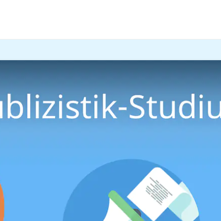
, Debatten geführt und Meinungen gemacht werden? Das
Pub
les Wichtige zum Studium!