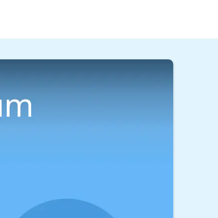
lizistik-Studium
zeigt dir, wie Kommunikation