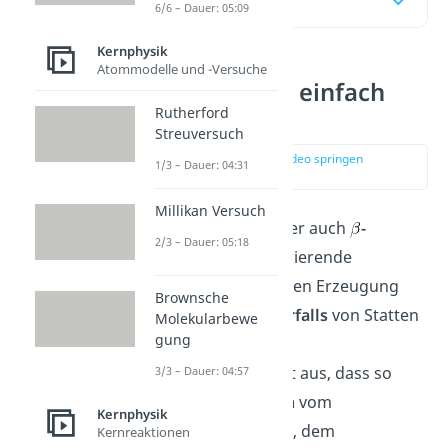
Inhaltsübersicht
6/6 – Dauer: 05:09
Kernphysik
Atommodelle und -Versuche
Beta Strahlung einfach
Rutherford
erklärt
Streuversuch
zur Stelle im Video springen
1/3 – Dauer: 04:31
(00:09)
Millikan Versuch
Die
Beta
Strahlung
oder auch
-
2/3 – Dauer: 05:18
Strahlung
ist eine ionisierende
Teilchenstrahlung
, deren Erzeugung
Brownsche
während eines
Betazerfalls
von Statten
Molekularbewe
gung
geht. Die Bezeichnung
Teilchenstrahlung
sagt aus, dass so
3/3 – Dauer: 04:57
genannte
Betateilchen
vom
Kernphysik
strahlenden
Atomkern
, dem
Kernreaktionen