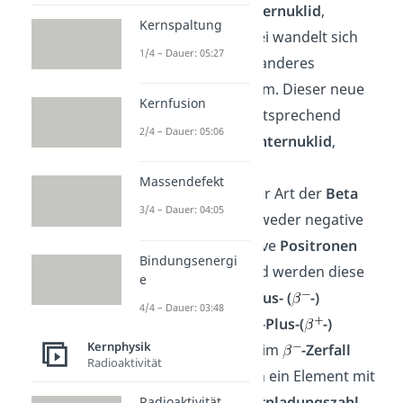
Mutterkern
oder
Mutternuklid
,
Kernspaltung
emittiert werden. Dabei wandelt sich
1/4 – Dauer: 05:27
der
Mutterkern
in ein anderes
chemisches Element
um. Dieser neue
Kernfusion
Atomkern
wird dementsprechend
2/4 – Dauer: 05:06
Tochterkern
, oder
Tochternuklid
,
genannt.
Massendefekt
In Abhängigkeit von der Art der
Beta
3/4 – Dauer: 04:05
Strahlung
werden entweder negative
Elektronen
oder positive
Positronen
Bindungsenergi
emittiert. Entsprechend werden diese
e
beiden Arten
Beta-Minus- (
-)
4/4 – Dauer: 03:48
beziehungsweise
Beta-Plus-(
-)
Kernphysik
Strahlung
genannt. Beim
-Zerfall
Radioaktivität
wird der
Mutterkern
in ein Element mit
der nächsthöheren
Kernladungszahl
,
Radioaktivität