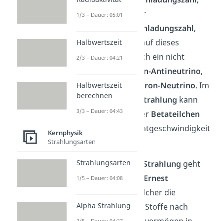
beim
-Zerfall
mit der
1/3 – Dauer: 05:01
nächstniedrigeren
Kernladungszahl
,
umgewandelt. Im Verlauf dieses
Halbwertszeit
Prozesses entsteht auch ein nicht
2/3 – Dauer: 04:21
detektierbares
Elektron-Antineutrino
,
beziehungsweise
Elektron-Neutrino
. Im
Halbwertszeit
berechnen
Gegensatz zur
Alpha Strahlung
kann
3/3 – Dauer: 04:43
die Geschwindigkeit der
Betateilchen
von Null bis zu fast Lichtgeschwindigkeit
Kernphysik
Strahlungsarten
reichen.
Strahlungsarten
Die Bezeichnung
Beta Strahlung
geht
auf den Atomphysiker
Ernest
1/5 – Dauer: 04:08
Rutherford
zurück, welcher die
Alpha Strahlung
Strahlung radioaktiver Stoffe nach
ihrem Durchdringungsvermögen in
2/5 – Dauer: 04:27