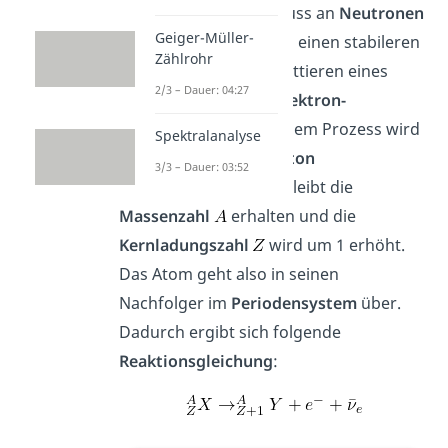
welche einen Überschuss an
Neutronen
Geiger-Müller-
haben. Diese erreichen einen stabileren
Zählrohr
Zustand durch das Emittieren eines
2/3 – Dauer: 04:27
Elektrons
und eines
Elektron-
Antineutrinos
. Bei diesem Prozess wird
Spektralanalyse
ein
Neutron
in ein
Proton
3/3 – Dauer: 03:52
umgewandelt. Daher bleibt die
Massenzahl
erhalten und die
Kernladungszahl
wird um 1 erhöht.
Das Atom geht also in seinen
Nachfolger im
Periodensystem
über.
Dadurch ergibt sich folgende
Reaktionsgleichung
: