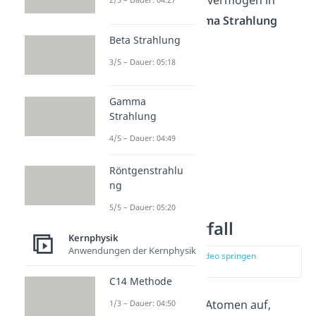
Alpha- Beta-
und
Gamma
Strahlung
Beta Strahlung
eingeteilt hat.
3/5 – Dauer: 05:18
Gamma
Strahlung
4/5 – Dauer: 04:49
Röntgenstrahlu
ng
5/5 – Dauer: 05:20
Beta Minus Zerfall
Kernphysik
Anwendungen der Kernphysik
zur Stelle im Video springen
(01:17)
C14 Methode
Der
-Zerfall
tritt bei Atomen auf,
1/3 – Dauer: 04:50