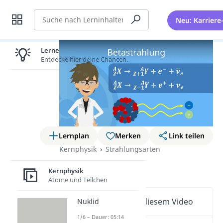
Suche
Neu: Karriere
Lernen lohnt sich!
Entdecke hier deine Chancen.
Lernplan
Merken
Link teilen
Kernphysik
Strahlungsarten
Beta Strahlung
Kernphysik
Atome und Teilchen
Wichtige Inhalte in diesem Video
Nuklid
1/6 – Dauer: 05:14