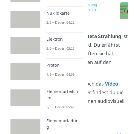
Beta Strahlung
einfach erklärt
Nuklidkarte
(00:09)
2/6 – Dauer: 04:22
Hier lernst du was die
Beta
Strahlung
ist
Elektron
und wie sie erzeugt wird. Du erfährst
3/6 – Dauer: 05:26
auch welche Eigenschaften sie hat,
sowie ihre Auswirkungen auf den
Proton
Menschen.
4/6 – Dauer: 04:09
Schau dir am besten noch das
Video
Elementarteilch
zum Beta Zerfall an. Hier findest du die
en
wichtigsten Informationen audiovisuell
5/6 – Dauer: 05:40
aufbereitet. Viel Spaß!
Elementarladun
g