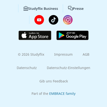
Studyflix Business
Presse
© 2026 Studyflix
Impressum
AGB
Datenschutz
Datenschutz-Einstellungen
Gib uns Feedback
Part of the
EMBRACE family