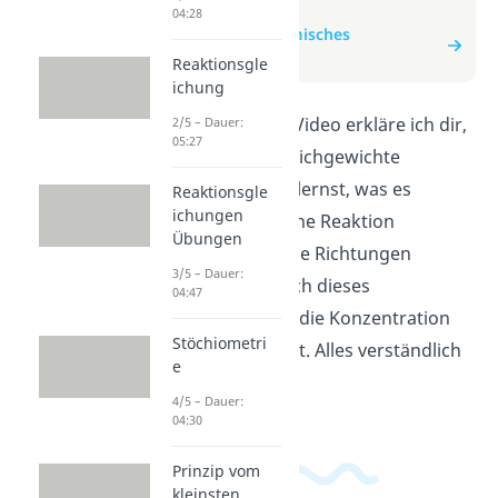
zum Video
04:28
zum Beitrag: Chemisches
Gleichgewicht
Reaktionsgle
ichung
In diesem kurzen Video erkläre ich dir,
2/5 – Dauer:
05:27
wie chemische Gleichgewichte
funktionieren. Du lernst, was es
Reaktionsgle
ichungen
bedeutet, wenn eine Reaktion
Übungen
gleichzeitig in beide Richtungen
3/5 – Dauer:
abläuft und wie sich dieses
04:47
Gleichgewicht auf die Konzentration
Stöchiometri
der Stoffe auswirkt. Alles verständlich
e
erklärt!
4/5 – Dauer:
04:30
Prinzip vom
kleinsten