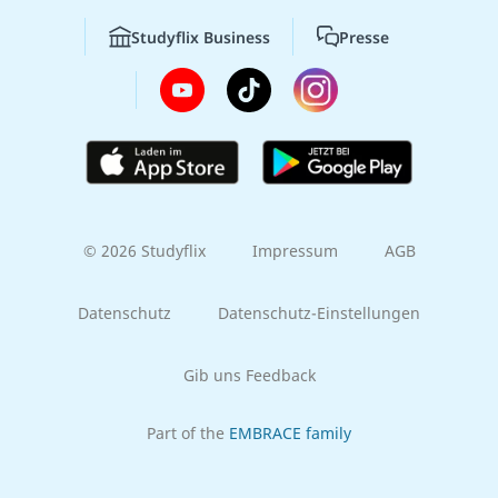
Studyflix Business
Presse
© 2026 Studyflix
Impressum
AGB
Datenschutz
Datenschutz-Einstellungen
Gib uns Feedback
Part of the
EMBRACE family