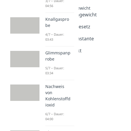
3/7 – Dauer:
04:56
Chemisches Gleichgewicht
Chemisches Gleichgewicht
Knallgaspro
Dauer: 04:21
be
Massenwirkungsgesetz
Dauer: 04:26
4/7 – Dauer:
Gleichgewichtskonstante
03:43
Dauer: 04:53
Löslichkeitsprodukt
Glimmspanp
Dauer: 04:29
robe
5/7 – Dauer:
03:34
Nachweis
von
Kohlenstoffd
ioxid
6/7 – Dauer:
04:00