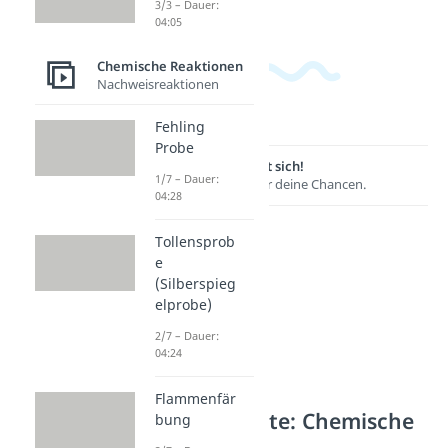
3/3 – Dauer:
04:05
Chemische Reaktionen
Nachweisreaktionen
Fehling
Probe
Lernen lohnt sich!
1/7 – Dauer:
Entdecke hier deine Chancen.
04:28
Tollensprob
e
(Silberspieg
elprobe)
2/7 – Dauer:
04:24
Flammenfär
Weitere Inhalte: Chemische
bung
Reaktionen