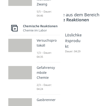
Zwang
5/5 – Dauer:
Beliebte Inhalte aus dem Bereich
04:46
Chemische Reaktionen
Chemische Reaktionen
Chemie im Labor
Massenw
Gleichge
Löslichke
Versuchspro
irkungsg
wichtsko
itsprodu
tokoll
esetz
nstante
kt
Dauer: 04:26
Dauer: 04:53
Dauer: 04:29
1/3 – Dauer:
04:35
Gefahrensy
mbole
Chemie
2/3 – Dauer:
04:24
Gasbrenner