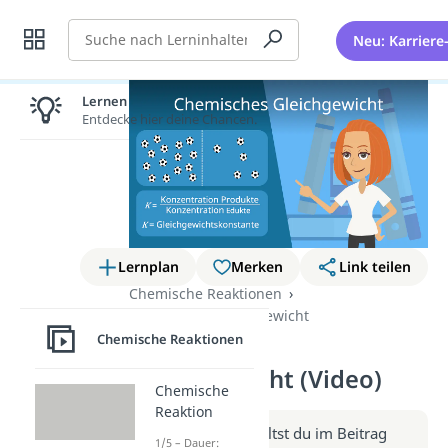
Suche
Neu: Karriere
Lernen lohnt sich!
Entdecke hier deine Chancen.
Lernplan
Merken
Link teilen
Chemische Reaktionen
Chemisches Gleichgewicht
Chemische Reaktionen
Chemisches
Gleichgewicht (Video)
Chemische
Reaktion
Weitere Infos erhältst du im Beitrag
1/5 – Dauer: