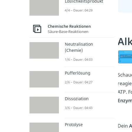
Löslichkeitsprodukt
4/4 – Dauer: 04:29
Chemische Reaktionen
Säure-Base-Reaktionen
Al
Neutralisation
(Chemie)
1/6 – Dauer: 04:03
Pufferlösung
Schaue
2/6 – Dauer: 04:27
reagie
ATP. F
Dissoziation
Enzy
3/6 – Dauer: 04:43
Protolyse
Dein
A