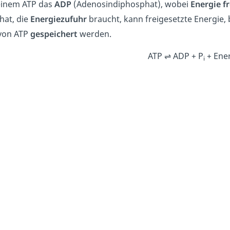
einem ATP das
ADP
(Adenosindiphosphat), wobei
Energie fr
hat, die
Energiezufuhr
braucht, kann freigesetzte Energie, 
von ATP
gespeichert
werden.
ATP ⇌ ADP + P
+ Ene
i