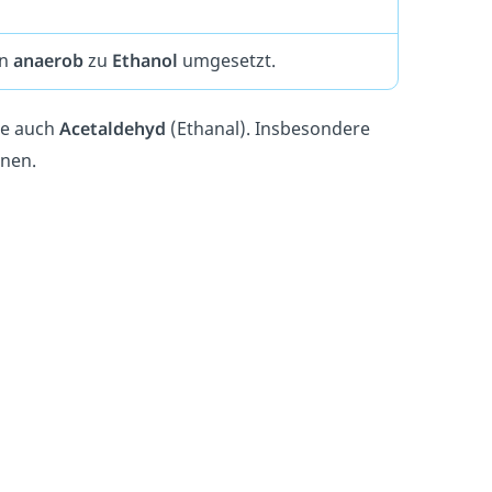
en
anaerob
zu
Ethanol
umgesetzt.
re auch
Acetaldehyd
(Ethanal). Insbesondere
nen.