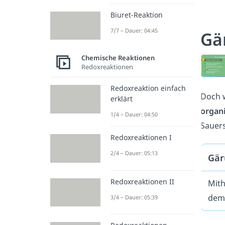
Biuret-Reaktion
7/7 – Dauer: 04:45
Gä
Chemische Reaktionen
Redoxreaktionen
Redoxreaktion einfach
Doch w
erklärt
organi
1/4 – Dauer: 04:50
Sauers
Redoxreaktionen I
2/4 – Dauer: 05:13
Gär
Redoxreaktionen II
Mith
dem
3/4 – Dauer: 05:39