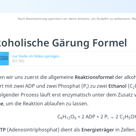
Nach Beantwortung speichern wir deine Antwort, um Studyflix zu verbessern. Me
koholische Gärung Formel
zur Stelle im Video springen
(01:00)
n wir uns zuerst die allgemeine
Reaktionsformel
der alko
rt mit zwei ADP und zwei Phosphat (P
) zu zwei
Ethanol
(C
i
2
olgender Prozess läuft erst enzymatisch unter dem Zusatz 
me
, um die Reaktion ablaufen zu lassen.
C
H
O
+ 2 ADP + 2 P
→ 2 C
H
OH
6
12
6
i
2
5
TP
(Adenosintriphosphat) dient als
Energieträger
in Zellen