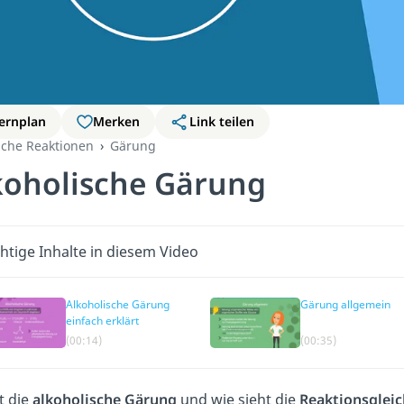
ernplan
Merken
Link teilen
che Reaktionen
Gärung
koholische Gärung
htige Inhalte in diesem Video
Alkoholische Gärung
Gärung allgemein
einfach erklärt
(00:14)
(00:35)
t die
alkoholische Gärung
und wie sieht die
Reaktionsglei