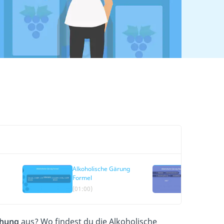
Alkoholische Gärung
Alkohol
Formel
Reaktio
(01:00)
(01:43)
chung
aus? Wo findest du die Alkoholische