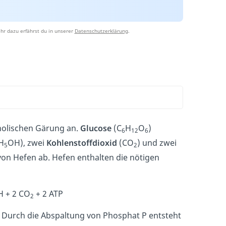
hr dazu erfährst du in unserer
Datenschutzerklärung
.
holischen Gärung an.
Glucose
(C
H
O
)
6
12
6
H
OH), zwei
Kohlenstoffdioxid
(CO
) und zwei
5
2
von Hefen ab. Hefen enthalten die nötigen
 + 2 CO
+ 2 ATP
2
. Durch die Abspaltung von Phosphat P entsteht