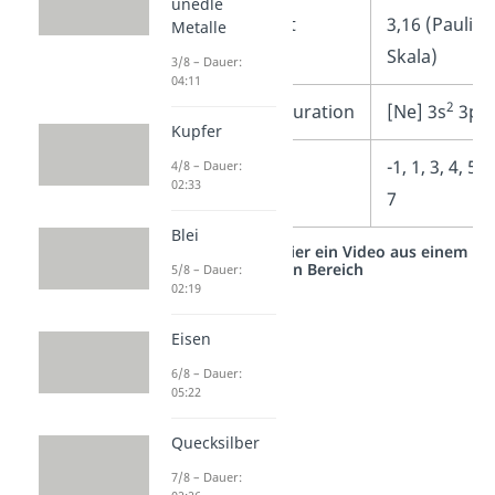
unedle
Elektronegativität
3,16 (Pauling
Metalle
Skala)
3/8 – Dauer:
04:11
2
5
Elektronenkonfiguration
[Ne] 3s
3p
Kupfer
Oxidationszahlen
-1, 1, 3, 4, 5, 6
4/8 – Dauer:
02:33
7
Blei
Studyflix vernetzt: Hier ein Video aus einem
anderen Bereich
5/8 – Dauer:
02:19
Eisen
6/8 – Dauer:
05:22
Quecksilber
7/8 – Dauer: