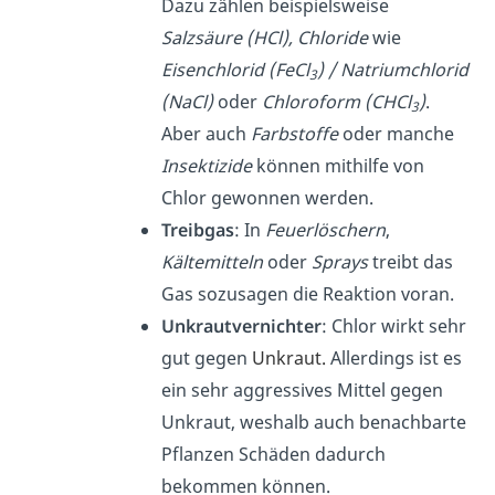
Dazu zählen beispielsweise
Salzsäure (HCl), Chloride
wie
Eisenchlorid (FeCl
) / Natriumchlorid
3
(NaCl)
oder
Chloroform (CHCl
)
.
3
Aber auch
Farbstoffe
oder manche
Insektizide
können mithilfe von
Chlor gewonnen werden.
Treibgas
: In
Feuerlöschern
,
Kältemitteln
oder
Sprays
treibt das
Gas sozusagen die Reaktion voran.
Unkrautvernichter
: Chlor wirkt sehr
gut gegen
Unkraut.
Allerdings ist es
ein sehr aggressives Mittel gegen
Unkraut, weshalb auch benachbarte
Pflanzen Schäden dadurch
bekommen können.