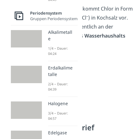
In unserem Körper kommt Chlor in Form
Periodensystem
–
von Chlorid-Ionen (Cl
) in Kochsalz vor.
Gruppen Periodensystem
Dadurch ist es wesentlich an der
Alkalimetall
Regulation
unseres
Wasserhaushalts
e
beteiligt.
1/4 – Dauer:
04:24
Erdalkalime
talle
2/4 – Dauer:
04:39
Halogene
3/4 – Dauer:
04:57
Chlor Steckbrief
Edelgase