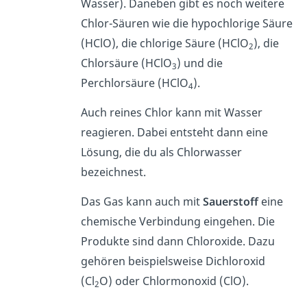
Wasser). Daneben gibt es noch weitere
Chlor-Säuren wie die hypochlorige Säure
(HClO), die chlorige Säure (HClO
), die
2
Chlorsäure (HClO
) und die
3
Perchlorsäure (HClO
).
4
Auch reines Chlor kann mit Wasser
reagieren. Dabei entsteht dann eine
Lösung, die du als Chlorwasser
bezeichnest.
Das Gas kann auch mit
Sauerstoff
eine
chemische Verbindung eingehen. Die
Produkte sind dann Chloroxide. Dazu
gehören beispielsweise Dichloroxid
(Cl
O) oder Chlormonoxid (ClO).
2