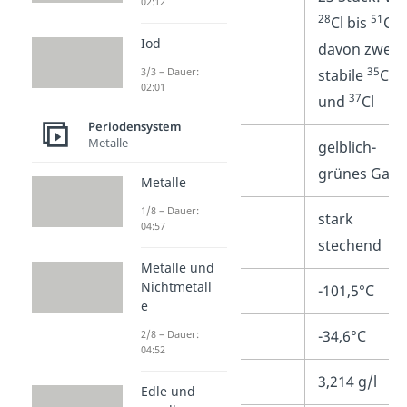
02:12
28
51
Cl bis
Cl,
Iod
davon zwei
35
3/3 – Dauer:
stabile
Cl
02:01
37
und
Cl
Periodensystem
Metalle
Aussehen
gelblich-
grünes Gas
Metalle
1/8 – Dauer:
Geruch
stark
04:57
stechend
Metalle und
Nichtmetall
Schmelzpunkt
-101,5°C
e
Siedepunkt
-34,6°C
2/8 – Dauer:
04:52
Dichte
3,214 g/l
Edle und