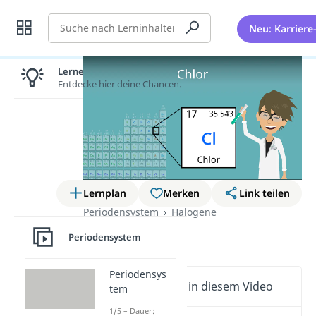
Suche
Neu: Karriere
Lernen lohnt sich!
Entdecke hier deine Chancen.
Lernplan
Merken
Link teilen
Periodensystem
Halogene
Chlor
Periodensystem
Periodensys
Wichtige Inhalte in diesem Video
tem
1/5 – Dauer: