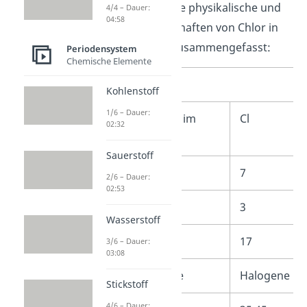
Wir haben dir einige physikalische und
4/4 – Dauer:
04:58
chemische Eigenschaften von Chlor in
einem Steckbrief zusammengefasst:
Periodensystem
Chemische Elemente
Chlor Steckbrief
Kohlenstoff
1/6 – Dauer:
Zeichen / Symbol im
Cl
02:32
Periodensystem
Sauerstoff
Hauptgruppe
7
2/6 – Dauer:
02:53
Periode
3
Wasserstoff
Ordnungszahl
17
3/6 – Dauer:
03:08
Elementkategorie
Halogene
Stickstoff
4/6 – Dauer: