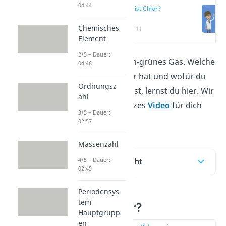
04:44
Was ist Chlor?
Chemisches
(00:11)
Element
2/5 – Dauer:
Chlor ist ein gelblich-grünes Gas. Welche
04:48
Eigenschaften Chlor hat und wofür du
Ordnungsz
es verwenden kannst, lernst du hier. Wir
ahl
haben auch ein kurzes
Video
für dich
3/5 – Dauer:
vorbereitet!
02:57
Massenzahl
4/5 – Dauer:
Inhaltsübersicht
02:45
Periodensys
tem
Was ist Chlor?
Hauptgrupp
en