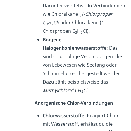
Darunter verstehst du Verbindungen
wie Chloralkane (
1-Chlorpropan
C
H
Cl
) oder Chloralkene (1-
3
7
Chlorpropen C
H
Cl).
3
5
Biogene
Halogenkohlenwasserstoffe
: Das
sind chlorhaltige Verbindungen, die
von Lebewesen wie Seetang oder
Schimmelpilzen hergestellt werden.
Dazu zählt beispielsweise das
Methylchlorid
CH
Cl
.
3
Anorganische Chlor-Verbindungen
Chlorwasserstoffe
: Reagiert Chlor
mit Wasserstoff, erhältst du die