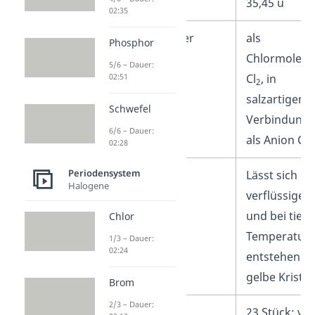
Molare Masse
35,45 u
02:35
Vorkommen in der
als
Phosphor
Natur
Chlormolekü
5/6 – Dauer:
02:51
Cl
, in
2
salzartigen
Schwefel
Verbindung
6/6 – Dauer:
–
als Anion Cl
02:28
Periodensystem
Besonderheiten
Lässt sich
Halogene
verflüssigen
und bei tiefe
Chlor
Temperatur
1/3 – Dauer:
02:24
entstehen
gelbe Kristal
Brom
2/3 – Dauer:
Isotope
23 Stück: vo