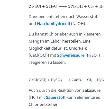
Daneben entstehen noch Wasserstoff
und
Natriumhydroxid
(NaOH).
Du kannst Chlor aber auch in kleineren
Mengen im Labor herstellen. Eine
Möglichkeit dafür ist,
Chlorkalk
(CaCl(OCl)) mit
Schwefelsäure
(H
SO
)
2
4
reagieren zu lassen:
Auch durch die Reaktion von
Salzsäure
(HCl) mit
Sauerstoff
kann elementares
Chlor entstehen: