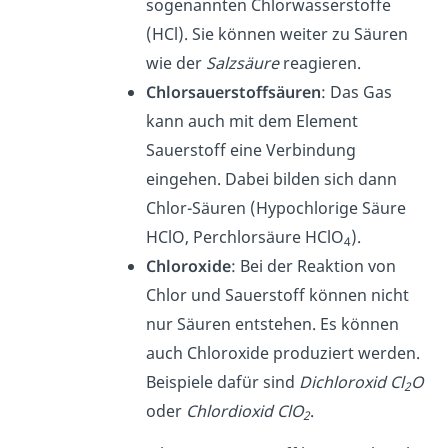
sogenannten Chlorwasserstoffe
(HCl). Sie können weiter zu Säuren
wie der
Salzsäure
reagieren.
Chlorsauerstoffsäuren
: Das Gas
kann auch mit dem Element
Sauerstoff eine Verbindung
eingehen. Dabei bilden sich dann
Chlor-Säuren (Hypochlorige Säure
HClO, Perchlorsäure HClO
).
4
Chloroxide
: Bei der Reaktion von
Chlor und Sauerstoff können nicht
nur Säuren entstehen. Es können
auch Chloroxide produziert werden.
Beispiele dafür sind
Dichloroxid Cl
O
2
oder
Chlordioxid ClO
.
2