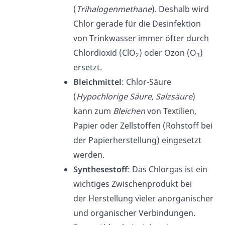
(
Trihalogenmethane
). Deshalb wird
Chlor gerade für die Desinfektion
von Trinkwasser immer öfter durch
Chlordioxid (ClO
) oder Ozon (O
)
2
3
ersetzt.
Bleichmittel
: Chlor-Säure
(
Hypochlorige Säure, Salzsäure
)
kann zum
Bleichen
von Textilien,
Papier oder Zellstoffen (Rohstoff bei
der Papierherstellung) eingesetzt
werden.
Synthesestoff
: Das Chlorgas ist ein
wichtiges Zwischenprodukt bei
der Herstellung vieler anorganischer
und organischer Verbindungen.