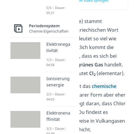
zur Stelle im Video springen
(00:11)
5/5 – Dauer:
05:21
Chlor (engl. chlorine) stammt
Periodensystem
ursprünglich vom griechischen Wort
Chemie Eigenschaften
chlorós ab. Das bedeutet so viel wie
Elektronega
„gelbgrün“. Vermutlich kommt die
tivität
Bezeichnung daher,
dass es sich bei
1/3 – Dauer:
Chlor um ein
gelb-grünes Gas
handelt.
04:58
Die Chlor-Formel lautet
Cl
(elementar).
2
Ionisierung
senergie
Auf der Erde kommt das
chemische
Element
in elementarer Form aber eher
2/3 – Dauer:
04:03
seltener vor. Das liegt daran, dass Chlor
extrem
reaktiv
ist. Du findest es
Elektronena
ffinität
dennoch beispielsweise in Vulkangasen
oder in der Ozonschicht.
3/3 – Dauer:
04:49