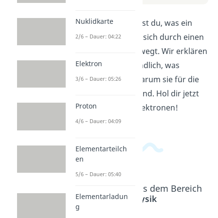
Nuklidkarte
In diesem Video erfährst du, was ein
Elektron ist und wie es sich durch einen
2/6 – Dauer: 04:22
elektrischen Strom bewegt. Wir erklären
Elektron
dir einfach und verständlich, was
Elektronen sind und warum sie für die
3/6 – Dauer: 05:26
Elektronik so wichtig sind. Hol dir jetzt
Proton
das Grundwissen zu Elektronen!
4/6 – Dauer: 04:09
Elementarteilch
en
5/6 – Dauer: 05:40
Beliebte Inhalte aus dem Bereich
Elementarladun
Kernphysik
g