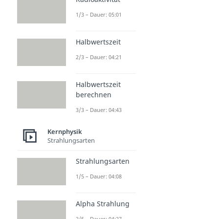
Atome und Teilchen
1/3 – Dauer: 05:01
Nuklid
Dauer: 05:14
Nuklidkarte
Halbwertszeit
Dauer: 04:22
Elektron
2/3 – Dauer: 04:21
Dauer: 05:26
Proton
Halbwertszeit
Dauer: 04:09
berechnen
Elementarteilchen
Dauer: 05:40
3/3 – Dauer: 04:43
Elementarladung
Dauer: 05:09
Kernphysik
Strahlungsarten
Strahlungsarten
1/5 – Dauer: 04:08
Alpha Strahlung
2/5 – Dauer: 04:27