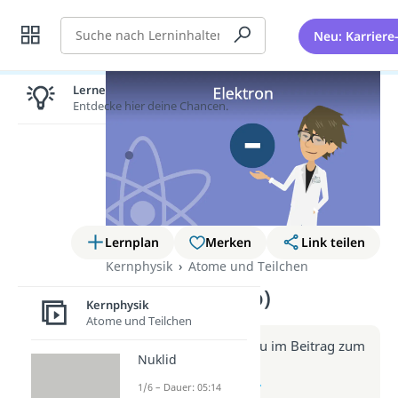
Suche
Neu: Karriere
Lernen lohnt sich!
Entdecke hier deine Chancen.
Lernplan
Merken
Link teilen
Kernphysik
Atome und Teilchen
Elektron (Video)
Kernphysik
Atome und Teilchen
Weitere Infos erhältst du im Beitrag zum
Nuklid
Video
zum Beitrag: Elektron
1/6 – Dauer: 05:14