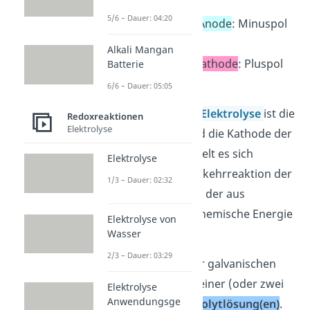
5/6 – Dauer: 04:20
negativ geladene
Anode
: Minuspol
(-)
Alkali Mangan
positiv geladene
Kathode
: Pluspol
Batterie
(+)
6/6 – Dauer: 05:05
Aufgepasst:
Bei einer
Elektrolyse
ist die
Redoxreaktionen
Elektrolyse
Anode der Pluspol und die Kathode der
Minuspol! Dabei handelt es sich
Elektrolyse
sozusagen um die Umkehrreaktion der
1/3 – Dauer: 02:32
galvanischen Zelle, bei der aus
elektrischer Energie chemische Energie
Elektrolyse von
gewonnen wird.
Wasser
2/3 – Dauer: 03:29
Beide Elektroden einer galvanischen
Zelle befinden sich in einer (oder zwei
Elektrolyse
Anwendungsge
verschiedenen)
Elektrolytlösung(en)
.