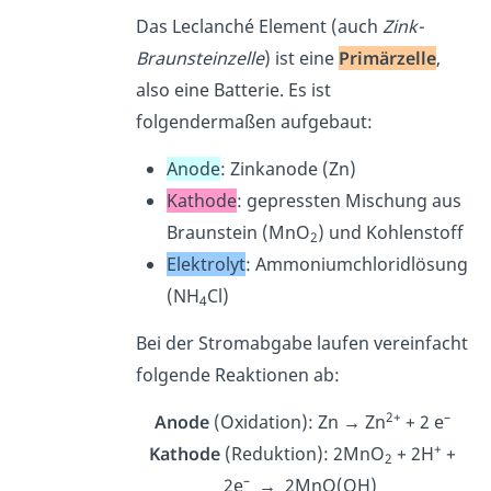
Das Leclanché Element (auch
Zink-
Braunsteinzelle
) ist eine
Primärzelle
,
also eine Batterie. Es ist
folgendermaßen aufgebaut:
Anode
: Zinkanode (Zn)
Kathode
: gepressten Mischung aus
Braunstein (MnO
) und Kohlenstoff
2
Elektrolyt
: Ammoniumchloridlösung
(NH
Cl)
4
Bei der Stromabgabe laufen vereinfacht
folgende Reaktionen ab:
2+
–
Anode
(Oxidation): Zn → Zn
+ 2 e
+
Kathode
(Reduktion): 2MnO
+ 2H
+
2
–
2e
→ 2MnO(OH)