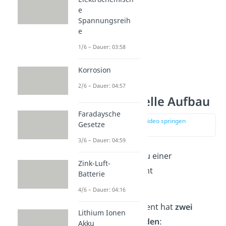
e
Spannungsreih
e
1/6 – Dauer: 03:58
Korrosion
2/6 – Dauer: 04:57
Galvanische Zelle Aufbau
Faradaysche
zur Stelle im Video springen
Gesetze
(01:02)
3/6 – Dauer: 04:59
Der allgemeine Aufbau einer
Zink-Luft-
galvanischen Zelle sieht
Batterie
folgendermaßen aus.
4/6 – Dauer: 04:16
Ein galvanisches Element hat
zwei
Lithium Ionen
verschiedene
Elektroden
:
Akku