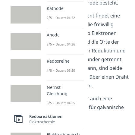
und einer Kupferelektrode besteht.
Kathode
Im galvanischen Element findet eine
2/5 – Dauer: 04:52
Redoxreaktion
statt, die freiwillig
abläuft. Es werden also Elektronen
Anode
übertragen. Dabei sind die Orte der
3/5 – Dauer: 04:36
Teilreaktionen, also der Reduktion und
der Oxidation, voneinander getrennt.
Redoxreihe
Damit Strom fließen kann, sind beide
4/5 – Dauer: 05:50
Orte elektrisch leitend über einen Draht
miteinander verbunden.
Nernst
Gleichung
Dein
Handy-Akku
oder auch eine
5/5 – Dauer: 04:55
Batterie
sind Beispiele für galvanische
Zellen.
Redoxreaktionen
Elektrochemie
Elektrochemisch