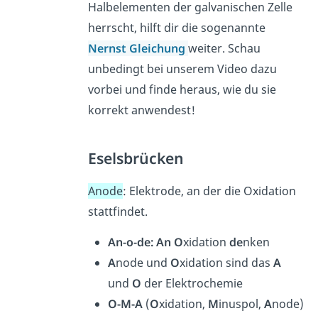
Halbelementen der galvanischen Zelle
herrscht, hilft dir die sogenannte
Nernst Gleichung
weiter. Schau
unbedingt bei unserem Video dazu
vorbei und finde heraus, wie du sie
korrekt anwendest!
Eselsbrücken
Anode
: Elektrode, an der die Oxidation
stattfindet.
An-o-de:
An
O
xidation
de
nken
A
node und
O
xidation sind das
A
und
O
der Elektrochemie
O-M-A
(
O
xidation,
M
inuspol,
A
node)