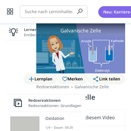
Suche
Neu: Karriere
Lernen lohnt sich!
Entdecke hier deine Chancen.
Lernplan
Merken
Link teilen
Redoxreaktionen
Galvanische Zelle
Galvanische Zelle
Redoxreaktionen
Redoxreaktionen: Grundlagen
Wichtige Inhalte in diesem Video
Oxidation
1/4 – Dauer: 04:28