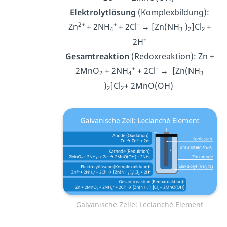
Elektrolytlösung
(Komplexbildung):
2+
+
–
Zn
+ 2NH
+ 2Cl
→ [Zn(NH
)
]Cl
+
4
3
2
2
+
2H
Gesamtreaktion
(Redoxreaktion): Zn +
+
–
2MnO
+ 2NH
+ 2Cl
→ [Zn(NH
2
4
3
)
]Cl
+ 2MnO(OH)
2
2
Galvanische Zelle: Leclanché Element