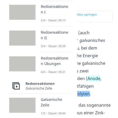
erklärt
Redoxreaktione
n I
zur Stelle im Video springen
(00:14)
2/4 – Dauer: 05:13
Eine
galvanische Zelle
(auch
Redoxreaktione
n II
galvanische Kette
oder
galvanisches
3/4 – Dauer: 05:39
Element
) ist ein Aufbau, bei dem
chemische in elektrische Energie
Redoxreaktione
umgewandelt wird. Eine galvanische
n Übungen
Zelle besteht dabei aus zwei
4/4 – Dauer: 05:21
verschiedenen Elektroden (
Anode
,
Redoxreaktionen
Kathode
) und einer leitfähigen
Galvanische Zelle
Flüssigkeit, dem
Elektrolyten
.
Galvanische
Besonders bekannt ist das sogenannte
Zelle
Daniell-Element
, das aus einer Zink-
1/5 – Dauer: 04:44