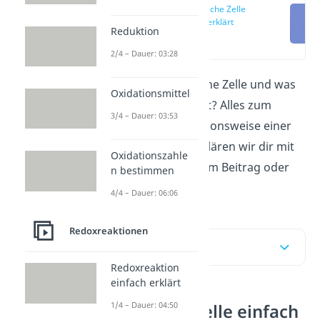
Galvanische Zelle
einfach erklärt
Reduktion
(00:14)
2/4 – Dauer: 03:28
Was ist eine galvanische Zelle und was
Oxidationsmittel
ist das Daniell-Element? Alles zum
3/4 – Dauer: 03:53
Aufbau und der Funktionsweise einer
galvanischen Zelle erklären wir dir mit
Oxidationszahle
vielen Beispielen hier im Beitrag oder
n bestimmen
direkt im
Video
!
4/4 – Dauer: 06:06
Redoxreaktionen
Inhaltsübersicht
Redoxreaktion
einfach erklärt
1/4 – Dauer: 04:50
Galvanische Zelle einfach