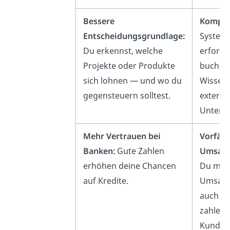
Bessere
Komplex
Entscheidungsgrundlage:
Systema
Du erkennst, welche
erforde
Projekte oder Produkte
buchhal
sich lohnen — und wo du
Wissen
gegensteuern solltest.
externe
Unterst
Mehr Vertrauen bei
Vorfäll
Banken:
Gute Zahlen
Umsatz
erhöhen deine Chancen
Du muss
auf Kredite.
Umsatz
auch d
zahlen,
Kunden