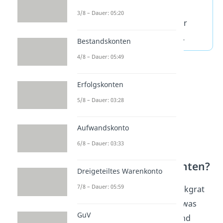
— also ob du Gewinn oder
3/8 – Dauer: 05:20
Verlust gemacht hast. Dafür
nutzt du die
Erfolgskonten
.
Bestandskonten
4/8 – Dauer: 05:49
Erfolgskonten
5/8 – Dauer: 03:28
Aufwandskonto
6/8 – Dauer: 03:33
Was sind Bestandskonten?
Dreigeteiltes Warenkonto
7/8 – Dauer: 05:59
Bestandskonten sind das Rückgrat
deiner
Bilanz.
Sie zeigen dir, was
GuV
dein Unternehmen
besitzt
und