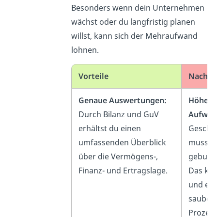
Besonders wenn dein Unternehmen
wächst oder du langfristig planen
willst, kann sich der Mehraufwand
lohnen.
Vorteile
Nachtei
Genaue Auswertungen:
Höhere
Durch Bilanz und GuV
Aufwan
erhältst du einen
Geschäf
umfassenden Überblick
muss d
über die Vermögens-,
gebuch
Finanz- und Ertragslage.
Das kos
und erf
sauber
Prozess