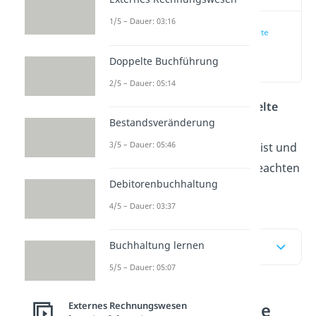
1/5 – Dauer: 03:16
Was ist die doppelte
Buchführung?
Doppelte Buchführung
(00:12)
2/5 – Dauer: 05:14
Du fragst dich, was die
doppelte
Bestandsveränderung
Buchführung
ist? Wie sie
3/5 – Dauer: 05:46
funktioniert, wann sie Pflicht ist und
was du bei der Umsetzung beachten
Debitorenbuchhaltung
musst, erfährst du
hier.
4/5 – Dauer: 03:37
Buchhaltung lernen
Inhaltsübersicht
5/5 – Dauer: 05:07
Was ist die doppelte
Externes Rechnungswesen