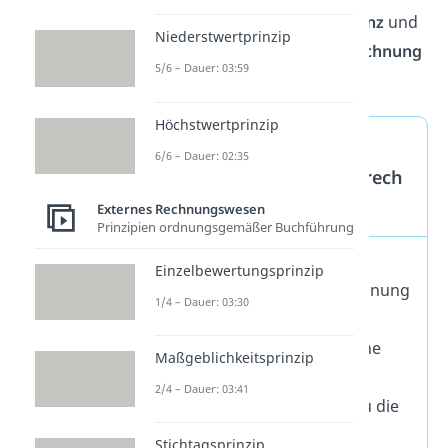
Dieser besteht aus einer
Bilanz
und
Niederstwertprinzip
einer
Gewinn- und Verlustrechnung
5/6 – Dauer: 03:59
(GuV).
Höchstwertprinzip
Die
6/6 – Dauer: 02:35
Einnahmenüberschussrech
nung (EÜR)
Externes Rechnungswesen
Prinzipien ordnungsgemäßer Buchführung
Die
Einzelbewertungsprinzip
Einnahmenüberschussrechnung
1/4 – Dauer: 03:30
(EÜR) ist im Gegensatz zur
doppelten Buchführung eine
Maßgeblichkeitsprinzip
vereinfachte
Form der
2/4 – Dauer: 03:41
Buchhaltung. Hier ziehst du die
Ausgaben
direkt von den
Stichtagsprinzip