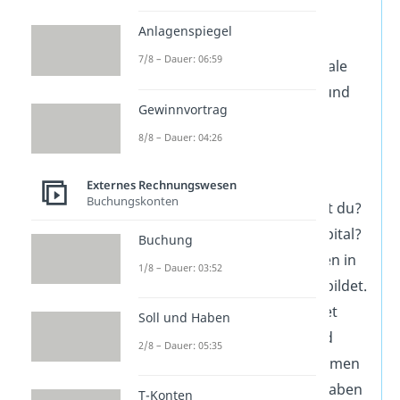
Die doppelte Buchführung
Anlagenspiegel
liefert dir am Ende eines
7/8 – Dauer: 06:59
Geschäftsjahres zwei zentrale
Auswertungen: die
Bilanz
und
Gewinnvortrag
die
GuV
.
8/8 – Dauer: 04:26
Die
Bilanz
ist eine
Momentaufnahme
deines
Externes Rechnungswesen
Buchungskonten
Unternehmens: Was besitzt du?
Und woher stammt das Kapital?
Buchung
Diese Informationen werden in
1/8 – Dauer: 03:52
den
Bestandskonten
abgebildet.
Die
GuV
dagegen betrachtet
Soll und Haben
einen
ganzen Zeitraum
und
2/8 – Dauer: 05:35
zeigt, wie sich deine Einnahmen
und Ausgaben entwickelt haben
T-Konten