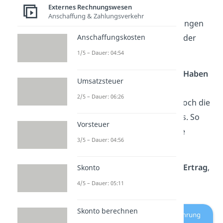
Externes Rechnungswesen
Umsätze
aus Verkäufen
Anschaffung & Zahlungsverkehr
Honorare
für Dienstleistungen
Zinsen
, Mieteinnahmen oder
Anschaffungskosten
Fördermittel
1/5 – Dauer: 04:54
Sie werden ausschließlich im
Haben
Umsatzsteuer
gebucht. Zusätzlich zu
2/5 – Dauer: 06:26
Ertragskonten brauchst du noch die
Soll-Seite des Bestandskontos. So
Vorsteuer
sind die Soll- und Haben-Seite
3/5 – Dauer: 04:56
identisch.
Gut zu wisssen:
Je
höher
der
Ertrag
,
Skonto
desto
größer
dein
Gewinn
.
4/5 – Dauer: 05:11
Skonto berechnen