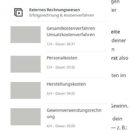
Abschreibungen
auf Anlagen
Kosten
für Lieferanten oder
Externes Rechnungswesen
Erfolgsrechnung & Kostenverfahren
Dienstleistungen
Gesamtkostenverfahren
Sie werden nur auf der
Soll-Seite
Umsatzkostenverfahren
gebucht. Für die Haben-Seite deiner
1/4 – Dauer: 06:31
Buchung brauchst du noch ein
Bestandskonto. Du
kombinierst
also
Personalkosten
das
Aufwandskonto
und das
2/4 – Dauer: 03:32
Bestandskonto
, um beide Seiten im
Gleichgewicht zu halten.
Herstellungskosten
3/4 – Dauer: 04:25
Gut zu wissen:
Je höher der
Aufwand
, desto kleiner dein Gewinn.
Gewinnverwendungsrechn
ung
Ertragskonten
zeigen, womit dein
4/4 – Dauer: 05:00
Unternehmen
Geld verdient
— z. B.: