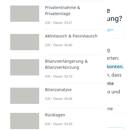
Privatentnahme &
Wie funktioniert die
Privateinlage
doppelte Buchführung?
2/8 – Dauer: 03:27
zur Stelle im Video springen
(00:39)
Aktivtausch & Passivtausch
3/8 – Dauer: 02:40
In der doppelten Buchführung
arbeitest du mit zwei Kontenarten:
Bilanzverlängerung &
Bestandskonten
und
Erfolgskonten.
Bilanzverkürzung
Die Konten haben gemeinsam, dass
4/8 – Dauer: 02:10
sie in eine
Soll- und Haben-Seite
Bilanzanalyse
geteilt werden — also in Konto und
5/8 – Dauer: 05:04
Gegenkonto. Bestands- und
Erfolgskonto haben jeweils eine
Rücklagen
bestimmte Aufgabe.
6/8 – Dauer: 03:29