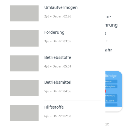
doppelt buchen.
Umlaufvermögen
Einzelunternehmen und
landwirtschaftliche Betriebe
2/6 – Dauer: 02:36
müssen doppelte Buchführung
Forderung
führen, wenn sie mehr als
800.000 Euro Umsatz
oder
3/6 – Dauer: 03:05
80.000 Euro
Gewinn
pro Jahr
Betriebsstoffe
erzielen (seit 2024).
4/6 – Dauer: 05:01
Betriebsmittel
5/6 – Dauer: 04:56
Hilfsstoffe
6/6 – Dauer: 02:38
Übersicht über
Buchführungspflichtige