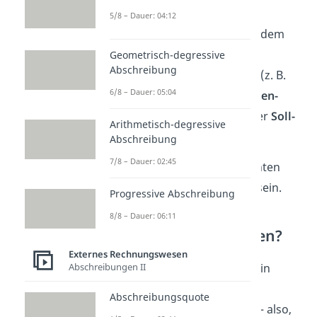
Rückstellungen
5/8 – Dauer: 04:12
Machst du eine Buchung auf dem
Passivkonto, schreibst du es
Geometrisch-degressive
Abschreibung
umgekehrt auf: die
Zugänge
(z. B.
6/8 – Dauer: 05:04
ein neuer Kredit) auf der
Haben-
Seite
und die
Abgänge
auf der
Soll-
Arithmetisch-degressive
Seite
.
Abschreibung
7/8 – Dauer: 02:45
Wichtig:
Aktiv- und Passivkonten
sollten immer
ausgeglichen
sein.
Progressive Abschreibung
8/8 – Dauer: 06:11
Was sind Erfolgskonten?
Externes Rechnungswesen
Abschreibungen II
Erfolgskonten
zeigen, wie dein
Unternehmen im laufenden
Abschreibungsquote
Geschäftsjahr
wirtschaftet
— also,