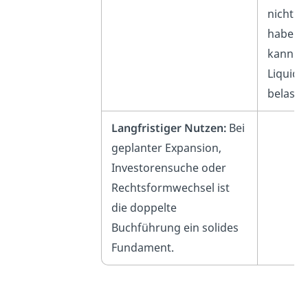
nicht g
haben 
kann de
Liquidit
belaste
Langfristiger Nutzen:
Bei
geplanter Expansion,
Investorensuche oder
Rechtsformwechsel ist
die doppelte
Buchführung ein solides
Fundament.