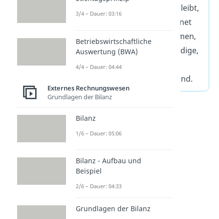
Einnahmen ab. Was übrig bleibt,
3/4 – Dauer: 03:16
ist der Gewinn. Die EÜR eignet
sich für
kleinere
Unternehmen,
Betriebswirtschaftliche
Freiberufler und Selbstständige,
Auswertung (BWA)
die nicht zur doppelten
4/4 – Dauer: 04:44
Buchführung verpflichtet sind.
Externes Rechnungswesen
Grundlagen der Bilanz
Bilanz
1/6 – Dauer: 05:06
Bilanz - Aufbau und
Beispiel
2/6 – Dauer: 04:33
Wer muss eine
Grundlagen der Bilanz