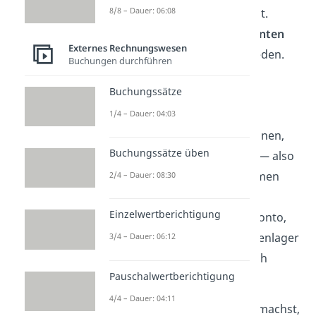
8/8 – Dauer: 06:08
woher das
Geld
dafür stammt.
Dabei wird zwischen
Aktivkonten
Externes Rechnungswesen
und
Passivkonten
unterschieden.
Buchungen durchführen
Aktivkonten
erfassen dein
Buchungssätze
Vermögen
— z. B.:
1/4 – Dauer: 04:03
Anlagevermögen:
Maschinen,
Buchungssätze üben
Fahrzeuge, Grundstücke — also
alles, was dem Unternehmen
2/4 – Dauer: 08:30
langfristig dient
Einzelwertberichtigung
Umlaufvermögen:
Bankkonto,
Kasse, Forderungen, Warenlager
3/4 – Dauer: 06:12
— also Vermögen, das sich
Pauschalwertberichtigung
schnell verändert
4/4 – Dauer: 04:11
Wenn du jetzt eine
Buchung
machst,