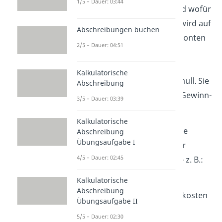
1/5 – Dauer: 03:44
wo
Einnahmen
entstehen und wofür
Geld ausgegeben wird. Dies wird auf
Abschreibungen buchen
den Aufwands- oder Ertragskonten
2/5 – Dauer: 04:51
verbucht. Anders als
Bestandskonten starten
Kalkulatorische
Erfolgskonten jedes Jahr bei null. Sie
Abschreibung
bilden die Grundlage für die Gewinn-
3/5 – Dauer: 03:39
und Verlustrechnung
(GuV).
Kalkulatorische
Aufwandskonten
erfassen alle
Abschreibung
Übungsaufgabe I
Ausgaben
, die im Rahmen der
4/5 – Dauer: 02:45
Geschäftstätigkeit anfallen — z. B.:
Kalkulatorische
Gehälter
und Löhne
Abschreibung
Büromaterial
und Werbekosten
Übungsaufgabe II
Miete
, Strom, Wasser
5/5 – Dauer: 02:30