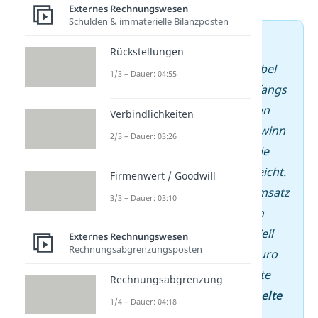
Externes Rechnungswesen
Schulden & immaterielle Bilanzposten
➡️ Beispiel
Rückstellungen
–
Du betreibst ein Mode-Label
1/3 – Dauer: 04:55
mit eigenem Webshop. Anfangs
hattest du einen Umsatz von
Verbindlichkeiten
600.000 Euro und einen Gewinn
2/3 – Dauer: 03:26
von 70.000 Euro. Hier hat die
einfache Buchführung gereicht.
Firmenwert / Goodwill
Doch jetzt hast du einen Umsatz
3/3 – Dauer: 03:10
von 650.000 Euro und einen
Gewinn von
85.000 Euro
. Weil
Externes Rechnungswesen
Rechnungsabgrenzungsposten
dein
Gewinn
über 80.000 Euro
ist, musst du für das nächste
Rechnungsabgrenzung
Geschäftsjahr auf die
doppelte
1/4 – Dauer: 04:18
Buchführung
umsteigen.