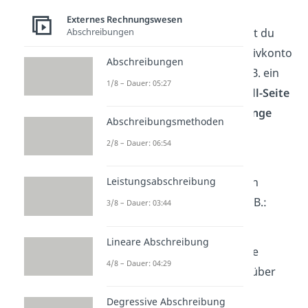
musst du das immer auf zwei
Externes Rechnungswesen
Konten buchen. Hier arbeitest du
Abschreibungen
mit
Soll und Haben.
Beim Aktivkonto
Abschreibungen
schreibst du die
Zugänge
(z. B. ein
1/8 – Dauer: 05:27
Zahlungseingang) auf der
Soll-Seite
des Kontos auf und die
Abgänge
Abschreibungsmethoden
(z. B. verkaufte Ware) auf der
2/8 – Dauer: 06:54
Haben-Seite
.
Passivkonten
zeigen, wie dein
Leistungsabschreibung
Vermögen
finanziert
ist — z. B.:
3/8 – Dauer: 03:44
Eigenkapital
Lineare Abschreibung
Fremdkapital:
z. B. Kredite
4/8 – Dauer: 04:29
Verbindlichkeiten
gegenüber
Lieferanten
Degressive Abschreibung