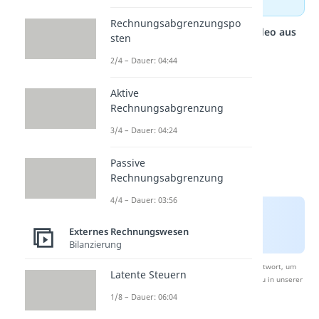
Rechnungsabgrenzungspo
Studyflix vernetzt: Hier ein Video aus
sten
einem anderen Bereich
2/4 – Dauer: 04:44
Aktive
Rechnungsabgrenzung
3/4 – Dauer: 04:24
Passive
Rechnungsabgrenzung
4/4 – Dauer: 03:56
Externes Rechnungswesen
Bilanzierung
Nach Beantwortung speichern wir deine Antwort, um
Latente Steuern
Studyflix zu verbessern. Mehr dazu erfährst du in unserer
Datenschutzerklärung
.
1/8 – Dauer: 06:04