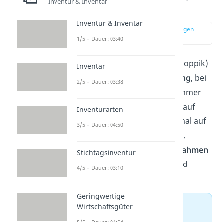
Inventur & Inventar
Buchführung?
Inventur & Inventar
zur Stelle im Video springen
(00:12)
1/5 – Dauer: 03:40
Die doppelte Buchführung (Doppik)
Inventar
ist ein System der
Buchhaltung
, bei
2/5 – Dauer: 03:38
dem jeder Geschäftsvorfall immer
zweimal
erfasst wird. Einmal auf
Inventurarten
einem Konto im Soll und einmal auf
3/5 – Dauer: 04:50
einem Gegenkonto im Haben.
Dadurch lassen sich alle
Einnahmen
Stichtagsinventur
und
Ausgaben
vollständig und
4/5 – Dauer: 03:10
fehlerfrei nachvollziehen.
Geringwertige
➡️ Beispiel
Wirtschaftsgüter
5/5 – Dauer: 04:54