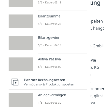
doppelte Buchführung
3/6 – Dauer: 03:18
machen?
Bilanzsumme
Ob ein Unternehmen zur doppelten
4/6 – Dauer: 04:23
Buchführung verpflichtet bist, hängt
von diesen drei Kriterien ab:
Bilanzgewinn
Kapitalgesellschaften
wie GmbH
5/6 – Dauer: 04:13
oder AG, aber auch
Aktiva Passiva
Personengesellschaften
wie
OHG, KG oder GmbH & Co. KG
6/6 – Dauer: 06:09
sind immer zur doppelten
Externes Rechnungswesen
Buchführung verpflichtet.
Vermögens- & Produktionsposten
Sobald du als Einzelunternehmer
Anlagevermögen
im
Handelsregister
stehst, giltst
du als Kaufmann und musst
1/6 – Dauer: 03:30