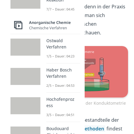
wissen, wie man das denn in der Praxis
7/7 – Dauer: 04:45
umsetzt. Dafür kann man sich
Anorganische Chemie
folgenden, schematischen
Chemische Verfahren
Versuchsaufbau anschauen.
Ostwald
Verfahren
1/5 – Dauer: 04:23
Haber Bosch
Verfahren
2/5 – Dauer: 04:53
Hochofenproz
Schematischer Aufbau der Konduktometrie
ess
3/5 – Dauer: 04:51
Die grundlegenden Bestandteile der
anderen
Titrationsmethoden
findest
Boudouard