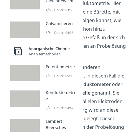
Gleichgewicht
du auch bei der Konduktometrie. Hier
4/5 – Dauer: 03:59
verwendest du auch eine Bürette, mit
der du stetig mitverfolgen kannst, wie
Galvanisieren
viel Maßlösung du schon hinzu
5/5 – Dauer: 04:33
gegeben hast und ein Gefäß, in der sich
ein bekanntes Volumen an Probelösung
Anorganische Chemie
befindet.
Analysemethoden
Potentiometrie
Den Unterschied zu anderen
Titrationsarten macht in diesem Fall die
1/7 – Dauer: 05:05
Tauchzelle
, auch
Konduktometer
oder
Leitfähigkeitsmesszelle
genannt. Sie
Konduktometri
e
besteht aus zwei parallelen Elektroden.
2/7 – Dauer: 04:47
Während der Messung wird an diese
ein
Wechselstrom
angelegt. Dieser
Lambert
kann nun durch die in der Probelösung
Beersches