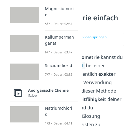
Magnesiumoxi
d
Konduktometrie einfach
erklärt
5/7 – Dauer: 02:57
Kaliumperman
zur Stelle im Video springen
(00:10)
ganat
6/7 – Dauer: 03:47
Mithilfe der
Konduktometrie
kannst du
den
Äquivalenzpunkt
bei einer
Siliciumdioxid
Titration oftmals wesentlich
exakter
7/7 – Dauer: 03:52
bestimmen als durch Verwendung
eines Indikators. Bei dieser Methode
Anorganische Chemie
Salze
misst du stetig die
Leitfähigkeit
deiner
Probelösung, während du
Natriumchlori
d
kontinuierlich die Maßlösung
1/3 – Dauer: 04:11
hinzugibst. Da die meisten zu