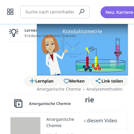
Suche
Neu: Karriere
Lernen lohnt sich!
Entdecke hier deine Chancen.
Lernplan
Merken
Link teilen
Anorganische Chemie
Analysemethoden
Konduktometrie
Anorganische Chemie
Anorganische
Wichtige Inhalte in diesem Video
Chemie