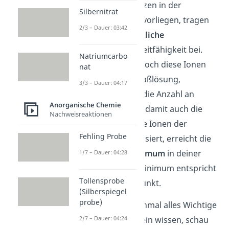
titrierenden Substanzen in der
Silbernitrat
Probelösung als Ion vorliegen, tragen
2/3 – Dauer: 03:42
diese auch als
bewegliche
Ladungsträger
zur Leitfähigkeit bei.
Natriumcarbo
Neutralisiert man jedoch diese Ionen
nat
durch Zugabe der Maßlösung,
3/3 – Dauer: 04:17
verringert sich auch die Anzahl an
Anorganische Chemie
Ladungsträgern und damit auch die
Nachweisreaktionen
Leitfähigkeit. Sind alle Ionen der
Fehling Probe
Probelösung neutralisiert, erreicht die
Leitfähigkeit ein
Minimum
in deiner
1/7 – Dauer: 04:28
Messkurve. Dieses Minimum entspricht
Tollensprobe
deinem Äquivalenzpunkt.
(Silberspiegel
probe)
Möchtest du noch einmal alles Wichtige
zur
Titration
allgemein wissen, schau
2/7 – Dauer: 04:24