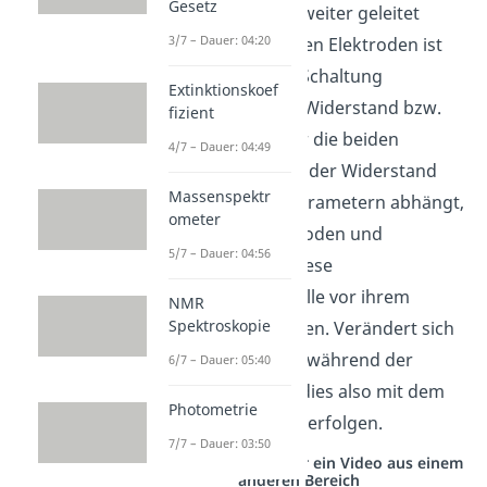
Gesetz
vorhandenen Ionen weiter geleitet
3/7 – Dauer: 04:20
werden. An den beiden Elektroden ist
weiterhin auch eine Schaltung
Extinktionskoef
angebracht, die den Widerstand bzw.
fizient
die Leitfähigkeit über die beiden
4/7 – Dauer: 04:49
Elektroden misst. Da der Widerstand
Massenspektr
auch von anderen Parametern abhängt,
ometer
wie Fläche der Elektroden und
5/7 – Dauer: 04:56
Temperatur, muss diese
Leitfähigkeitsmesszelle vor ihrem
NMR
Spektroskopie
Einsatz geeicht werden. Verändert sich
nun die Leitfähigkeit während der
6/7 – Dauer: 05:40
Titration, kann man dies also mit dem
Photometrie
Konduktometer
mitverfolgen.
7/7 – Dauer: 03:50
Studyflix vernetzt: Hier ein Video aus einem
anderen Bereich