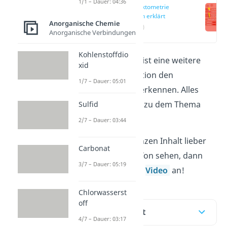
1/1 – Dauer: 04:36
Konduktometrie
einfach erklärt
Anorganische Chemie
(00:10)
Anorganische Verbindungen
Kohlenstoffdio
Die Konduktometrie ist eine weitere
xid
Methode in der Titration den
1/7 – Dauer: 05:01
Äquivalenzpunkt zu erkennen. Alles
weitere Interessante zu dem Thema
Sulfid
findest du im Artikel.
2/7 – Dauer: 03:44
Möchtest du den ganzen Inhalt lieber
Carbonat
schnell mit Bild und Ton sehen, dann
3/7 – Dauer: 05:19
schau dir doch unser
Video
an!
Chlorwasserst
off
Inhaltsübersicht
4/7 – Dauer: 03:17