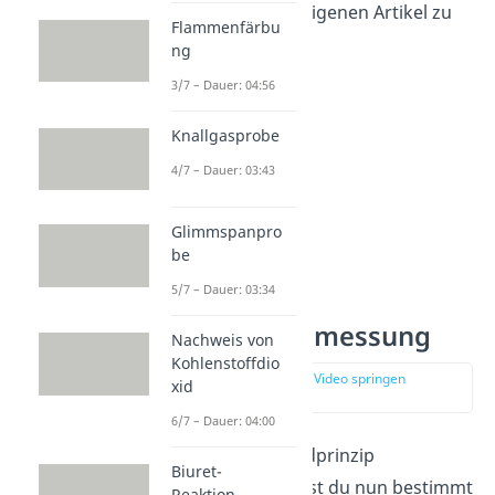
unbedingt unseren eigenen Artikel zu
Flammenfärbu
diesem Thema an!
ng
3/7 – Dauer: 04:56
Knallgasprobe
4/7 – Dauer: 03:43
Glimmspanpro
be
5/7 – Dauer: 03:34
Leitfähigkeitsmessung
Nachweis von
Kohlenstoffdio
zur Stelle im Video springen
xid
(00:25)
6/7 – Dauer: 04:00
Da du nun das Grundprinzip
Biuret-
verstanden hast, willst du nun bestimmt
Reaktion