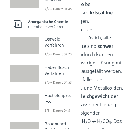
ionische Salze
, die bei
7/7 – Dauer: 04:45
Raumtemperatur als
kristalline
Feststoffe
vorliegen.
Anorganische Chemie
Chemische Verfahren
In Wasser sind nur die
Alkalicarbonate gut löslich, alle
Ostwald
Verfahren
anderen Carbonate sind
schwer
wasserlöslich
. Dadurch können
1/5 – Dauer: 04:23
Metallionen in wässriger Lösung mit
Haber Bosch
Alkalicarbonaten ausgefällt werden.
Verfahren
Beim
Erhitzen
zerfallen die
2/5 – Dauer: 04:53
Carbonate zu CO
und Metalloxiden.
2
Hochofenproz
Das
chemische Gleichgewicht
der
ess
Kohlensäure in wässriger Lösung
3/5 – Dauer: 04:51
siehst du in der folgenden
Gleichung: CO
+ H
O ⇌ H
CO
. Das
2
2
2
3
Boudouard