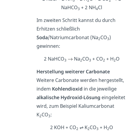
3
2
2
NaHCO
+ 2 NH
Cl
3
4
Im zweiten Schritt kannst du durch
Erhitzen schließlich
Soda
/Natriumcarbonat (Na
CO
)
2
3
gewinnen:
2 NaHCO
Na
CO
+ CO
+ H
O
3
2
3
2
2
Herstellung weiterer Carbonate
Weitere Carbonate werden hergestellt,
indem
Kohlendioxid
in die jeweilige
alkalische Hydroxid-Lösung
eingeleitet
wird, zum Beispiel Kaliumcarbonat
K
CO
:
2
3
2 KOH + CO
⇌ K
CO
+ H
O
2
2
3
2