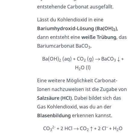
entstehende Carbonat ausgefällt.
Lässt du Kohlendioxid in eine
Bariumhydroxid-Lösung (Ba(OH)
)
,
2
dann entsteht eine
weiße Trübung
, das
Bariumcarbonat BaCO
.
3
Ba(OH)
(aq) + CO
(g)
BaCO
+
2
2
3
H
O (l)
2
Eine weitere Möglichkeit Carbonat-
Ionen nachzuweisen ist die Zugabe von
Salzsäure (HCl)
. Dabei bildet sich das
Gas Kohlendioxid, was du an der
Blasenbildung
erkennen kannst.
2-
–
CO
+ 2 HCl
CO
+ 2 Cl
+ H
O
3
2
2