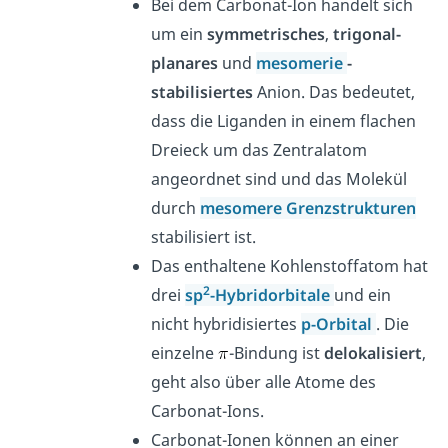
Bei dem Carbonat-Ion handelt sich
um ein
symmetrisches
,
trigonal-
planares
und
mesomerie
-
stabilisiertes
Anion. Das bedeutet,
dass die Liganden in einem flachen
Dreieck um das Zentralatom
angeordnet sind und das Molekül
durch
mesomere Grenzstrukturen
stabilisiert ist.
Das enthaltene Kohlenstoffatom hat
2
drei
sp
-Hybridorbitale
und ein
nicht hybridisiertes
p-Orbital
. Die
einzelne
-Bindung ist
delokalisiert
,
geht also über alle Atome des
Carbonat-Ions.
Carbonat-Ionen können an einer