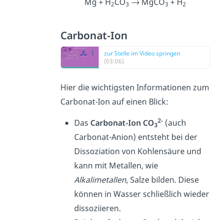
Mg + H
CO
MgCO
+ H
2
3
3
2
Carbonat-Ion
zur Stelle im Video springen
(03:06)
Hier die wichtigsten Informationen zum
Carbonat-Ion auf einen Blick:
2-
Das
Carbonat-Ion CO
(auch
3
Carbonat-Anion) entsteht bei der
Dissoziation von Kohlensäure und
kann mit Metallen, wie
Alkalimetallen
, Salze bilden. Diese
können in Wasser schließlich wieder
dissoziieren.