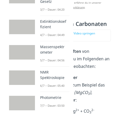
Gesetz
zu verbessern. Mehr dazu erfährst du in unserer
Datenschutzerklärung
.
3/7 – Dauer: 04:20
Extinktionskoef
Reaktionen von Carbonaten
fizient
zur Stelle im Video springen
4/7 – Dauer: 04:49
(02:12)
Massenspektr
Einige der
Eigenschaften
von
ometer
Carbonaten kannst du im Folgenden an
5/7 – Dauer: 04:56
Beispielreaktionen
beobachten:
NMR
Dissoziation in Wasser
Spektroskopie
Alkalicarbonate, wie zum Beispiel das
6/7 – Dauer: 05:40
Magnesiumcarbonat (MgCO
)
,
3
Photometrie
dissoziieren in
Wasser
:
7/7 – Dauer: 03:50
2+
2-
MgCO
Mg
+ CO
3
3