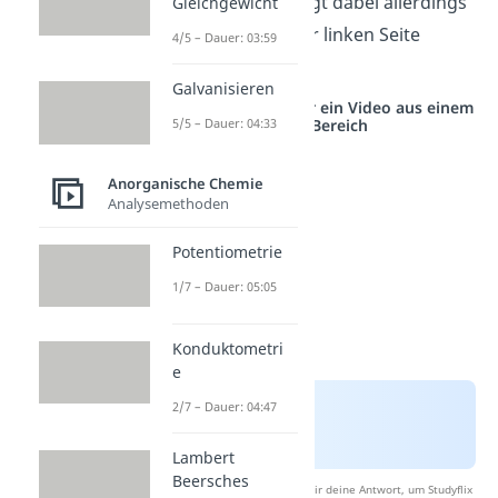
Gleichgewicht liegt dabei allerdings
Gleichgewicht
sehr stark auf der linken Seite
4/5 – Dauer: 03:59
(Eduktseite).
Galvanisieren
Studyflix vernetzt: Hier ein Video aus einem
anderen Bereich
5/5 – Dauer: 04:33
Anorganische Chemie
Analysemethoden
Potentiometrie
1/7 – Dauer: 05:05
Konduktometri
e
2/7 – Dauer: 04:47
Lambert
Beersches
Nach Beantwortung speichern wir deine Antwort, um Studyflix