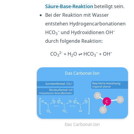
Säure-Base-Reaktion
beteiligt sein.
Bei der Reaktion mit Wasser
entstehen Hydrogencarbonationen
–
–
HCO
und Hydroxidionen OH
3
durch folgende Reaktion:
2-
–
–
CO
+ H
O ⇌ HCO
+ OH
3
2
3
Das Carbonat-Ion