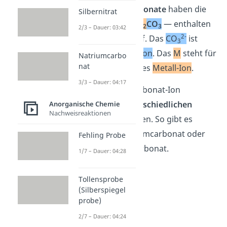
Die
sekundären Carbonate
haben die
Silbernitrat
allgemeine Formel
M
CO
— enthalten
2
3
2/3 – Dauer: 03:42
2-
also kein Wasserstoff. Das
CO
ist
3
dabei das
Carbonat-Ion
. Das
M
steht für
Natriumcarbo
nat
ein im Salz enthaltenes
Metall-Ion
.
3/3 – Dauer: 04:17
Hierbei kann das Ca
rbonat-Ion
Bindungen mit
unterschiedlichen
Anorganische Chemie
Nachweisreaktionen
Metall-Ionen
eingehen. So gibt es
beispielsweise Calciumcarbonat oder
Fehling Probe
Natriumhydrogencarbonat.
1/7 – Dauer: 04:28
Tollensprobe
(Silberspiegel
probe)
2/7 – Dauer: 04:24