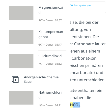
zur Stelle im Video springen
Magnesiumoxi
(00:14)
d
5/7 – Dauer: 02:57
Carbonate
sind die Salze, die bei der
Dissoziation,
also Spaltung, von
Kaliumperman
Kohlensäure
(H
CO
) entstehen. Die
ganat
2
3
allgemeine
Formel
der Carbonate lautet
6/7 – Dauer: 03:47
M
CO
, denn sie bestehen aus einem
x
3
Siliciumdioxid
Metall-Ion und einem Carbonat-Ion
7/7 – Dauer: 03:52
2-
(CO
). Dabei wird zwischen primären
3
Carbonaten (Hydrogencarbonate) und
Anorganische Chemie
sekundären Carbonaten unterschieden.
Salze
Die
primären Carbonate
enthalten ein
Natriumchlori
Wasserstoffatom
und haben die
d
allgemeine Formel
M
H
CO
.
1/3 – Dauer: 04:11
3