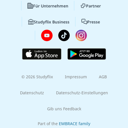
Für Unternehmen
Partner
Studyflix Business
Presse
© 2026 Studyflix
Impressum
AGB
Datenschutz
Datenschutz-Einstellungen
Gib uns Feedback
Part of the
EMBRACE family