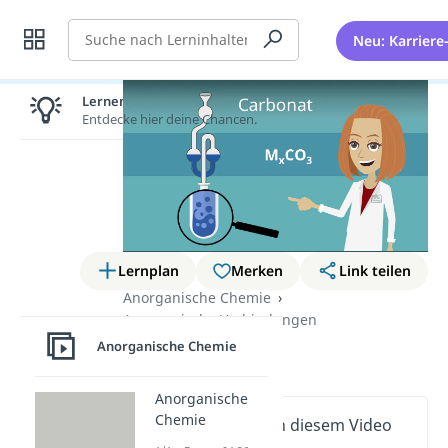
Suche
Neu: Karriere
Lernen lohnt sich!
Entdecke hier deine Chancen.
Lernplan
Merken
Link teilen
Anorganische Chemie
Anorganische Verbindungen
Anorganische Chemie
Carbonat
Anorganische
Chemie
Wichtige Inhalte in diesem Video