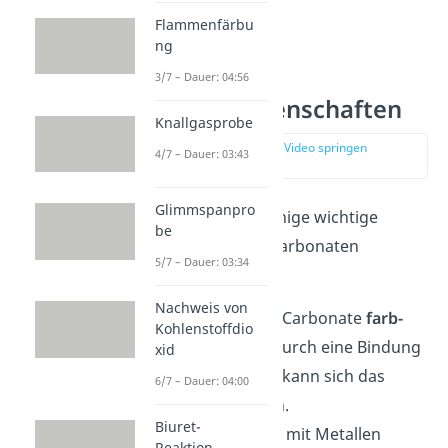
Flammenfärbu
ng
3/7 – Dauer: 04:56
Carbonat Eigenschaften
Knallgasprobe
zur Stelle im Video springen
4/7 – Dauer: 03:43
(01:20)
Glimmspanpro
Hier haben wir dir einige wichtige
be
Eigenschaften
von Carbonaten
5/7 – Dauer: 03:34
zusammengefasst:
Nachweis von
In der Regel sind Carbonate
farb-
Kohlenstoffdio
und geruchlos
. Durch eine Bindung
xid
mit einem Metall kann sich das
6/7 – Dauer: 04:00
allerdings ändern.
Biuret-
Carbonate bilden mit Metallen
Reaktion