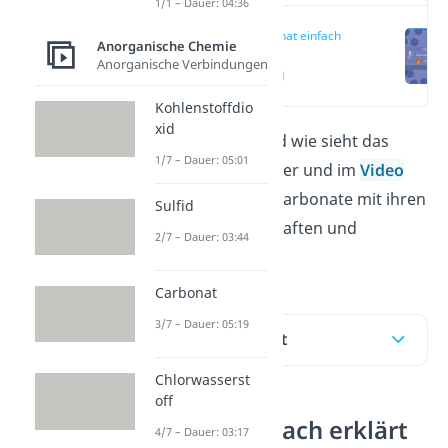
1/1 – Dauer: 04:36
Carbonat einfach
Anorganische Chemie
erklärt
Anorganische Verbindungen
(00:14)
Kohlenstoffdio
xid
Was ist
Carbonat
und wie sieht das
1/7 – Dauer: 05:01
Carbonat-Ion aus? Hier und im
Video
erklären wir die die Carbonate mit ihren
Sulfid
wichtigsten Eigenschaften und
2/7 – Dauer: 03:44
Reaktionen!
Carbonat
3/7 – Dauer: 05:19
Inhaltsübersicht
Chlorwasserst
off
Carbonat einfach erklärt
4/7 – Dauer: 03:17