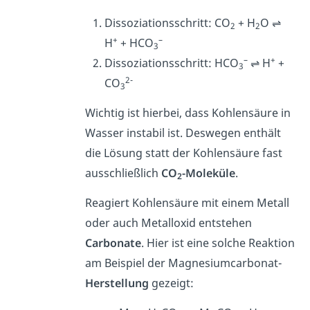
Dissoziationsschritt: CO
+ H
O ⇌
2
2
+
–
H
+ HCO
3
–
+
Dissoziationsschritt: HCO
⇌ H
+
3
2-
CO
3
Wichtig ist hierbei, dass Kohlensäure in
Wasser instabil ist. Deswegen enthält
die Lösung statt der Kohlensäure fast
ausschließlich
CO
-Moleküle
.
2
Reagiert Kohlensäure mit einem Metall
oder auch Metalloxid entstehen
Carbonate
. Hier ist eine solche Reaktion
am Beispiel der Magnesiumcarbonat-
Herstellung
gezeigt: