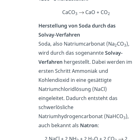
CaCO
CaO + CO
3
2
Herstellung von Soda durch das
Solvay-Verfahren
Soda, also Natriumcarbonat (Na
CO
),
2
3
wird durch das sogenannte
Solvay-
Verfahren
hergestellt. Dabei werden im
ersten Schritt Ammoniak und
Kohlendioxid in eine gesättigte
Natriumchloridlösung (NaCl)
eingeleitet. Dadurch entsteht das
schwerlösliche
Natriumhydrogencarbonat (NaHCO
),
3
auch bekannt als
Natron
:
2 NaCl + 2 NH
+ 2 H
O + 2 CO
2