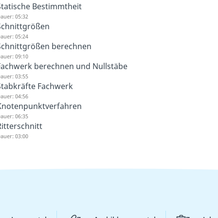
Statische Bestimmtheit
auer: 05:32
Schnittgrößen
auer: 05:24
Schnittgrößen berechnen
auer: 09:10
Fachwerk berechnen und Nullstäbe
auer: 03:55
Stabkräfte Fachwerk
auer: 04:56
Knotenpunktverfahren
auer: 06:35
itterschnitt
auer: 03:00