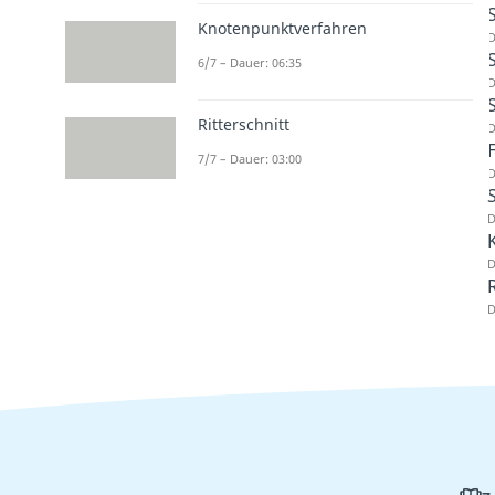
Knotenpunktverfahren
D
6/7 – Dauer: 06:35
D
Ritterschnitt
D
7/7 – Dauer: 03:00
D
D
D
R
D