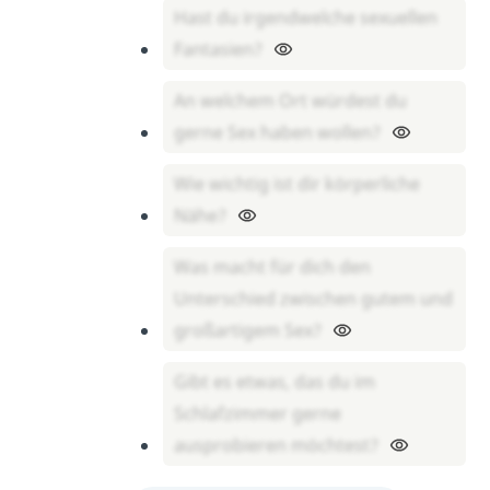
Hast du irgendwelche sexuellen
Fantasien?
An welchem Ort würdest du
gerne Sex haben wollen?
Wie wichtig ist dir körperliche
Nähe?
Was macht für dich den
Unterschied zwischen gutem und
großartigem Sex?
Gibt es etwas, das du im
Schlafzimmer gerne
ausprobieren möchtest?