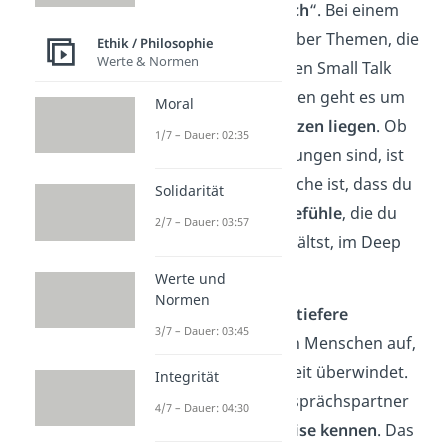
„
tiefgründiges Gespräch
“. Bei einem
Deep Talk sprichst du über Themen, die
Ethik / Philosophie
Werte & Normen
weit über oberflächlichen Small Talk
hinausgehen. Stattdessen geht es um
Moral
Themen, die dir
am Herzen liegen
. Ob
1/7 – Dauer: 02:35
das Sorgen oder Hoffnungen sind, ist
völlig egal. Die Hauptsache ist, dass du
Solidarität
deine
Gedanken und Gefühle
, die du
2/7 – Dauer: 03:57
sonst im Alltag zurückhältst, im Deep
Talk ehrlich teilst.
Werte und
Normen
Dadurch baust du eine
tiefere
3/7 – Dauer: 03:45
Verbindung
zu anderen Menschen auf,
die jede Oberflächlichkeit überwindet.
Integrität
So lernst du deinen Gesprächspartner
4/7 – Dauer: 04:30
auf eine völlig
neue Weise kennen
. Das