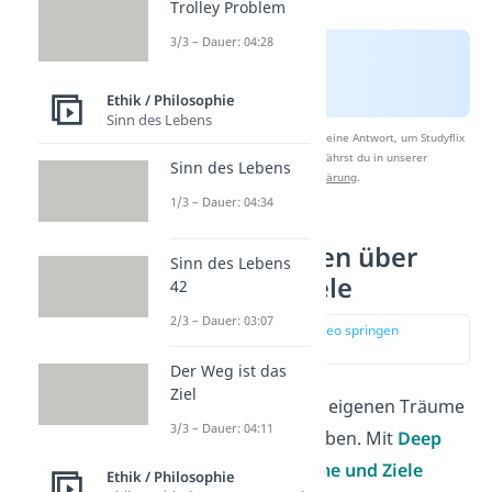
Trolley Problem
3/3 – Dauer: 04:28
Ethik / Philosophie
Sinn des Lebens
Nach Beantwortung speichern wir deine Antwort, um Studyflix
zu verbessern. Mehr dazu erfährst du in unserer
Sinn des Lebens
Datenschutzerklärung
.
1/3 – Dauer: 04:34
Deep Talk Fragen über
Sinn des Lebens
Träume und Ziele
42
2/3 – Dauer: 03:07
zur Stelle im Video springen
(00:40)
Der Weg ist das
Ziel
Jeder Mensch hat seine eigenen Träume
3/3 – Dauer: 04:11
und Ziele, die ihn antreiben. Mit
Deep
Talk Fragen über Träume und Ziele
Ethik / Philosophie