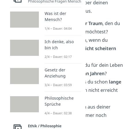
Philosophische Fragen Mensch
findest du genau das über deinen
Gesprächspartner heraus.
Was ist der
Mensch?
Was ist dein
größter Traum
, den du
1/4 – Dauer: 04:04
noch verwirklichen möchtest?
Was würdest du tun, wenn du
Ich denke, also
bin ich
wüsstest, dass du
nicht scheitern
kannst?
2/4 – Dauer: 02:17
Welche Vision hast du für dein Leben
Gesetz der
in den nächsten
zehn Jahren
?
Anziehung
Gibt es ein Ziel, dass du schon
lange
3/4 – Dauer: 03:59
verfolgst
, aber noch nicht erreicht
hast?
Philosophische
Sprüche
Gibt es einen Traum aus deiner
4/4 – Dauer: 02:38
Kindheit
, den du immer noch
verfolgst?
Ethik / Philosophie