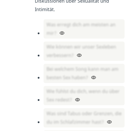
Diskussionen über Sexualität und
Intimität.
Was erregt dich am meisten an
mir?
Wie können wir unser Sexleben
verbessern?
Bei welchem Song kann man am
besten Sex haben?
Wie fühlst du dich, wenn du über
Sex redest?
Was sind Tabus oder Grenzen, die
du im Schlafzimmer hast?