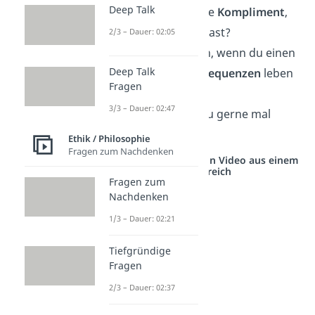
Deep Talk
Was ist das schönste
Kompliment
,
das du je erhalten hast?
2/3 – Dauer: 02:05
Was würdest du tun, wenn du einen
Deep Talk
Tag lang
ohne Konsequenzen
leben
Fragen
könntest?
3/3 – Dauer: 02:47
Mit wem würdest du gerne mal
Körper tauschen
?
Ethik / Philosophie
Fragen zum Nachdenken
Studyflix vernetzt: Hier ein Video aus einem
anderen Bereich
Fragen zum
Nachdenken
1/3 – Dauer: 02:21
Tiefgründige
Fragen
2/3 – Dauer: 02:37