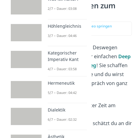
Deep Talk Fragen zum
2/7 – Dauer: 03:08
Einstieg
Höhlengleichnis
zur Stelle im Video springen
(00:14)
3/7 – Dauer: 04:46
Aller Anfang ist schwer. Deswegen
Kategorischer
starte doch mit ein paar einfachen
Deep
Imperativ Kant
Talk Fragen zum Einstieg
! Sie schaffen
4/7 – Dauer: 03:58
die richtige Atmosphäre und du wirst
sehen, wie sich das Gespräch von ganz
Hermeneutik
allein entwickelt.
5/7 – Dauer: 04:42
Was hat dich in letzter Zeit am
Dialektik
meisten
inspiriert
?
6/7 – Dauer: 02:32
Welche
Eigenschaft
schätzt du an dir
selbst am meisten?
Ästhetik