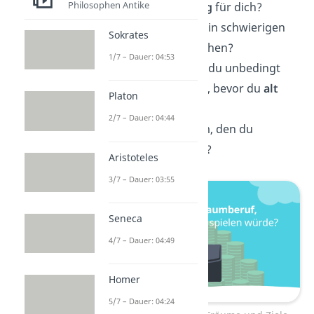
Philosophen Antike
Was bedeutet
Erfolg
für dich?
Was
motiviert
dich in schwierigen
Sokrates
Zeiten weiterzumachen?
1/7 – Dauer: 04:53
Was ist ein Ziel, das du unbedingt
erreichen möchtest, bevor du
alt
Platon
wirst?
2/7 – Dauer: 04:44
Gibt es einen Traum, den du
aufgeben
musstest?
Aristoteles
3/7 – Dauer: 03:55
Seneca
4/7 – Dauer: 04:49
Homer
5/7 – Dauer: 04:24