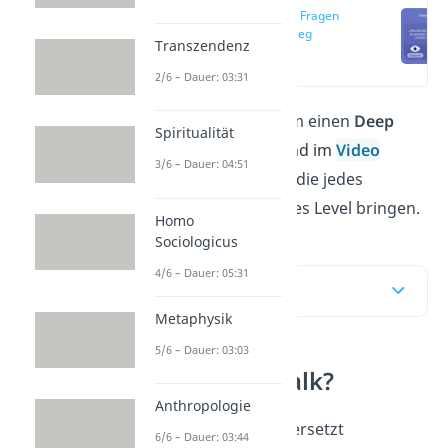
Deep Talk Fragen
zum Einstieg
Transzendenz
(00:14)
2/6 – Dauer: 03:31
Du brauchst
Fragen
, um einen
Deep
Spiritualität
Talk
zu starten? Hier
und im
Video
3/6 – Dauer: 04:51
findest du 100 Fragen, die jedes
Gespräch auf ein tieferes Level bringen.
Homo
Sociologicus
4/6 – Dauer: 05:31
Inhaltsübersicht
Metaphysik
5/6 – Dauer: 03:03
Was ist Deep Talk?
Anthropologie
Deep Talk
bedeutet übersetzt
6/6 – Dauer: 03:44