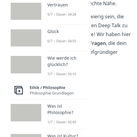
schafft Vertrauen und echte Nähe.
Vertrauen
5/7 – Dauer: 04:28
Manchmal kann es schwierig sein, die
richtigen Fragen für einen Deep Talk zu
Glück
finden. Aber keine Sorge! Wir haben hier
6/7 – Dauer: 04:55
für dich
100 Deep Talk Fragen
, die dein
Gespräch um einiges tiefgründiger
Wie werde ich
machen.
glücklich?
7/7 – Dauer: 03:15
Ethik / Philosophie
Philosophie Grundlagen
Was ist
Philosophie?
1/7 – Dauer: 02:45
Was ist Kultur?