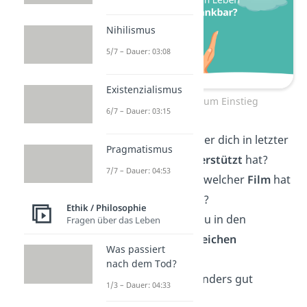
Nihilismus
5/7 – Dauer: 03:08
Existenzialismus
Deep Talk Fragen zum Einstieg
6/7 – Dauer: 03:15
Gibt es jemanden, der dich in letzter
Pragmatismus
Zeit besonders
unterstützt
hat?
7/7 – Dauer: 04:53
Welches
Buch
oder welcher
Film
hat
dich zuletzt berührt?
Ethik / Philosophie
Gibt es etwas, das du in den
Fragen über das Leben
nächsten Tagen
erreichen
Was passiert
möchtest?
nach dem Tod?
Was lässt dich besonders gut
1/3 – Dauer: 04:33
entspannen
?