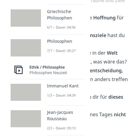
Deep Talk Fragen über Träume und Ziele
Griechische
Was ist deine größte
Hoffnung
für
Philosophen
die Zukunft?
6/7 – Dauer: 04:56
Welche deiner
Lebensziele
hast du
Philosophen
bereits erreicht?
7/7 – Dauer: 05:27
Wenn du eine Sache in der
Welt
verändern
könntest, was wäre das?
Ethik / Philosophie
Gibt es eine
Lebensentscheidung
,
Philosophen Neuzeit
die du im Nachhinein anders treffen
Immanuel Kant
würdest?
1/3 – Dauer: 04:39
Welches Ziel hast du dir für
dieses
Jahr
gesetzt?
Jean-Jacques
Was möchtest du eines Tages
nicht
Rousseau
erreichen
?
2/3 – Dauer: 05:13