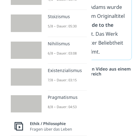
Roman von Douglas Adams wurde
im Jahr 1979 unter dem Originaltitel
Stoizismus
„
The Hitchhiker’s Guide to the
5/8 – Dauer: 05:30
Galaxy
“ veröffentlicht. Das Werk
erfreute sich weltweiter Beliebtheit
Nihilismus
und wurde 2005 verfilmt.
6/8 – Dauer: 03:08
Studyflix vernetzt: Hier ein Video aus einem
Existenzialismus
anderen Bereich
7/8 – Dauer: 03:15
Pragmatismus
8/8 – Dauer: 04:53
Ethik / Philosophie
Fragen über das Leben