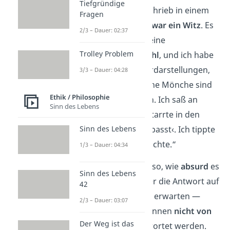
Tiefgründige
Aber Douglas Adams schrieb in einem
Fragen
Diskussionsforum: „
Es war ein Witz
. Es
2/3 – Dauer: 02:37
musste eine Zahl sein, eine
Trolley Problem
gewöhnliche
,
kleine Zahl
, und ich habe
diese ausgesucht. Binärdarstellungen,
3/3 – Dauer: 04:28
Basis dreizehn, tibetische Mönche sind
Ethik / Philosophie
alles kompletter Unsinn. Ich saß an
Sinn des Lebens
meinem Schreibtisch, starrte in den
Garten und dachte ›42 passt‹. Ich tippte
Sinn des Lebens
sie ein. Ende der Geschichte.“
1/3 – Dauer: 04:34
Douglas Adams zeigt also, wie
absurd
es
Sinn des Lebens
ist, von einem Computer die Antwort auf
42
den Sinn des Lebens zu erwarten —
2/3 – Dauer: 03:07
solche tiefen Fragen können
nicht von
Der Weg ist das
einer Maschine
beantwortet werden.