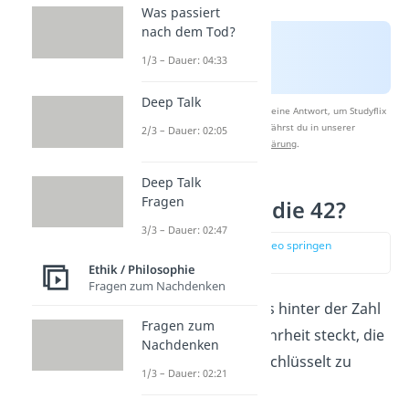
Was passiert
nach dem Tod?
1/3 – Dauer: 04:33
Deep Talk
Nach Beantwortung speichern wir deine Antwort, um Studyflix
zu verbessern. Mehr dazu erfährst du in unserer
2/3 – Dauer: 02:05
Datenschutzerklärung
.
Deep Talk
Fragen
Warum gerade die 42?
3/3 – Dauer: 02:47
zur Stelle im Video springen
(01:23)
Ethik / Philosophie
Fragen zum Nachdenken
Einige spekulieren, dass hinter der Zahl
Fragen zum
42 eine verborgene Wahrheit steckt, die
Nachdenken
nur darauf wartet, entschlüsselt zu
1/3 – Dauer: 02:21
werden.