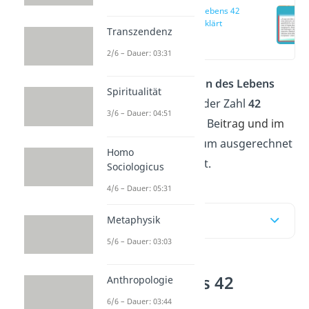
Sinn des Lebens 42
einfach erklärt
Transzendenz
(00:16)
2/6 – Dauer: 03:31
Die Frage nach dem
Sinn des Lebens
Spiritualität
wird oft humorvoll mit der Zahl
42
3/6 – Dauer: 04:51
beantwortet. In diesem Be
itrag und im
Video
e
rfährst du, warum ausgerechnet
Homo
eine Zahl die Antwort ist.
Sociologicus
4/6 – Dauer: 05:31
Inhaltsübersicht
Metaphysik
5/6 – Dauer: 03:03
Sinn des Lebens 42
Anthropologie
einfach erklärt
6/6 – Dauer: 03:44