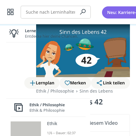
Suche
Neu: Karriere
Lernen lohnt sich!
Entdecke hier deine Chancen.
Lernplan
Merken
Link teilen
Ethik / Philosophie
Sinn des Lebens
Sinn des Lebens 42
Ethik / Philosophie
Ethik & Philosophie
Wichtige Inhalte in diesem Video
Ethik
1/6 – Dauer: 02:37