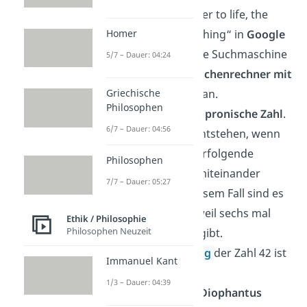
Wenn du „the answer to life, the
universe and everything“ in
Google
Homer
eingibst, zeigt dir die Suchmaschine
5/7 – Dauer: 04:24
als Scherz einen
Taschenrechner mit
der 42
als Ergebnis an.
Griechische
Philosophen
Die 42 ist die
siebte pronische Zahl
.
6/7 – Dauer: 04:56
Pronische Zahlen entstehen, wenn
du zwei aufeinanderfolgende
Philosophen
natürliche Zahlen
miteinander
7/7 – Dauer: 05:27
multiplizierst. In diesem Fall sind es
sechs und sieben, weil sechs mal
Ethik / Philosophie
Philosophen Neuzeit
sieben genau 42 ergibt.
Die
Binärdarstellung
der Zahl 42 ist
Immanuel Kant
101010.
1/3 – Dauer: 04:39
Der Mathematiker
Diophantus