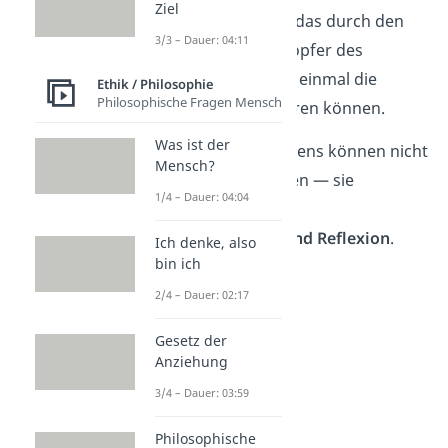
Ziel
Besonders skurril wird das durch den
3/3 – Dauer: 04:11
Umstand, dass die Schöpfer des
Computers selbst nicht einmal die
Ethik / Philosophie
Philosophische Fragen Mensch
richtige Frage formulieren können.
Was ist der
Die Kernfragen des Lebens können nicht
Mensch?
einfach delegiert werden — sie
1/4 – Dauer: 04:04
erfordern persönliche
Auseinandersetzung und Reflexion
.
Ich denke, also
bin ich
2/4 – Dauer: 02:17
Gesetz der
Anziehung
3/4 – Dauer: 03:59
Philosophische