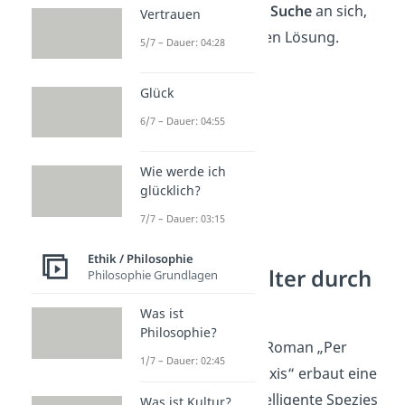
betont er den
Wert der Suche
an sich,
Vertrauen
anstatt einer eindeutigen Lösung.
5/7 – Dauer: 04:28
Glück
6/7 – Dauer: 04:55
Wie werde ich
glücklich?
7/7 – Dauer: 03:15
Ethik / Philosophie
42 in „Per Anhalter durch
Philosophie Grundlagen
die Galaxis“
Was ist
Philosophie?
In dem Science-Fiction-Roman „Per
1/7 – Dauer: 02:45
Anhalter durch die Galaxis“ erbaut eine
außerirdische hyperintelligente Spezies
Was ist Kultur?