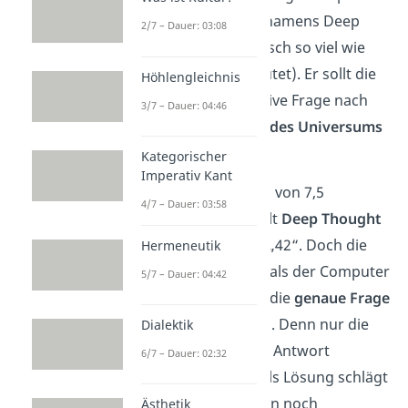
einen
Supercomputer
namens Deep
2/7 – Dauer: 03:08
Thought (was auf Deutsch so viel wie
„tiefer Gedanke“ bedeutet). Er sollt die
Höhlengleichnis
Antwort auf die ultimative Frage nach
3/7 – Dauer: 04:46
dem „
Sinn des Lebens, des Universums
und allem
“ ermitteln.
Kategorischer
Imperativ Kant
Nach einer Berechnung von 7,5
4/7 – Dauer: 03:58
Millionen Jahren enthüllt
Deep Thought
schließlich die Antwort „42“. Doch die
Hermeneutik
Enttäuschung ist groß, als der Computer
5/7 – Dauer: 04:42
verkündete, dass ohne die
genaue Frage
die
Antwort nutzlos
sei. Denn nur die
Dialektik
richtige Frage kann der Antwort
6/7 – Dauer: 02:32
Bedeutung verleihen. Als Lösung schlägt
Deep Thought vor, einen noch
Ästhetik