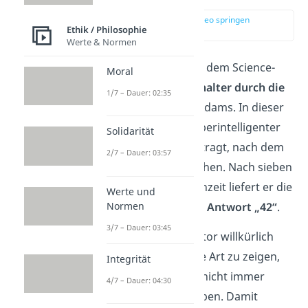
zur Stelle im Video springen
Ethik / Philosophie
(00:16)
Werte & Normen
Die Zahl
42
stammt aus dem Science-
Moral
Fiction-Roman „
Per Anhalter durch die
1/7 – Dauer: 02:35
Galaxis
“ von Douglas Adams. In dieser
Geschichte wird ein superintelligenter
Solidarität
Computer damit beauftragt, nach dem
2/7 – Dauer: 03:57
Sinn des Lebens
zu suchen. Nach sieben
Millionen Jahren Rechenzeit liefert er die
Werte und
Normen
überraschend schlichte
Antwort „42“
.
3/7 – Dauer: 03:45
Die Zahl wurde vom Autor willkürlich
gewählt, um auf witzige Art zu zeigen,
Integrität
dass komplexe Fragen nicht immer
4/7 – Dauer: 04:30
einfache Antworten haben. Damit