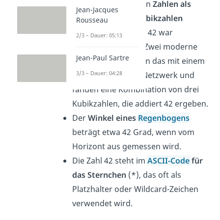
fragte einst, wie man
Zahlen als
Jean-Jacques
Summe von drei Kubikzahlen
Rousseau
darstellen kann; die 42 war
2/3 – Dauer: 05:13
besonders knifflig. Zwei moderne
Jean-Paul Sartre
Mathematiker lösten das mit einem
3/3 – Dauer: 04:28
großen Computer-Netzwerk und
fanden eine Kombination von drei
Kubikzahlen, die addiert 42 ergeben.
Der
Winkel eines
Regenbogens
beträgt etwa 42 Grad, wenn vom
Horizont aus gemessen wird.
Die Zahl 42 steht im
ASCII-Code
für
das Sternchen
(*), das oft als
Platzhalter oder Wildcard-Zeichen
verwendet wird.