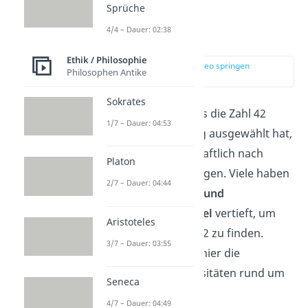
Sprüche
4/4 – Dauer: 02:38
Trivia zur 42
Ethik / Philosophie
zur Stelle im Video springen
Philosophen Antike
(02:10)
Sokrates
Obwohl Douglas Adams die Zahl 42
1/7 – Dauer: 04:53
ohne tiefere Bedeutung ausgewählt hat,
suchten Fans leidenschaftlich nach
Platon
verborgenen Bedeutungen. Viele haben
2/7 – Dauer: 04:44
sich in
mathematische und
wissenschaftliche Rätsel
vertieft, um
Aristoteles
einen Sinn in der Zahl 42 zu finden.
3/7 – Dauer: 03:55
Deshalb zeigen wir dir hier die
interessantesten Kuriositäten rund um
Seneca
die 42:
4/7 – Dauer: 04:49