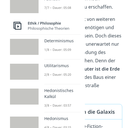
mächtigeren Rechner zu erschaffen.
7/7 – Dauer: 05:08
Der soll eine Rechenzeit von weiteren
Ethik / Philosophie
zehn Millionen Jahren benötigen und
Philosophische Theorien
unendlich kompliziert
sein. Doch dieses
Determinismus
ehrgeizige Projekt wird unerwartet nur
1/8 – Dauer: 05:09
fünf Minuten vor Vollendung des
Programmes abgebrochen. Denn der
Utilitarismus
neu geschaffene
Computer ist
die Erde
2/8 – Dauer: 05:20
selbst
, die aber wegen des Baus einer
Hyperraumumgehungsstraße
Hedonistisches
gesprengt wird.
Kalkül
3/8 – Dauer: 03:57
Per Anhalter durch die Galaxis
Hedonismus
Der satirische Science-Fiction-
4/8 – Dauer: 03:15