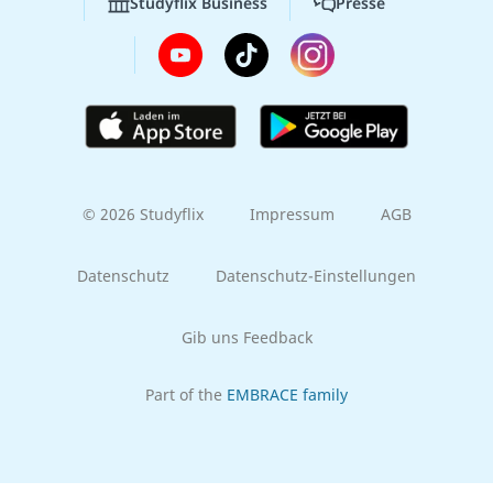
Studyflix Business
Presse
© 2026 Studyflix
Impressum
AGB
Datenschutz
Datenschutz-Einstellungen
Gib uns Feedback
Part of the
EMBRACE family