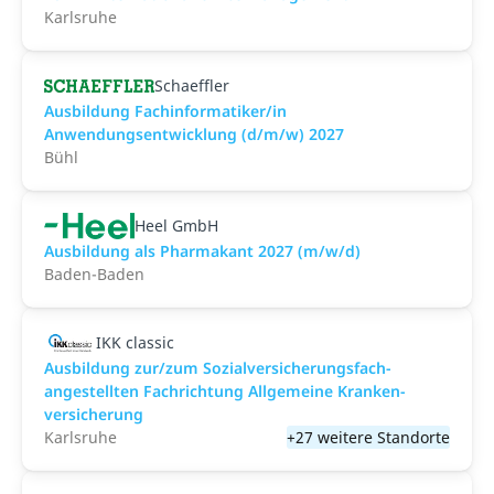
Karlsruhe
Schaeffler
Ausbildung Fachinformatiker/in
Anwendungsentwicklung (d/m/w) 2027
Bühl
Heel GmbH
Ausbildung als Pharmakant 2027 (m/w/d)
Baden-Baden
IKK classic
Aus­bild­ung zur/zum Sozial­versicher­ungs­fach­
angestellten­ Fach­richtung All­gemeine Kranken­
versicher­ung
Karlsruhe
+27 weitere Standorte