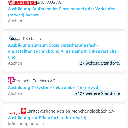
BAUHAUS AG
Ausbildung Kaufmann im Einzelhandel oder Verkäufer
(m/w/d) Aachen
Aachen
IKK classic
Aus­bild­ung zur/zum Sozial­versicher­ungs­fach­
angestellten­ Fach­richtung All­gemeine Kranken­versicher­
ung
Aachen
+27 weitere Standorte
Deutsche Telekom AG
Ausbildung IT-System-Elektroniker*in (m/w/d)
Aachen
+127 weitere Standorte
Caritasverband Region Mönchengladbach e.V.
Ausbildung zur Pflegefachkraft (m/w/d)
Mönchengladbach