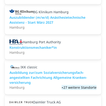
BG Klinikum Hamburg
Auszubildender (m/w/d) Anästhesietechnische
Assistenz - Start März 2027
Hamburg
Hamburg Port Authority
Konstruktionsmechaniker*in
Hamburg
IKK classic
Aus­bild­ung zur/zum Sozial­versicher­ungs­fach­
angestellten­ Fach­richtung All­gemeine Kranken­
versicher­ung
Hamburg
+27 weitere Standorte
Daimler Truck AG