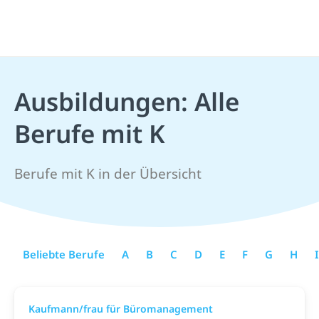
Ausbildungen: Alle
Berufe mit K
Berufe mit K in der Übersicht
Beliebte Berufe
A
B
C
D
E
F
G
H
I
Kaufmann/frau für Büromanagement