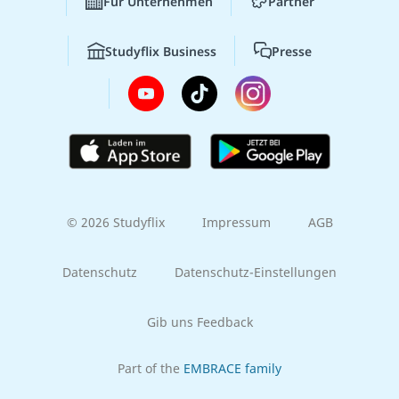
Für Unternehmen
Partner
Studyflix Business
Presse
© 2026 Studyflix
Impressum
AGB
Datenschutz
Datenschutz-Einstellungen
Gib uns Feedback
Part of the
EMBRACE family