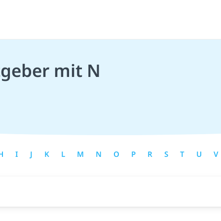
tgeber mit N
H
I
J
K
L
M
N
O
P
R
S
T
U
V