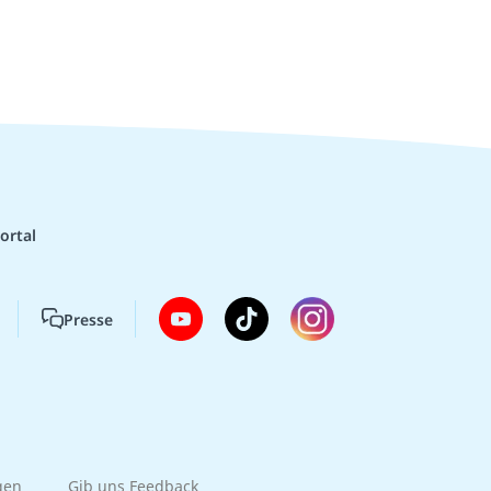
ortal
Presse
gen
Gib uns Feedback