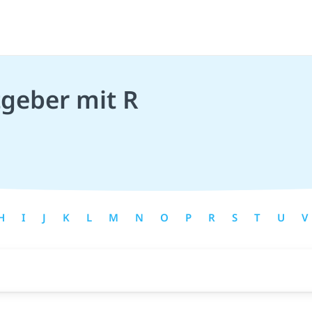
tgeber mit R
H
I
J
K
L
M
N
O
P
R
S
T
U
V