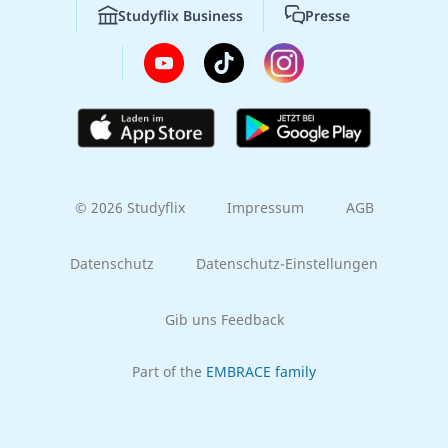
Studyflix Business
Presse
© 2026 Studyflix
Impressum
AGB
Datenschutz
Datenschutz-Einstellungen
Gib uns Feedback
Part of the
EMBRACE family