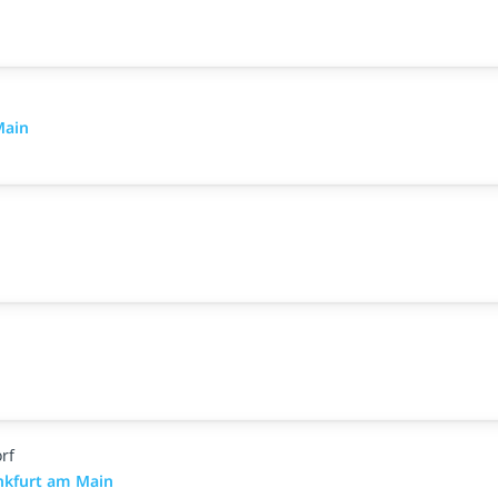
Main
rf
nkfurt am Main