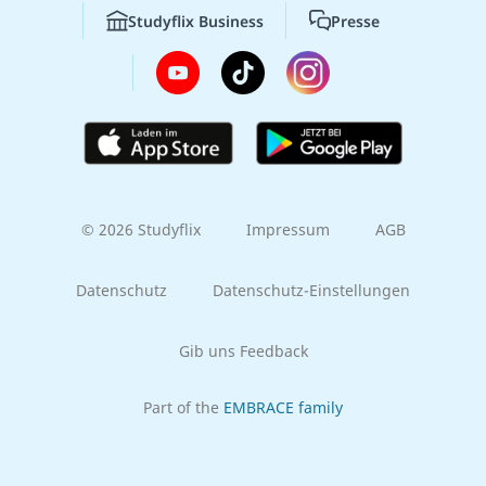
Studyflix Business
Presse
© 2026 Studyflix
Impressum
AGB
Datenschutz
Datenschutz-Einstellungen
Gib uns Feedback
Part of the
EMBRACE family