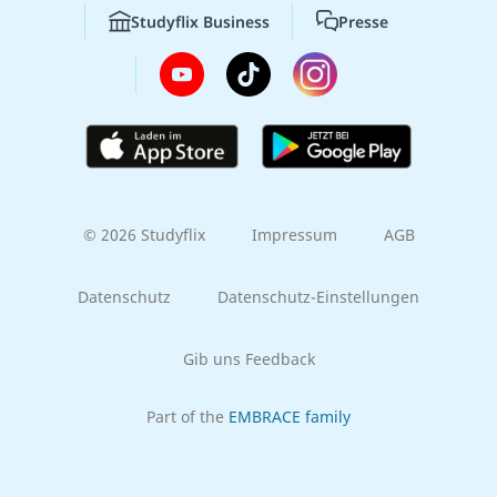
Studyflix Business
Presse
© 2026 Studyflix
Impressum
AGB
Datenschutz
Datenschutz-Einstellungen
Gib uns Feedback
Part of the
EMBRACE family