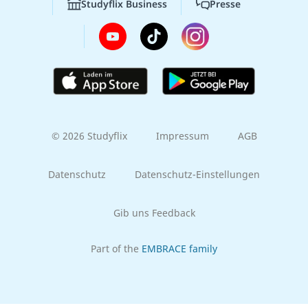
Studyflix Business
Presse
© 2026 Studyflix
Impressum
AGB
Datenschutz
Datenschutz-Einstellungen
Gib uns Feedback
Part of the
EMBRACE family