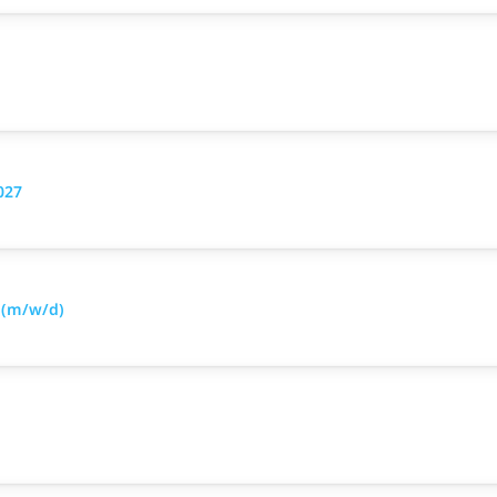
027
 (m/w/d)