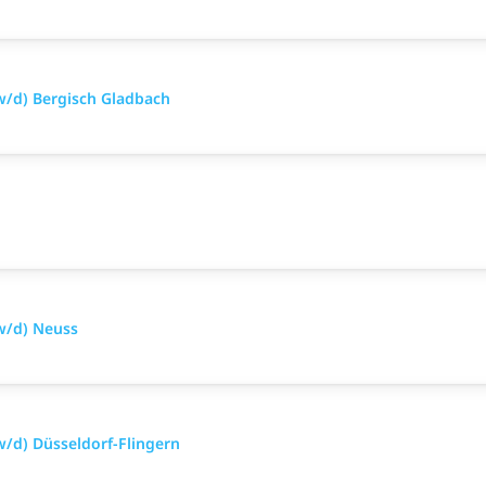
w/d) Bergisch Gladbach
w/d) Neuss
/d) Düsseldorf-Flingern