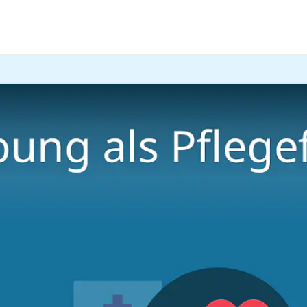
erben? In unserem Beitrag
und im
Video
findest du die bes
gefachhilfe