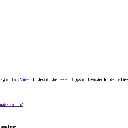
rag
und im
Video
findest du die besten Tipps und Muster für deine
Be
atikerin an?
uster