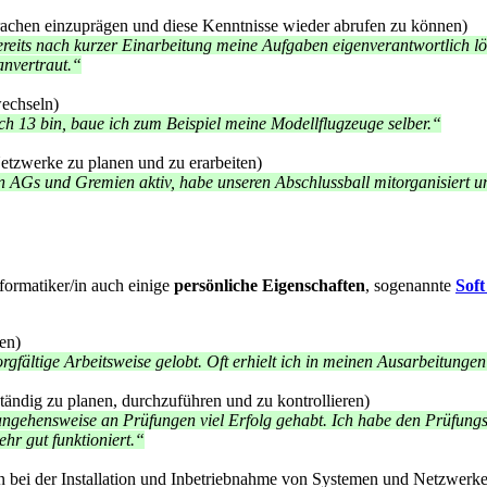
rachen einzuprägen und diese Kenntnisse wieder abrufen zu können)
eits nach kurzer Einarbeitung meine Aufgaben eigenverantwortlich lös
anvertraut.“
echseln)
ch 13 bin, baue ich zum Beispiel meine Modellflugzeuge selber.“
tzwerke zu planen und zu erarbeiten)
n AGs und Gremien aktiv, habe unseren Abschlussball mitorganisiert u
ormatiker/in auch einige
persönliche Eigenschaften
, sogenannte
Soft
ren)
orgfältige Arbeitsweise gelobt. Oft erhielt ich in meinen Ausarbeitung
tändig zu planen, durchzuführen und zu kontrollieren)
ngehensweise an Prüfungen viel Erfolg gehabt. Ich habe den Prüfungsst
hr gut funktioniert.“
n bei der Installation und Inbetriebnahme von Systemen und Netzwerke