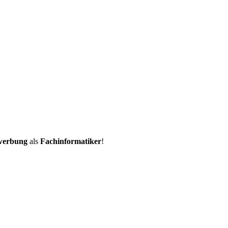
werbung
als
Fachinformatiker
!