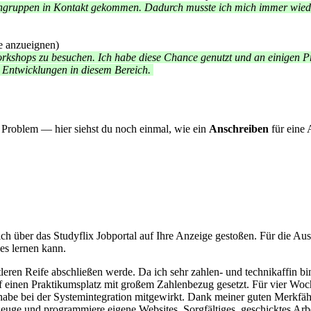
gruppen in Kontakt gekommen. Dadurch musste ich mich immer wieder
se anzueignen)
orkshops zu besuchen. Ich habe diese Chance genutzt und an einigen P
n Entwicklungen in diesem Bereich.
n Problem — hier siehst du noch einmal, wie ein
Anschreiben
für eine 
ich über das Studyflix Jobportal auf Ihre Anzeige gestoßen. Für die Au
ues lernen kann.
ttleren Reife abschließen werde. Da ich sehr zahlen- und technikaffin 
 einen Praktikumsplatz mit großem Zahlenbezug gesetzt. Für vier Woch
d habe bei der Systemintegration mitgewirkt. Dank meiner guten Merkfäh
euge und programmiere eigene Websites. Sorgfältiges, geschicktes Arbeit