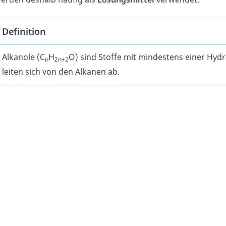
Definition
Alkanole (C
H
O) sind Stoffe mit mindestens einer Hydr
n
2n+2
leiten sich von den Alkanen ab.