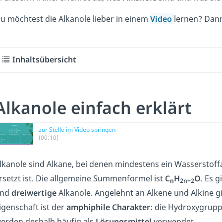
u möchtest die Alkanole lieber in einem
Video
lernen? Dann
Inhaltsübersicht
Alkanole einfach erklärt
zur Stelle im Video springen
(00:10)
lkanole sind Alkane, bei denen mindestens ein Wasserstof
rsetzt ist. Die allgemeine Summenformel ist
C
H
O
. Es g
n
2n+2
und
dreiwertige
Alkanole. Angelehnt an Alkene und Alkine g
igenschaft ist der
amphiphile
Charakter
: die Hydroxygruppe
erden deshalb häufig als
Lösungsmittel
verwendet.