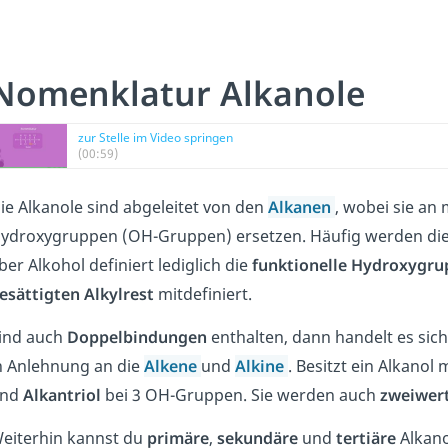
Nomenklatur Alkanole
zur Stelle im Video springen
(00:59)
ie Alkanole sind abgeleitet von den
Alkanen
, wobei sie an
ydroxygruppen (OH-Gruppen) ersetzen. Häufig werden die
ber Alkohol definiert lediglich die
funktionelle Hydroxygru
esättigten Alkylrest
mitdefiniert.
ind auch
Doppelbindungen
enthalten, dann handelt es si
n Anlehnung an die
Alkene
und
Alkine
. Besitzt ein Alkano
und
Alkantriol
bei 3 OH-Gruppen. Sie werden auch
zweiwer
eiterhin kannst du
primäre
,
sekundäre
und
tertiäre
Alkano