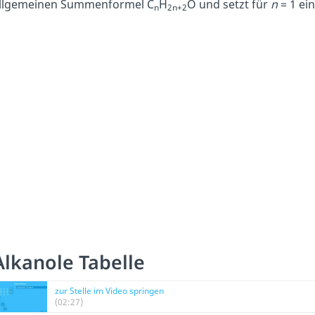
llgemeinen Summenformel C
H
O und setzt für
n
= 1 ei
n
2n+2
Alkanole Tabelle
zur Stelle im Video springen
(02:27)