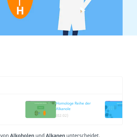
Homologe Reihe der
Alkanole
(02:02)
 von
Alkoholen
und
Alkanen
unterscheidet.