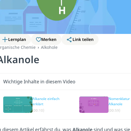
Lernplan
Merken
Link teilen
rganische Chemie
Alkohole
Alkanole
Wichtige Inhalte in diesem Video
Alkanole einfach
Nomenklatur
erklärt
Alkanole
(00:10)
(00:59)
n diesem Artikel erfährst du, was
Alkanole
sind und was sie