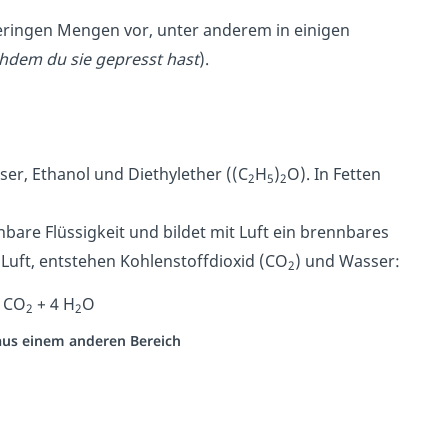
ringen Mengen vor, unter anderem in einigen
chdem du sie gepresst hast
).
ser, Ethanol und Diethylether ((C
H
)
O). In Fetten
2
5
2
bare Flüssigkeit und bildet mit Luft ein brennbares
 Luft, entstehen Kohlenstoffdioxid (CO
) und Wasser:
2
 CO
+ 4 H
O
2
2
 aus einem anderen Bereich