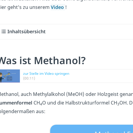
ier geht’s zu unserem
Video
!
Inhaltsübersicht
Was ist Methanol?
zur Stelle im Video springen
(00:11)
ethanol, auch Methylalkohol (MeOH) oder Holzgeist genannt
ummenformel
CH
O und die Halbstrukturformel CH
OH. D
4
3
olgendermaßen aus: