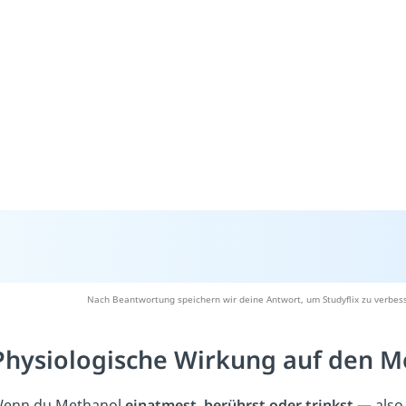
Nach Beantwortung speichern wir deine Antwort, um Studyflix zu verbess
Physiologische Wirkung auf den 
enn du Methanol
einatmest, berührst oder trinkst
— also