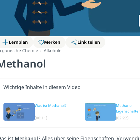
Lernplan
Merken
Link teilen
rganische Chemie
Alkohole
Methanol
Wichtige Inhalte in diesem Video
Was ist Methanol?
Methanol
Eigenschafte
(00:11)
(02:22)
as ist
Methanol
? Alles über seine Eigenschaften, Verwendu