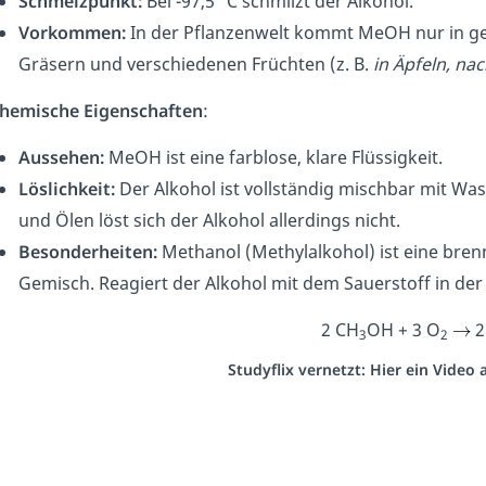
Schmelzpunkt:
Bei -97,5 °C schmilzt der Alkohol.
Vorkommen:
In der Pflanzenwelt kommt MeOH nur in ge
Gräsern und verschiedenen Früchten (z. B.
in Äpfeln, na
hemische Eigenschaften
:
Aussehen:
MeOH ist eine farblose, klare Flüssigkeit.
Löslichkeit:
Der Alkohol ist vollständig mischbar mit Was
und Ölen löst sich der Alkohol allerdings nicht.
Besonderheiten:
Methanol (Methylalkohol) ist eine brenn
Gemisch. Reagiert der Alkohol mit dem Sauerstoff in der
2 CH
OH + 3 O
2
3
2
Studyflix vernetzt: Hier ein Video