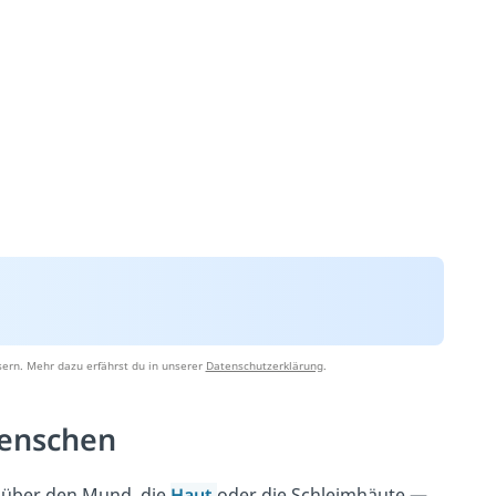
ern. Mehr dazu erfährst du in unserer
Datenschutzerklärung
.
Menschen
 über den Mund, die
Haut
oder die Schleimhäute —