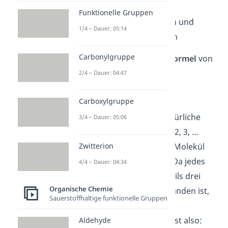
Funktionelle Gruppen
C
–
C
-Einfachbindungen und
1/4 – Dauer: 05:14
C
–
H
-Einfachbindungen
Carbonylgruppe
Die
allgemeine
Summenformel
von
Alkanen lautet deshalb:
2/4 – Dauer: 04:47
C
H
n
2n
+2
Carboxylgruppe
Dabei ist n eine ganze natürliche
3/4 – Dauer: 05:06
Zahl wie beispielsweise 1, 2, 3, …
Zwitterion
Angenommen, das Alkan-Molekül
hat
2 Kohlenstoffatome
. Da jedes
4/4 – Dauer: 04:34
Kohlenstoffatom mit jeweils drei
Organische Chemie
Wasserstoffatomen verbunden ist,
Sauerstoffhaltige funktionelle Gruppen
gibt es insgesamt
6
Wasserstoffatome
. Du hast also:
Aldehyde