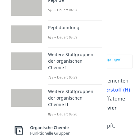
Peptide
5/8 – Dauer: 04:37
Peptidbindung
Wie sind Alkane
6/8 – Dauer: 03:59
aufgebaut?
Weitere Stoffgruppen
zur Stelle im Video springen
der organischen
(00:52)
Chemie I
7/8 – Dauer: 05:39
Alkane sind nur aus den Elementen
Kohlenstoff (C)
und
Wasserstoff (H)
Weitere Stoffgruppen
der organischen
aufgebaut. Alle Kohlenstoffatome
Chemie II
sind dabei im Molekül mit
vier
8/8 – Dauer: 03:20
weiteren Atomen über
Einfachbindungen
verknüpft.
Organische Chemie
Funktionelle Gruppen
Alkane besitzen also nur: