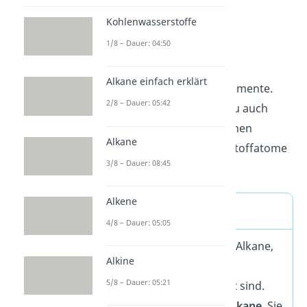
Alkane
Kohlenwasserstoffe
1/8 – Dauer: 04:50
Übrigens:
Bei den
Einfachverbindungen
Alkane einfach erklärt
verschmelzen
die zwei Elemente.
2/8 – Dauer: 05:42
Diesen Vorgang nennst du auch
Hybridisierung
.
Bei Alkanen
Alkane
hybridisieren alle Kohlenstoffatome
3/8 – Dauer: 08:45
3
im Molekül
sp
.
Alkene
Cycloalkane
4/8 – Dauer: 05:05
Es gibt auch besondere Alkane,
Alkine
die ringförmig statt
5/8 – Dauer: 05:21
kettenförmig aufgebaut sind.
Diese nennst du
Cycloalkane
. Sie