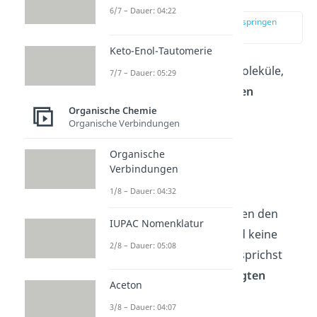
6/7 – Dauer: 04:22
zur Stelle im Video springen
(00:13)
Keto-Enol-Tautomerie
Alkane sind organische Moleküle,
7/7 – Dauer: 05:29
die nur aus
zwei Elementen
bestehen, nämlich aus:
Organische Chemie
Organische Verbindungen
Kohlenstoff
(C)
Organische
und
Wasserstoff
(H)
.
Verbindungen
1/8 – Dauer: 04:32
Dabei kommen nur
Einfachbindungen zwischen den
IUPAC Nomenklatur
beiden Elementen vor und keine
2/8 – Dauer: 05:08
Mehrfachbindungen. Du sprichst
deshalb auch von
gesättigten
Aceton
Kohlenwasserstoffen
.
3/8 – Dauer: 04:07