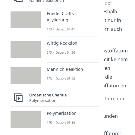
Namensreaktionen
gibt es, wie diese miteinander
verknüpft sein können. Deshalb
Friedel Crafts
Acylierung
kommen Alkane auch nicht nur in
linearen Ketten vor, sondern auch
1/3 – Dauer: 04:41
verzweigt
.
Wittig Reaktion
Hier kann dann ein Kohlenstoffatom
2/3 – Dauer: 04:56
auch nur mit einem oder mit keinem
Wasserstoffatom verbunden
Mannich Reaktion
vorliegen. Generell gilt für die
3/3 – Dauer: 05:48
Benennung von Kohlenstoffatomen:
Organische Chemie
primäres
Kohlenstoffatom: nur
Polymerisation
mit einem weiteren
Polymerisation
Kohlenstoffatom verbunden
1/5 – Dauer: 05:19
(endständig)
sekundäres
Kohlenstoffatom: