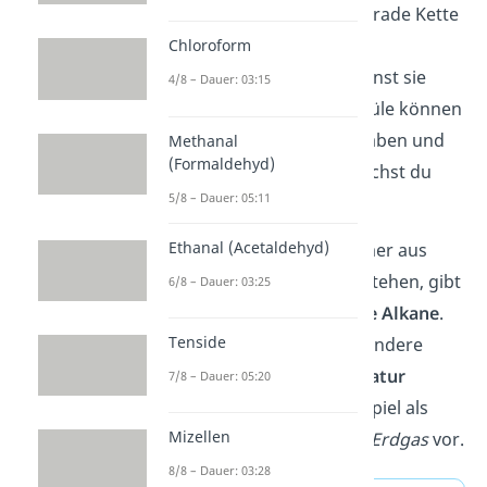
Es gibt Alkane, die eine gerade Kette
an Molekülen bilden, also
Chloroform
unverzweigt
sind. Du nennst sie
4/8 – Dauer: 03:15
auch
n-Alkane
. Die Moleküle können
aber auch Seitenketten haben und
Methanal
(Formaldehyd)
verzweigt
sein. Dann sprichst du
5/8 – Dauer: 05:11
von
i-Alkanen
.
Ethanal (Acetaldehyd)
Obwohl die Moleküle immer aus
denselben Elementen bestehen, gibt
6/8 – Dauer: 03:25
es sehr viele
verschiedene Alkane
.
Tenside
Manche sind gasförmig, andere
flüssig oder fest. In der
Natur
7/8 – Dauer: 05:20
kommen Alkane zum Beispiel als
Mizellen
Bestandteile in
Erdöl
und
Erdgas
vor.
8/8 – Dauer: 03:28