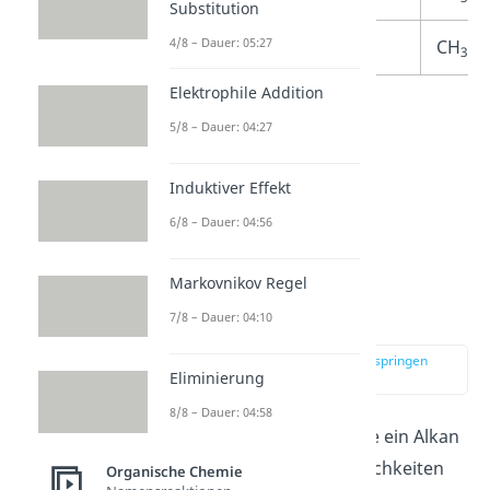
Substitution
4/8 – Dauer: 05:27
Decan
C
H
CH
-(
10
22
3
Elektrophile Addition
5/8 – Dauer: 04:27
Induktiver Effekt
6/8 – Dauer: 04:56
Markovnikov Regel
Verzweigte Alkane
7/8 – Dauer: 04:10
zur Stelle im Video springen
Eliminierung
(02:45)
8/8 – Dauer: 04:58
Je mehr Kohlenstoffatome ein Alkan
besitzt, desto mehr Möglichkeiten
Organische Chemie