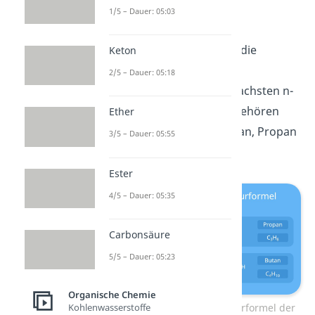
1/5 – Dauer: 05:03
C
H
→ Ethan
2
6
Nach diesem Prinzip sind die
Keton
Summenformeln
und
2/5 – Dauer: 05:18
Strukturformeln
der einfachsten n-
Alkane aufgebaut. Dazu gehören
Ether
zum Beispiel
Methan,
Ethan, Propan
3/5 – Dauer: 05:55
und Butan.
Ester
4/5 – Dauer: 05:35
Carbonsäure
5/5 – Dauer: 05:23
Organische Chemie
Kohlenwasserstoffe
Summenformel und Strukturformel der