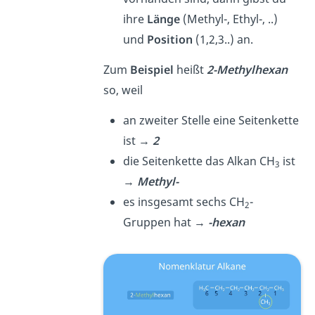
ihre
Länge
(Methyl-, Ethyl-, ..)
und
Position
(1,2,3..) an.
Zum
Beispiel
heißt
2-Methylhexan
so, weil
an zweiter Stelle eine Seitenkette
ist →
2
die Seitenkette das Alkan CH
ist
3
→
Methyl-
es insgesamt sechs CH
-
2
Gruppen hat →
-hexan