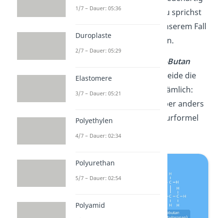
1/7 – Dauer: 05:36
miteinander verknüpft. Du sprichst
dann von
Isomeren.
In unserem Fall
Duroplaste
von Konstitutionsisomeren.
2/7 – Dauer: 05:29
Beispiel:
n-Butan
und
iso-Butan
(isomeres Butan) haben beide die
Elastomere
gleiche Summenformel, nämlich:
3/7 – Dauer: 05:21
C
H
Ihr Aufbau, sieht aber anders
4
10.
aus, was du an der Strukturformel
Polyethylen
erkennen kannst:
4/7 – Dauer: 02:34
Polyurethan
5/7 – Dauer: 02:54
Polyamid