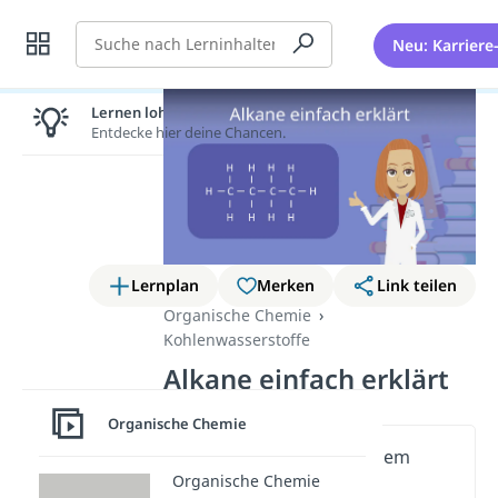
Suche
Neu: Karriere
Lernen lohnt sich!
Entdecke hier deine Chancen.
Lernplan
Merken
Link teilen
Organische Chemie
Kohlenwasserstoffe
Alkane einfach erklärt
Organische Chemie
Wichtige Inhalte in diesem
Organische Chemie
Video