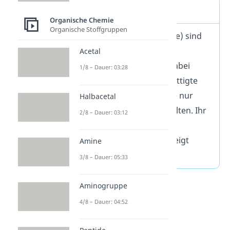
Alkane Definition
Organische Chemie
Organische Stoffgruppen
Alkane (früher: Paraffine) sind
eine Stoffgruppe in der
Acetal
organischen Chemie. Dabei
1/8 – Dauer: 03:28
handelt es sich um gesättigte
Kohlenwasserstoffe, die nur
Halbacetal
Einfachbildungen enthalten. Ihr
2/8 – Dauer: 03:12
Aufbau kann grob in
unverzweigt und verzweigt
Amine
unterteilt werden.
3/8 – Dauer: 05:33
Aminogruppe
4/8 – Dauer: 04:52