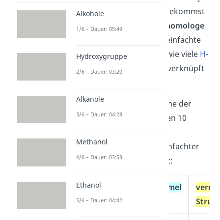
Gruppen hinzufügst. Du bekommst
Alkohole
dadurch die sogenannte
homologe
1/6 – Dauer: 05:49
Reihe der Alkane
. Die vereinfachte
Strukturformel
zeigt dir, wie viele
H
-
Hydroxygruppe
Atome mit einem
C
-Atom verknüpft
2/6 – Dauer: 03:20
sind.
Alkanole
In unserer
Tabelle
zur Reihe der
3/6 – Dauer: 04:28
Alkane haben wir die ersten 10
unverzweigten Alkane mit
Methanol
Summenformel
und vereinfachter
4/6 – Dauer: 03:53
Strukturformel
aufgelistet:
Ethanol
Name
Summenformel
verei
Struk
5/6 – Dauer: 04:42