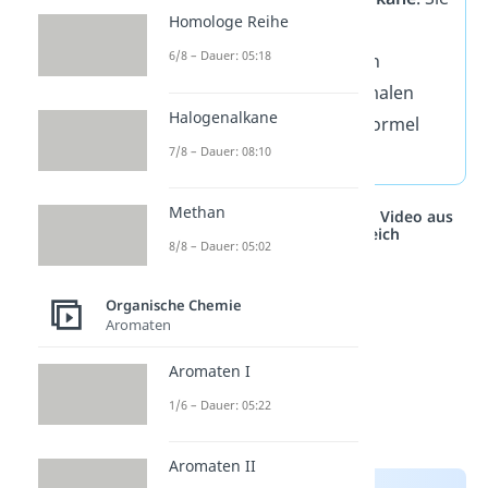
Homologe Reihe
unterscheiden sich in
6/8 – Dauer: 05:18
bestimmten chemischen
Eigenschaften von normalen
Halogenalkane
Alkanen. Ihre Summenformel
7/8 – Dauer: 08:10
lautet
C
H
.
2
2n
Methan
Studyflix vernetzt: Hier ein Video aus
einem anderen Bereich
8/8 – Dauer: 05:02
Organische Chemie
Aromaten
Aromaten I
1/6 – Dauer: 05:22
Aromaten II