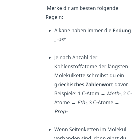
Merke dir am besten folgende
Regeln:
Alkane haben immer die
Endung
„
-an
“
Je nach Anzahl der
Kohlenstoffatome der längsten
Molekülkette schreibst du ein
griechisches Zahlenwort
davor.
Beispiele: 1 C-Atom →
Meth
-, 2 C-
Atome →
Eth-
, 3 C-Atome →
Prop-
Wenn Seitenketten im Molekül
vorhanden sind, dann gibst du