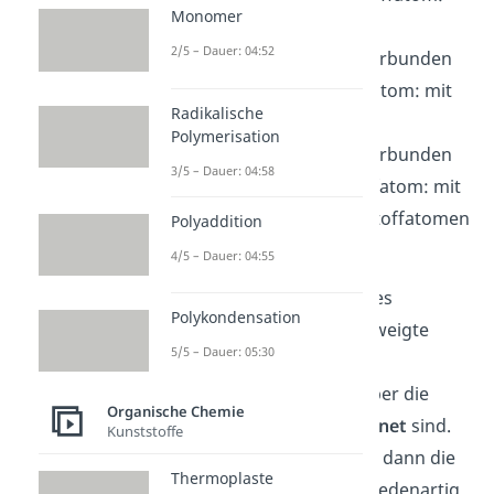
Monomer
mit zwei weiteren
2/5 – Dauer: 04:52
Kohlenstoffatomen verbunden
tertiäres
Kohlenstoffatom: mit
Radikalische
drei weiteren
Polymerisation
Kohlenstoffatomen verbunden
3/5 – Dauer: 04:58
quartäres
Kohlenstoffatom: mit
vier weiteren Kohlenstoffatomen
Polyaddition
verbunden
4/5 – Dauer: 04:55
Bei Verzweigungen kann es
Polykondensation
passieren, dass zwei verzweigte
5/5 – Dauer: 05:30
Alkane zwar die
gleiche
Summenformel
haben, aber die
Organische Chemie
Moleküle
anders angeordnet
sind.
Kunststoffe
Genauer gesagt, sind hier dann die
Thermoplaste
Kohlenstoffatome verschiedenartig