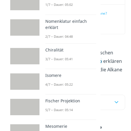
1/7 – Dauer: 05:02
Was sind Alkane?
Nomenklatur einfach
(00:13)
erklärt
2/7 – Dauer: 04:48
Alkane
sind eine wichtige
Chiralität
Stoffgruppe in der organischen
3/7 – Dauer: 05:41
Chemie. Hier und im
Video
erklären
wir dir alles, was du über die Alkane
Isomere
wissen musst!
4/7 – Dauer: 05:22
Fischer Projektion
Inhaltsübersicht
5/7 – Dauer: 05:14
Mesomerie
Was sind Alkane?