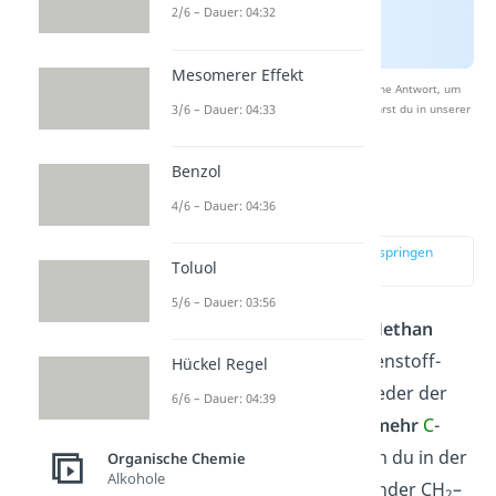
2/6 – Dauer: 04:32
Mesomerer Effekt
Nach Beantwortung speichern wir deine Antwort, um
3/6 – Dauer: 04:33
Studyflix zu verbessern. Mehr dazu erfährst du in unserer
Datenschutzerklärung
.
Benzol
Reihe der Alkane
4/6 – Dauer: 04:36
zur Stelle im Video springen
Toluol
(01:40)
5/6 – Dauer: 03:56
Das einfachste Alkan ist
Methan
(CH
) mit nur
einem
Kohlenstoff-
Hückel Regel
4
Atom. Die weiteren Mitglieder der
6/6 – Dauer: 04:39
Alkanfamilie mit 2, 3 und
mehr
C
-
Atomen erhältst du, indem du in der
Organische Chemie
Alkohole
Summenformel
nacheinander CH
–
2