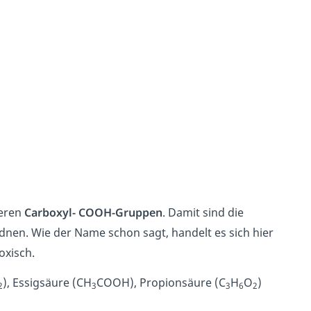
reren
Carboxyl-
COOH-Gruppen
. Damit sind die
nen. Wie der Name schon sagt, handelt es sich hier
oxisch.
), Essigsäure (CH
COOH), Propionsäure (C
H
O
)
2
3
3
6
2