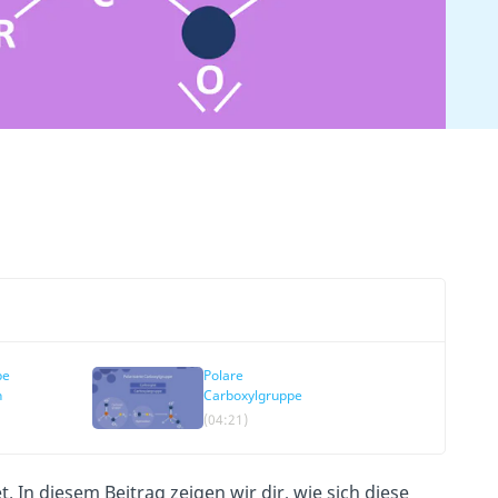
pe
Polare
n
Carboxylgruppe
(04:21)
 In diesem Beitrag zeigen wir dir, wie sich diese