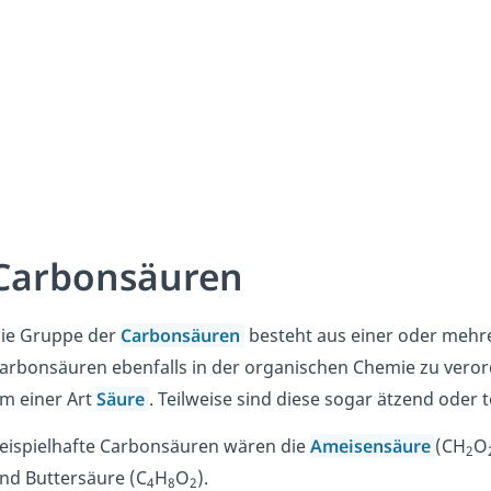
Carbonsäuren
ie Gruppe der
Carbonsäuren
besteht aus einer oder meh
arbonsäuren ebenfalls in der organischen Chemie zu verord
m einer Art
Säure
. Teilweise sind diese sogar
ätzend oder t
eispielhafte Carbonsäuren wären die
Ameisensäure
(CH
O
2
nd Buttersäure (C
H
O
).
4
8
2