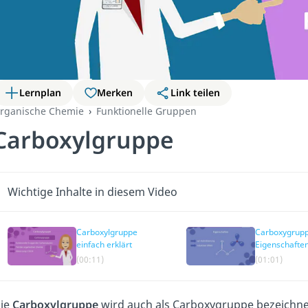
Lernplan
Merken
Link teilen
rganische Chemie
Funktionelle Gruppen
Carboxylgruppe
Wichtige Inhalte in diesem Video
Carboxylgruppe
Carboxygrup
einfach erklärt
Eigenschafte
(00:11)
(01:01)
ie
Carboxylgruppe
wird auch als Carboxygruppe bezeichnet.