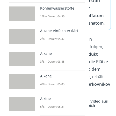
die Bindung zum
Wasserstoff
ausbildet und das
höher
Kohlenwasserstoffe
substituierte Kohlenstoffatom
1/8 – Dauer: 04:50
die Bindung zum
Halogenatom
.
Alkane einfach erklärt
Alle Produkte einer solchen
2/8 – Dauer: 05:42
Reaktion, die dieser Regel folgen,
Alkane
werden
Markovnikov Produkt
genannt. Vertauscht man die Plätze
3/8 – Dauer: 08:45
vom Wasserstoffatom und dem
Alkene
Halogenatom miteinander, erhält
man dagegen das
Anti Markovnikov
4/8 – Dauer: 05:05
Produkt
.
Alkine
Studyflix vernetzt: Hier ein Video aus
einem anderen Bereich
5/8 – Dauer: 05:21