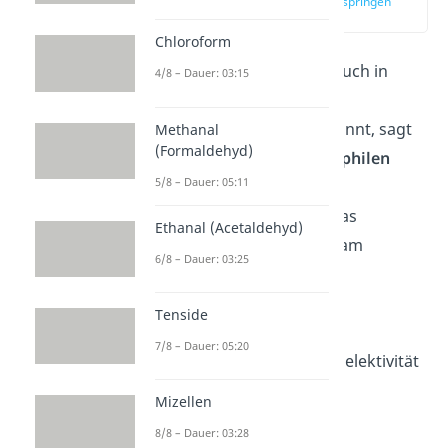
zur Stelle im Video springen
(00:13)
Chloroform
Die
Markovnikov Regel
, auch in
4/8 – Dauer: 03:15
anderer Schreibweise als
Markownikow Regel
bekannt, sagt
Methanal
(Formaldehyd)
dir, dass bei einer
elektrophilen
5/8 – Dauer: 05:11
Addition
von
Halogenwasserstoffen,
das
Ethanal (Acetaldehyd)
Wasserstoffatom
immer am
6/8 – Dauer: 03:25
niedriger substituierten
Kohlenstoffatom der
Tenside
Doppelbindung landet. Es
7/8 – Dauer: 05:20
beschreibt also die Regioselektivität
der Reaktion.
Mizellen
8/8 – Dauer: 03:28