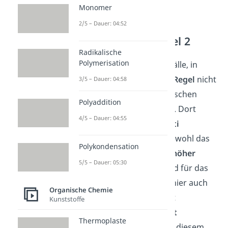
Monomer
2/5 – Dauer: 04:52
Markovnikov Regel
Ausnahmen Beispiel 2
Radikalische
Polymerisation
Ein weiteres Beispiel für Fälle, in
denen die
Markownikow Regel
nicht
3/5 – Dauer: 04:58
greift, ist die Reaktion zwischen
Polyaddition
Salzsäure
und
Acrylsäure
. Dort
4/5 – Dauer: 04:55
entsteht ebenfalls das
Anti
Markovnikov Produkt
, obwohl das
Polykondensation
andere Kohlenstoffatom
höher
5/5 – Dauer: 05:30
substituiert
ist. Der Grund für das
Versagen der Regel
liegt hier auch
Organische Chemie
daran, dass weitere Effekt
Kunststoffe
abgesehen vom
(+I)-Effekt
Thermoplaste
vernachlässigt werden. In diesem