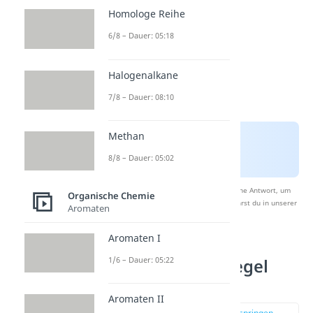
Homologe Reihe
6/8 – Dauer: 05:18
Halogenalkane
7/8 – Dauer: 08:10
Methan
8/8 – Dauer: 05:02
Nach Beantwortung speichern wir deine Antwort, um
Organische Chemie
Studyflix zu verbessern. Mehr dazu erfährst du in unserer
Aromaten
Datenschutzerklärung
.
Aromaten I
1/6 – Dauer: 05:22
Markownikow Regel
Ursache
Aromaten II
zur Stelle im Video springen