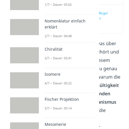
1/7 – Dauer: 05:02
Markovnikov Regel
einfach erklärt
Nomenklatur einfach
(00:13)
erklärt
2/7 – Dauer: 04:48
Du hast in vor kurzem etwas über
Chiralität
die
Markovnikov Regel
gehört und
3/7 – Dauer: 05:41
möchtest jetzt mehr zu diesem
Thema wissen? Hier bist du genau
Isomere
richtig! Wir erklären dir, warum die
4/7 – Dauer: 05:22
Markovnikov
Regel
ihre
Gültigkeit
besitzt, wann du sie
Anwenden
Fischer Projektion
kannst und wie der
Mechanismus
5/7 – Dauer: 05:14
dahinter aussieht. Wie du die
Regioselektivität
einer
Mesomerie
Additionsreaktion
mit der