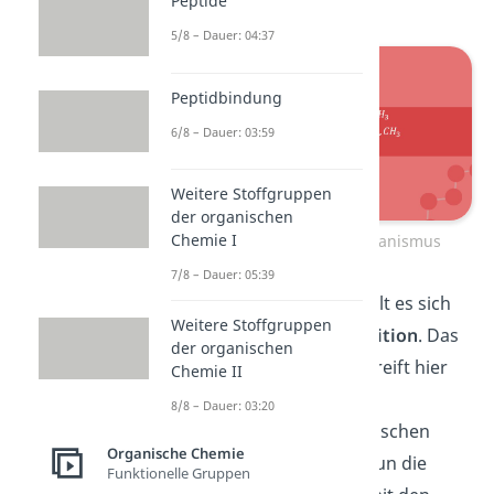
Peptide
5/8 – Dauer: 04:37
Peptidbindung
6/8 – Dauer: 03:59
Weitere Stoffgruppen
der organischen
Chemie I
Markovnikov Regel Mechanismus
7/8 – Dauer: 05:39
Bei dieser Reaktion handelt es sich
Weitere Stoffgruppen
um eine
elektrophile Addition
. Das
der organischen
nukleophile Chloratom
greift hier
Chemie II
die
„elektronenreiche“
8/8 – Dauer: 03:20
Doppelbindung
im organischen
Organische Chemie
Molekül. Dabei löst sich nun die
Funktionelle Gruppen