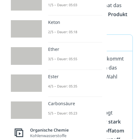
abgeschlossen und man hat das
1/5 – Dauer: 05:03
sogenannte
Markovnikov Produkt
Keton
erhalten.
2/5 – Dauer: 05:18
Merke
Ether
Die
Markovnikov Regel
kommt
3/5 – Dauer: 05:55
dann zum Tragen, wenn das
Wasserstoffproton
die Wahl
Ester
zwischen den
beiden
4/5 – Dauer: 05:35
Kohlenstoffatomen
der
Doppelbindung hat. Die
Carbonsäure
Markovnikov Regel besagt
5/5 – Dauer: 05:23
dabei, dass das
weniger stark
Organische Chemie
substituierte Kohlenstoffatom
Kohlenwasserstoffe