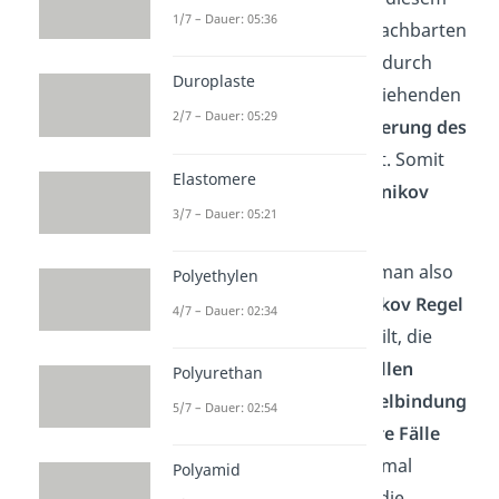
1/7 – Dauer: 05:36
Fall der
(-I)-Effekt
der benachbarten
Carbonsäure Gruppe
, die durch
Duroplaste
seinen Elektronendichte ziehenden
2/7 – Dauer: 05:29
Effekt für eine
Destabilisierung des
Übergangszustands
sorgt. Somit
Elastomere
entsteht das
Anti Markovnikov
3/7 – Dauer: 05:21
Produkt.
Zusammenfassend kann man also
Polyethylen
sagen, dass die
Markovnikov Regel
4/7 – Dauer: 02:34
für einfachere Moleküle gilt, die
keine weiteren funktionellen
Polyurethan
Gruppen
außer der
Doppelbindung
5/7 – Dauer: 02:54
aufweisen. Für
komplexere Fälle
sollte man lieber noch einmal
Polyamid
genauer hinschauen, um die