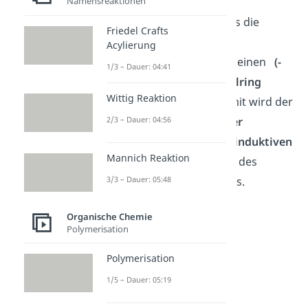
Namensreaktionen
Der Grund hierfür ist, dass die
Friedel Crafts
positive Ladung des
Acylierung
Übergangszustands über einen
(-
1/3 – Dauer: 04:41
M)-Effekt
über den
Phenylring
Wittig Reaktion
verteilt werden kann. Damit wird der
2/3 – Dauer: 04:56
Übergangszustand
stärker
stabilisiert
als durch die
induktiven
Mannich Reaktion
Effekte
der Substituenten des
3/3 – Dauer: 05:48
anderen Kohlenstoffatoms.
Organische Chemie
Polymerisation
Polymerisation
1/5 – Dauer: 05:19