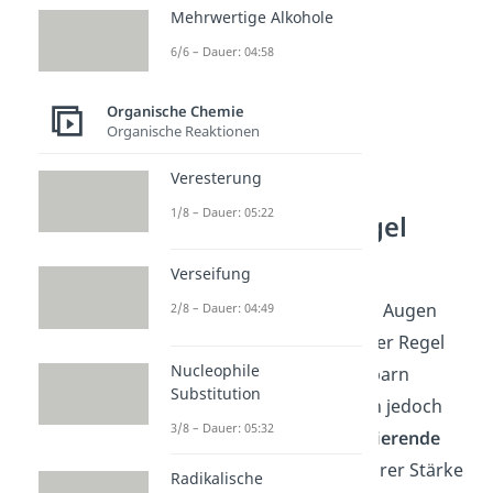
Mehrwertige Alkohole
6/6 – Dauer: 04:58
Organische Chemie
Organische Reaktionen
Veresterung
1/8 – Dauer: 05:22
Markovnikov Regel
Ausnahmen
Verseifung
Man sollte sich jedoch vor Augen
2/8 – Dauer: 04:49
führen, dass man bei dieser Regel
Nucleophile
nur (+I)-Effekte
der Nachbarn
Substitution
berücksichtigt
. Es können jedoch
3/8 – Dauer: 05:32
auch
Mesomerie
-stabilisierende
Effekte
auftreten, die in ihrer Stärke
Radikalische