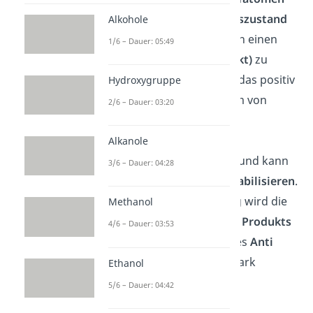
dazu fähig den
Übergangszustand
Alkohole
des Carbenium-Ions
durch einen
1/6 – Dauer: 05:49
induktiven Effekt (+I-Effekt)
zu
stabilisieren
. Dabei zieht das positiv
Hydroxygruppe
geladene Kohlenstoffatom von
2/6 – Dauer: 03:20
seinen anderen
Kohlenstoffnachbarn
Alkanole
Elektronendichte
zu sich und kann
3/6 – Dauer: 04:28
so die
positive Ladung stabilisieren
.
Durch diese Stabilisierung wird die
Methanol
Bildung des
Markovnikov Produkts
4/6 – Dauer: 03:53
gegenüber der Bildung des
Anti
Markovnikov
Produkts stark
Ethanol
bevorzugt.
5/6 – Dauer: 04:42