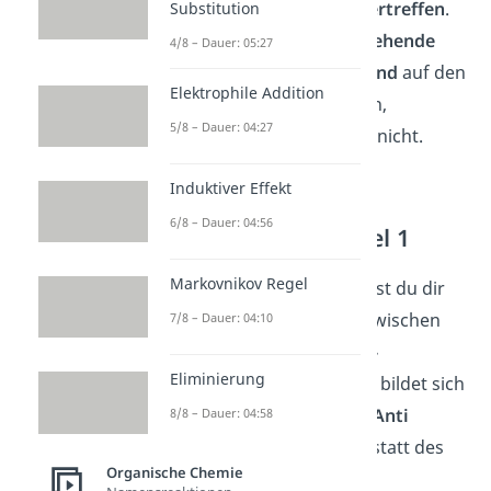
die induktiven Effekte
übertreffen
.
Substitution
Auch
Elektronendichte ziehende
4/8 – Dauer: 05:27
Effekte
, die
destabilisierend
auf den
Elektrophile Addition
Übergangszustand wirken,
5/8 – Dauer: 04:27
berücksichtigt man dabei nicht.
Induktiver Effekt
Markovnikov Regel
6/8 – Dauer: 04:56
Ausnahmen Beispiel 1
Markovnikov Regel
Zur Verdeutlichung schaust du dir
als Beispiel die Reaktion zwischen
7/8 – Dauer: 04:10
Salzsäure
und
1-Phenyl-2-
Eliminierung
methylprop-1-en
an. Dort bildet sich
wider der Erwartung das
Anti
8/8 – Dauer: 04:58
Markovnikov Produkt
anstatt des
Organische Chemie
Markovnikov Produkts
.