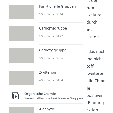
Doppelbindung auf, um mit den
Funktionelle Gruppen
Elektronen eine
Bindung zum
Wasserstoffproton
des Salzsäure-
1/4 – Dauer: 05:14
Teilchens auszubilden. Dadurch
Carbonylgruppe
entsteht ein
Carbenium-Ion
als
Übergangszustand
. Dabei ist die
2/4 – Dauer: 04:47
positive Ladung
an dem
Carboxylgruppe
Kohlenstoffatom verortet, das nach
Auflösen der Doppelbindung nicht
3/4 – Dauer: 05:06
die Bindung zum Wasserstoff
Zwitterion
eingegangen ist. In einem weiteren
Schritt greift das
nukleophile Chlor-
4/4 – Dauer: 04:34
Anion
nun das
elektrophile
Organische Chemie
Kohlenstoffatom
mit der positiven
Sauerstoffhaltige funktionelle Gruppen
Ladung an und bildet eine Bindung
Aldehyde
zu ihm aus. Nun ist die Reaktion