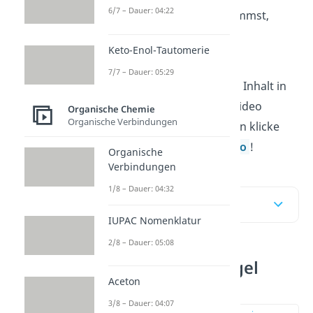
6/7 – Dauer: 04:22
Markovnikov
Regel
bestimmst,
zeigen wir dir anhand von
Keto-Enol-Tautomerie
Beispielen
.
7/7 – Dauer: 05:29
Falls du lieber den ganzen Inhalt in
geballter Form in einem Video
Organische Chemie
Organische Verbindungen
anschauen möchtest, dann klicke
doch einfach auf das
Video
!
Organische
Verbindungen
1/8 – Dauer: 04:32
Inhaltsübersicht
IUPAC Nomenklatur
2/8 – Dauer: 05:08
Markovnikov Regel
Aceton
einfach erklärt
3/8 – Dauer: 04:07