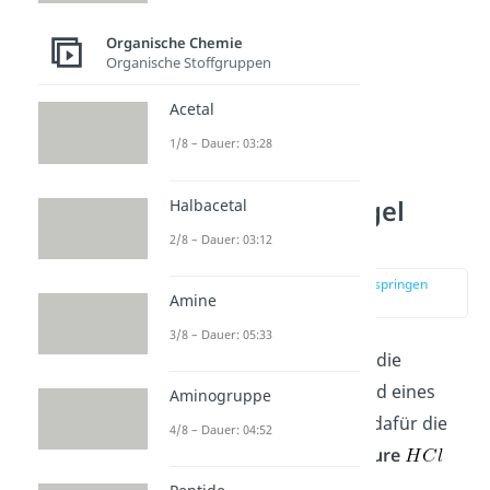
Organische Chemie
Organische Stoffgruppen
Acetal
1/8 – Dauer: 03:28
Markovnikov Regel
Halbacetal
Mechanismus
2/8 – Dauer: 03:12
zur Stelle im Video springen
Amine
(01:12)
3/8 – Dauer: 05:33
Am besten schaust du dir die
Markovnikov Regel anhand eines
Aminogruppe
Beispiels
an. Nimm doch dafür die
4/8 – Dauer: 04:52
Reaktion zwischen
Salzsäure
und
2-Ethylbut-1-en
an.