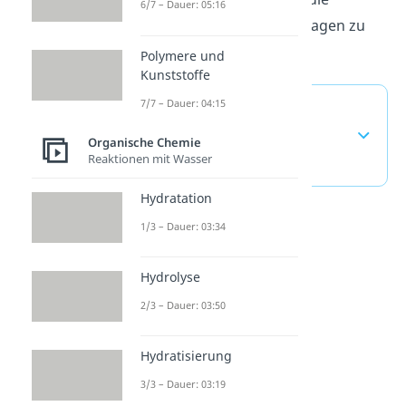
6/7 – Dauer: 05:16
Regioselektivität
vorhersagen zu
können.
Polymere und
Kunststoffe
7/7 – Dauer: 04:15
Markovnikov Regel —
häufigste Fragen
Organische Chemie
Reaktionen mit Wasser
(ausklappen)
Hydratation
1/3 – Dauer: 03:34
Hydrolyse
2/3 – Dauer: 03:50
Hydratisierung
3/3 – Dauer: 03:19