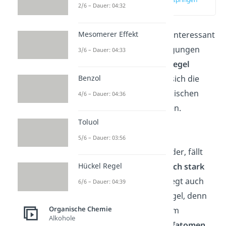
2/6 – Dauer: 04:32
(01:36)
Mesomerer Effekt
Nun ist es natürlich noch interessant
zu wissen, welche Überlegungen
3/6 – Dauer: 04:33
hinter der
Markovnikov Regel
stehen. Dafür muss man sich die
Benzol
Strukturformel
der organischen
4/6 – Dauer: 04:36
Verbindung näher ansehen.
Vergleicht man beide
Toluol
Kohlenstoffatome der
5/6 – Dauer: 03:56
Doppelbindung
miteinander, fällt
auf dass sie
unterschiedlich stark
Hückel Regel
substituiert
sind. Darin liegt auch
6/6 – Dauer: 04:39
schon die
Ursache
der Regel, denn
Organische Chemie
Alkylsubstituenten
sind im
Alkohole
Gegensatz zu
Wasserstoffatomen