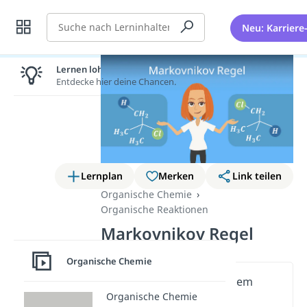
Suche
Neu: Karriere
Lernen lohnt sich!
Entdecke hier deine Chancen.
Lernplan
Merken
Link teilen
Organische Chemie
Organische Reaktionen
Markovnikov Regel
Organische Chemie
Wichtige Inhalte in diesem
Organische Chemie
Video