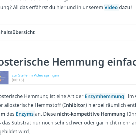
g? All das erfährst du hier und in unserem
Video
dazu!
nhaltsübersicht
losterische Hemmung einfac
zur Stelle im Video springen
(00:15)
losterische Hemmung ist eine Art der
Enzymhemmung
. Im
er allosterische Hemmstoff (
Inhibitor
) hierbei räumlich en
um
des
Enzyms
an.
Diese
nicht-kompetitive Hemmung
führ
 das Substrat nur noch sehr schwer oder gar nicht mehr 
ebildet wird.