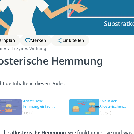
ernplan
Merken
Link teilen
mie
Enzyme: Wirkung
losterische Hemmung
htige Inhalte in diesem Video
Allosterische
Ablauf der
Hemmung einfach
Allosterischen
erklärt
Hemmung
(00:15)
(00:51)
t die
allosterische Hemmung
, wie funktioniert sie und was