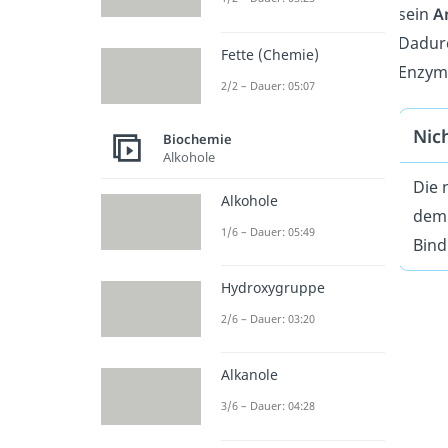
sein
A
Dadurc
Fette (Chemie)
Enzym 
2/2 – Dauer: 05:07
Nic
Biochemie
Alkohole
Die 
Alkohole
dem 
1/6 – Dauer: 05:49
Bind
Hydroxygruppe
2/6 – Dauer: 03:20
Alkanole
3/6 – Dauer: 04:28