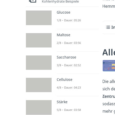
Kohlenhydrate Beispiele
Hemmun
Glucose
1/8 – Dauer: 05:26
I
Maltose
2/8 – Dauer: 03:56
Al
Saccharose
3/8 – Dauer: 02:52
Cellulose
Die al
4/8 – Dauer: 04:23
sich d
Zentr
Stärke
sodass
5/8 – Dauer: 03:58
mehr g