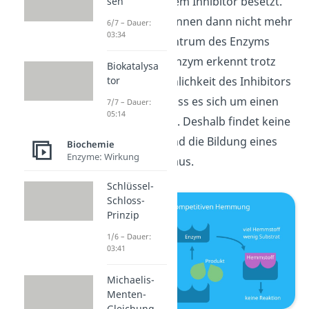
Zentrum mit einem Inhibitor besetzt.
sen
Die Substrate können dann nicht mehr
6/7 – Dauer:
03:34
an das aktive Zentrum des Enzyms
andocken. Das Enzym erkennt trotz
Biokatalysa
struktureller Ähnlichkeit des Inhibitors
tor
zum Substrat, dass es sich um einen
7/7 – Dauer:
05:14
Inhibitor handelt. Deshalb findet keine
Reaktion statt und die Bildung eines
Biochemie
Enzyme: Wirkung
Produkts bleibt aus.
Schlüssel-
Schloss-
Prinzip
1/6 – Dauer:
03:41
Michaelis-
Menten-
Gleichung