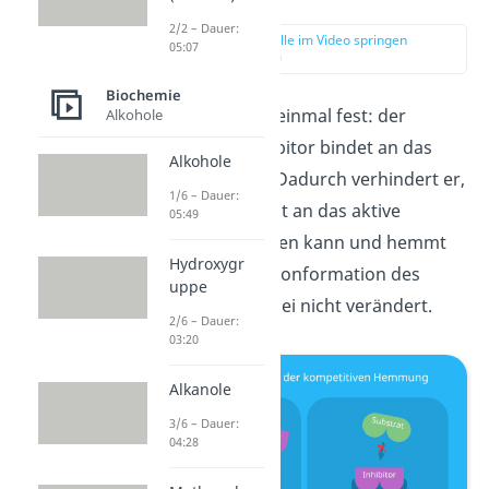
2/2 – Dauer:
zur Stelle im Video springen
05:07
(00:48)
Biochemie
Halten wir noch einmal fest: der
Alkohole
kompetitive Inhibitor bindet an das
Alkohole
aktive Zentrum. Dadurch verhindert er,
1/6 – Dauer:
dass das Substrat an das aktive
05:49
Zentrum andocken kann und hemmt
Hydroxygr
das Enzym. Die Konformation des
uppe
Enzyms wird dabei nicht verändert.
2/6 – Dauer:
03:20
Alkanole
3/6 – Dauer:
04:28