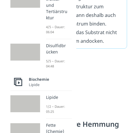
und
eine ähnliche Struktur zum
Tertiärstru
Substrat und kann deshalb auch
ktur
am aktiven Zentrum binden.
4/5 – Dauer:
Dadurch kann das Substrat nicht
06:04
mehr am Enzym andocken.
Disulfidbr
ücken
5/5 – Dauer:
04:48
Biochemie
Lipide
Lipide
1/2 – Dauer:
05:25
Kompetitive Hemmung
Fette
Prinzip
(Chemie)