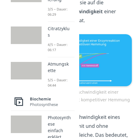
welchen Einfluss sie auf die
3/5 – Dauer:
Reaktionsgeschwindigkeit
einer
06:29
Enzymreaktion hat.
Citratzyklu
s
4/5 – Dauer:
06:17
Atmungsk
ette
5/5 – Dauer:
04:44
Reaktionsgeschwindigkeit einer
Biochemie
Enzymreaktion mit kompetitiver Hemmung
Photosynthese
Die Maximalgeschwindigkeit eines
Photosynth
ese
Enzyms
v
ist mit und ohne
max
einfach
Hemmstoff die gleiche. Das bedeutet,
erklärt