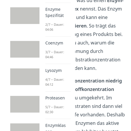
Substrat besetzt, was du einen
Enzym-
Substrat-Komplex
nennst. Das Enzym
Enzyme
Spezifität
ist dann aktiviert und kann eine
2/7 – Dauer:
Reaktion
katalysieren
. So trägt das
04:06
Enzym zur Bildung eines Produkts bei.
Jetzt verstehst du auch, warum die
Coenzym
kompetitive Hemmung durch
3/7 – Dauer:
04:46
Erhöhung der Substratkonzentration
aufgehoben werden kann.
Lysozym
4/7 – Dauer:
Ist die
Substratkonzentration niedrig
04:12
und
die Hemmstoffkonzentration
hoch,
ist es genau umgekehrt. Im
Proteasen
Vergleich zu Substraten sind dann viel
5/7 – Dauer:
02:30
mehr Hemmstoffe vorhanden. Deshalb
ist bei mehreren Enzymen das aktive
Enzymklas