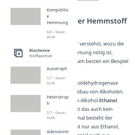
Kompetitiv
e
Kompetitiver Hemmstoff
Hemmung
Beispiel
6/6 – Dauer:
04:34
Damit du leichter verstehst, wozu die
Biochemie
kompetitive Hemmung nötig ist,
Stoffwechsel
schauen wir uns am besten ein Beispiel
Autotroph
dazu an.
1/7 – Dauer:
Das Enzym Alkoholdehydrogenase
02:59
katalysiert den Abbau von Alkoholen.
Heterotrop
Solange der Trink-Alkohol
Ethanol
h
abgebaut wird, ist das auch kein
2/7 – Dauer:
Problem. Manchmal besteht der
03:00
Alkohol aber nicht nur aus Ethanol,
Adenosintr