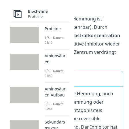
kein Produkt.
Biochemie
Proteine
Die kompetitive Hemmung ist
reversibel
(=umkehrbar). Durch
Proteine
Erhöhung der Substratkonzentration
1/5 – Dauer:
05:19
kann der kompetitive Inhibitor wieder
aus dem aktiven Zentrum verdrängt
Aminosäur
werden.
en
2/5 – Dauer:
05:40
Definition
Aminosäur
Die kompetitive Hemmung, auch
en Aufbau
isosterische Hemmung oder
3/5 – Dauer:
05:44
kompetitiver Antagonismus
genannt, ist eine reversible
Sekundärs
Enzymhemmung. Der Inhibitor hat
truktur