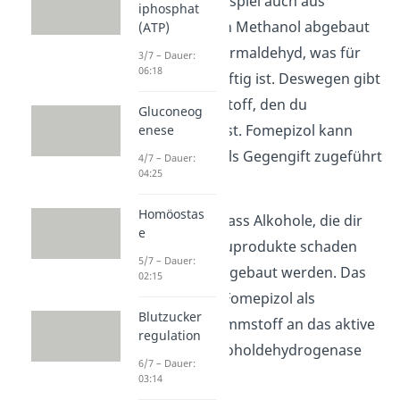
sondern zum Beispiel auch aus
iphosphat
Methanol
. Wenn Methanol abgebaut
(ATP)
wird, entsteht Formaldehyd, was für
3/7 – Dauer:
06:18
deinen Körper giftig ist. Deswegen gibt
es einen Hemmstoff, den du
Gluconeog
Fomepizol
nennst. Fomepizol kann
enese
deinem Körper als Gegengift zugeführt
4/7 – Dauer:
04:25
werden.
Homöostas
Es sorgt dafür, dass Alkohole, die dir
e
durch ihre Abbauprodukte schaden
5/7 – Dauer:
würden, nicht abgebaut werden. Das
02:15
passiert, indem Fomepizol als
Blutzucker
kompetitiver Hemmstoff an das aktive
regulation
Zentrum der Alkoholdehydrogenase
6/7 – Dauer:
bindet.
03:14