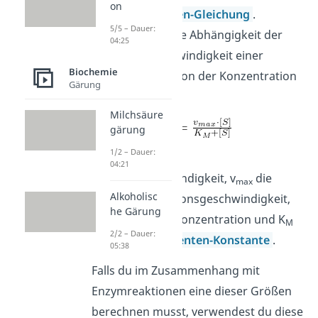
on
Michaelis-Menten-Gleichung
.
5/5 – Dauer:
Sie beschreibt die Abhängigkeit der
04:25
Reaktionsgeschwindigkeit einer
Biochemie
Enzymreaktion von der Konzentration
Gärung
des Substrats.
Milchsäure
gärung
1/2 – Dauer:
Dabei ist v
die
0
04:21
Anfangsgeschwindigkeit, v
die
max
Alkoholisc
maximale Reaktionsgeschwindigkeit,
he Gärung
[S] die Substratkonzentration und K
M
2/2 – Dauer:
die
Michaelis-Menten-Konstante
.
05:38
Falls du im Zusammenhang mit
Enzymreaktionen eine dieser Größen
berechnen musst, verwendest du diese