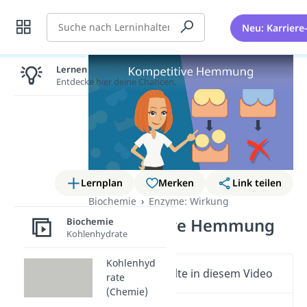
Suche
Neu: Karriere
Lernen lohnt sich!
Entdecke hier deine Chancen.
Lernplan
Merken
Link teilen
Biochemie
Enzyme: Wirkung
Kompetitive Hemmung
Biochemie
Kohlenhydrate
Kohlenhyd
Wichtige Inhalte in diesem Video
rate
(Chemie)