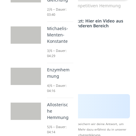
Prinzip der kompetitiven Hemmung
2/6 – Dauer:
03:40
Studyflix vernetzt: Hier ein Video aus
einem anderen Bereich
Michaelis-
Menten-
Konstante
3/6 – Dauer:
04:29
Enzymhem
mung
4/6 – Dauer:
04:16
Allosterisc
he
Hemmung
Nach Beantwortung speichern wir deine Antwort, um
5/6 – Dauer:
Studyflix zu verbessern. Mehr dazu erfährst du in unserer
04:14
Datenschutzerklärung
.