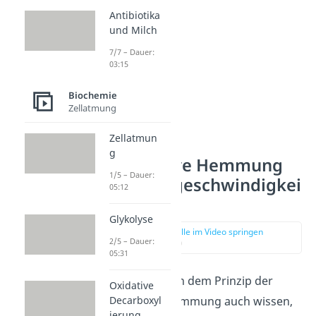
Antibiotika
und Milch
7/7 – Dauer:
03:15
Biochemie
Zellatmung
Zellatmun
g
Kompetitive Hemmung
1/5 – Dauer:
Reaktionsgeschwindigkei
05:12
t
Glykolyse
zur Stelle im Video springen
2/5 – Dauer:
(02:57)
05:31
Du solltest neben dem Prinzip der
Oxidative
Decarboxyl
kompetitiven Hemmung auch wissen,
ierung