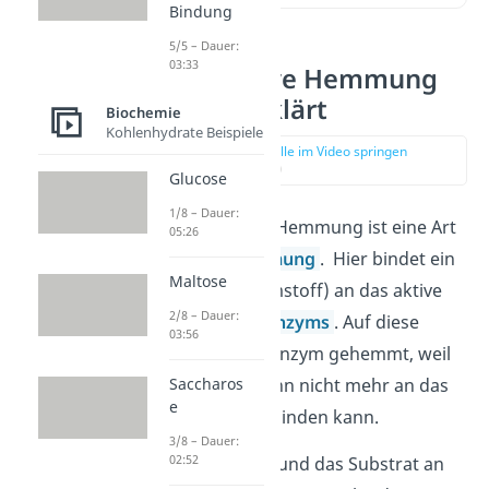
Bindung
5/5 – Dauer:
03:33
Kompetitive Hemmung
einfach erklärt
Biochemie
Kohlenhydrate Beispiele
zur Stelle im Video springen
(00:11)
Glucose
1/8 – Dauer:
Die kompetitive Hemmung ist eine Art
05:26
der
Enzymhemmung
. Hier bindet ein
Maltose
Inhibitor
(Hemmstoff) an das aktive
2/8 – Dauer:
Zentrum eines
Enzyms
. Auf diese
03:56
Weise wird das Enzym gehemmt, weil
Saccharos
das
Substrat
dann nicht mehr an das
e
aktive Zentrum binden kann.
3/8 – Dauer:
02:52
Da der Inhibitor und das Substrat an