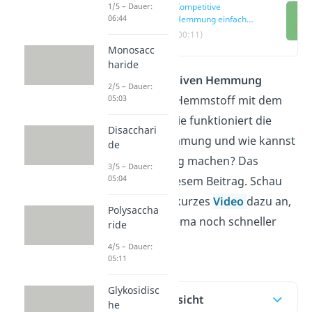
1/5 – Dauer:
Kompetitive
06:44
Hemmung einfach
erklärt
(00:11)
Monosacc
haride
Bei der
kompetitiven Hemmung
2/5 – Dauer:
05:03
konkurriert der Hemmstoff mit dem
Substrat. Aber wie funktioniert die
Disacchari
kompetitive Hemmung und wie kannst
de
du sie rückgängig machen? Das
3/5 – Dauer:
05:04
erfährst du in diesem Beitrag. Schau
dir gerne unser kurzes
Video
dazu an,
Polysaccha
wenn du das Thema noch schneller
ride
verstehen willst!
4/5 – Dauer:
05:11
Glykosidisc
Inhaltsübersicht
he