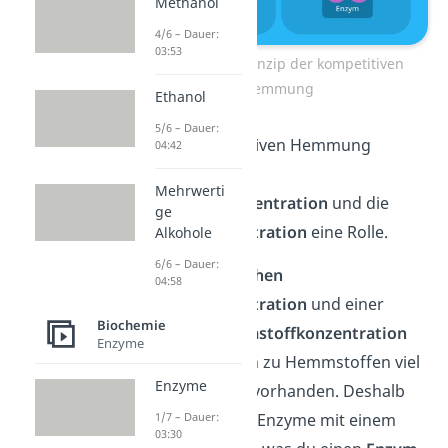
Methanol
4/6 – Dauer:
03:53
Allgemeines Prinzip der kompetitiven
Hemmung
Ethanol
5/6 – Dauer:
Bei der kompetitiven Hemmung
04:42
spielen auch die
Mehrwerti
Hemmstoffkonzentration
und die
ge
Substratkonzentration
eine Rolle.
Alkohole
6/6 – Dauer:
Im Falle einer
hohen
04:58
Substratkonzentration
und einer
Biochemie
niedrigen Hemmstoffkonzentration
Enzyme
sind im Vergleich zu Hemmstoffen viel
Enzyme
mehr Substrate vorhanden. Deshalb
sind die meisten Enzyme mit einem
1/7 – Dauer:
03:30