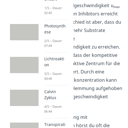
dass die Maximalgeschwindigkeit
v
max
1/5 – Dauer:
trotz kompetitiven Inhibitors erreicht
02:45
wird. Der Unterschied ist aber, dass du
Photosynth
mit Hemmstoff mehr Substrate
ese
benötigst, um die
2/5 – Dauer:
07:49
Maximalgeschwindigkeit zu erreichen.
Das liegt daran, dass der kompetitive
Lichtreakti
Hemmstoff das aktive Zentrum für die
on
Substrate blockiert. Durch eine
3/5 – Dauer:
04:40
erhöhte Substratkonzentration kann
die kompetitive Hemmung aufgehoben
Calvin
und die Maximalgeschwindigkeit
Zyklus
erreicht werden.
4/5 – Dauer:
06:44
Im Zusammenhang mit
Transpirati
Enzymreaktionen hörst du oft die