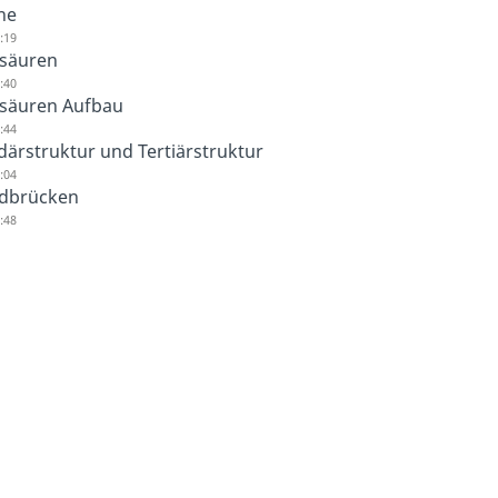
ne
:19
säuren
:40
säuren Aufbau
:44
ärstruktur und Tertiärstruktur
:04
idbrücken
:48