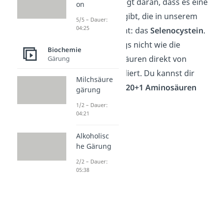
sprechen. Das liegt daran, dass es eine
on
21. Aminosäure gibt, die in unserem
5/5 – Dauer:
04:25
Körper vorkommt: das
Selenocystein
.
Sie wird allerdings nicht wie die
Biochemie
anderen Aminosäuren direkt von
Gärung
unserer DNA codiert. Du kannst dir
Milchsäure
deswegen auch
20+1 Aminosäuren
gärung
merken.
1/2 – Dauer:
04:21
Alkoholisc
he Gärung
2/2 – Dauer:
05:38