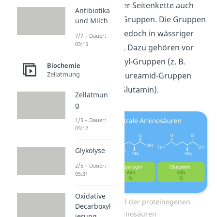
besitzen in der Seitenkette auch
Antibiotika
funktionelle Gruppen. Die Gruppen
und Milch
dissoziieren jedoch in wässriger
7/7 – Dauer:
03:15
Lösung nicht. Dazu gehören vor
allem Hydroxyl-Gruppen (z. B.
Biochemie
Zellatmung
Serin) und Säureamid-Gruppen
(Asparagin, Glutamin).
Zellatmun
g
1/5 – Dauer:
05:12
Glykolyse
2/5 – Dauer:
05:31
Oxidative
Strukturformel der proteinogenen
Decarboxyl
Aminosäuren
ierung