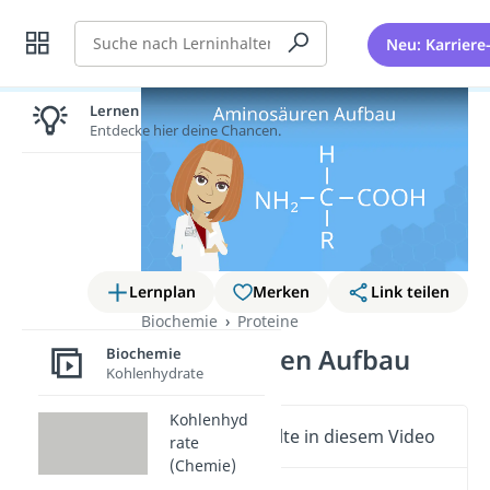
Suche
Neu: Karriere
Lernen lohnt sich!
Entdecke hier deine Chancen.
Lernplan
Merken
Link teilen
Biochemie
Proteine
Aminosäuren Aufbau
Biochemie
Kohlenhydrate
Kohlenhyd
Wichtige Inhalte in diesem Video
rate
(Chemie)