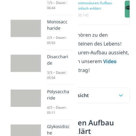
1/5 – Dauer:
Aminosäuren Aufbau
06:44
einfach erklärt
(00:14)
Monosacc
haride
Aminosäuren gehören zu den
2/5 – Dauer:
05:03
wichtigsten Bausteinen des Lebens!
Wie der Aminosäuren-Aufbau aussieht,
Disacchari
erklären wir dir in
unserem
Video
de
und un
serem Beitrag!
3/5 – Dauer:
05:04
Polysaccha
Inhaltsübersicht
ride
4/5 – Dauer:
05:11
Aminosäuren Aufbau
Glykosidisc
einfach erklärt
he