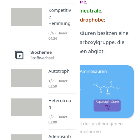
Einteilungen:
saure
,
basische,
polare
neutrale,
Kompetitiv
e
und
unpolare hydrophobe
:
Hemmung
Saure
Aminosäuren besitzen eine
6/6 – Dauer:
04:34
zusätzliche Carboxylgruppe, die
gerne Protonen abgibt.
Biochemie
Stoffwechsel
Autotroph
1/7 – Dauer:
02:59
Heterotrop
h
2/7 – Dauer:
03:00
Strukturformel der proteinogenen
Aminosäuren
Adenosintr