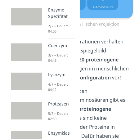
Enzyme
Spezifität
Aminosäuren Fischer-Projektion
2/7 – Dauer:
04:06
D- und L-Konfigurationen verhalten
Coenzym
sich wie Bild und Spiegelbild
3/7 – Dauer:
zueinander. Alle
20 proteinogene
04:46
Aminosäuren
liegen im menschlichen
Lysozym
Körper in der
L-Konfiguration
vor!
4/7 – Dauer:
04:12
Hinweis:
Neben den
proteinogenen Aminosäuren gibt es
Proteasen
auch viele
nicht proteinogene
5/7 – Dauer:
Aminosäuren
. Sie sind keine
02:30
Grundbausteine der Proteine in
Enzymklas
unserem Körper. Dafür haben sie