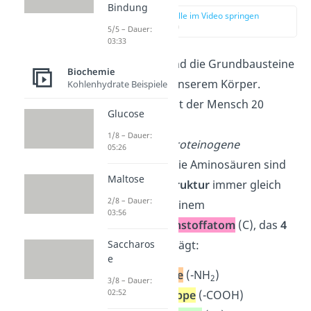
Bindung
zur Stelle im Video springen
(00:14)
5/5 – Dauer:
03:33
Aminosäuren
sind die Grundbausteine
Biochemie
der Proteine in unserem Körper.
Kohlenhydrate Beispiele
Insgesamt besitzt der Mensch 20
Glucose
proteinbildende
1/8 – Dauer:
Aminosäuren (
proteinogene
05:26
Aminosäuren
). Die Aminosäuren sind
Maltose
in ihrer
Grundstruktur
immer gleich
2/8 – Dauer:
aufgebaut: aus einem
03:56
zentralen
Kohlenstoffatom
(C), das
4
Saccharos
Substituenten
trägt:
e
Aminogruppe
(-NH
)
2
3/8 – Dauer:
02:52
Carboxylgruppe
(-COOH)