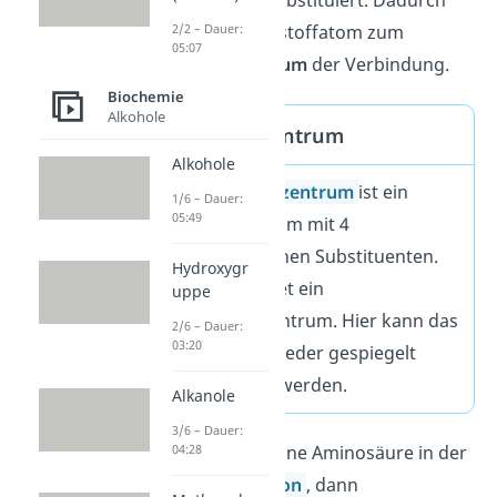
asymmetrisch substituiert. Dadurch
wird das Kohlenstoffatom zum
2/2 – Dauer:
05:07
Chiralitätszentrum
der Verbindung.
Biochemie
Alkohole
Chiralitätszentrum
Alkohole
Ein
Chiralitätszentrum
ist ein
1/6 – Dauer:
05:49
Kohlenstoffatom mit 4
unterschiedlichen Substituenten.
Hydroxygr
Das Atom bildet ein
uppe
Asymmetriezentrum. Hier kann das
2/6 – Dauer:
03:20
Molekül also
weder gespiegelt
noch gedreht werden.
Alkanole
3/6 – Dauer:
Betrachtest du eine Aminosäure in der
04:28
Fischer-Projektion
, dann