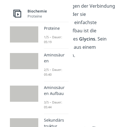
Reaktionsvermögen der Verbindung
Biochemie
beeinflussen, in der sie
Proteine
vorkommen. Der einfachste
Proteine
Aminosäuren-Aufbau ist die
1/5 – Dauer:
Strukturformel des
Glycins
. Sein
05:19
Rest
besteht nur aus einem
Wasserstoffatom.
Aminosäur
en
2/5 – Dauer:
05:40
Aminosäur
en Aufbau
3/5 – Dauer:
05:44
Sekundärs
truktur