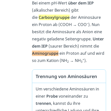
Bei einem pH-Wert
über dem IEP
(alkalischer Bereich) gibt
die
Carboxylgruppe
der Aminosäure
–
ein Proton ab (COOH → COO
). Nun
besitzt die Aminosäure als Anion eine
negativ geladene Seitengruppe.
Unter
dem IEP
(saurer Bereich) nimmt die
Aminogruppe
ein Proton auf und wird
+
so zum Kation (NH
→ NH
).
2
3
Trennung von Aminosäuren
Um verschiedene Aminosäuren in
einer
Probe
voneinander zu
trennen
, kannst du ihre
unterschiedliche Ladung und ihre