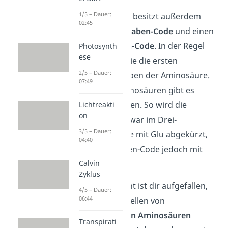
1/5 – Dauer:
Jede Aminosäure besitzt außerdem
02:45
einen
Ein-Buchstaben-Code
und einen
Drei-Buchstaben-Code
. In der Regel
Photosynth
ese
sind die Codes wie die ersten
2/5 – Dauer:
Anfangsbuchstaben der Aminosäure.
07:49
Bei wenigen Aminosäuren gibt es
jedoch Ausnahmen. So wird die
Lichtreakti
on
Glutaminsäure zwar im Drei-
3/5 – Dauer:
Buchstaben-Code mit Glu abgekürzt,
04:40
im Ein-Buchstaben-Code jedoch mit
einem E.
Calvin
Zyklus
Hinweis:
Vielleicht ist dir aufgefallen,
4/5 – Dauer:
06:44
dass manche Quellen von
21 proteinogenen Aminosäuren
Transpirati