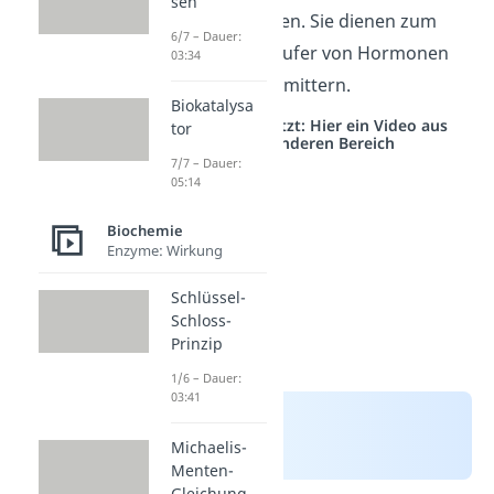
sen
andere Funktionen. Sie dienen zum
6/7 – Dauer:
Beispiel als Vorläufer von Hormonen
03:34
oder Neurotransmittern.
Biokatalysa
Studyflix vernetzt: Hier ein Video aus
tor
einem anderen Bereich
7/7 – Dauer:
05:14
Biochemie
Enzyme: Wirkung
Schlüssel-
Schloss-
Prinzip
1/6 – Dauer:
03:41
Michaelis-
Menten-
Gleichung