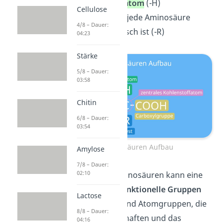
Wasserstoffatom
(-H)
Cellulose
Rest
, der für jede Aminosäure
4/8 – Dauer:
charakteristisch ist (-R)
04:23
Stärke
5/8 – Dauer:
03:58
Chitin
6/8 – Dauer:
03:54
Aminosäuren Aufbau
Amylose
7/8 – Dauer:
02:10
Der
Rest
der Aminosäuren kann eine
oder mehrere
funktionelle Gruppen
Lactose
enthalten. Das sind Atomgruppen, die
8/8 – Dauer:
die Stoffeigenschaften und das
04:16