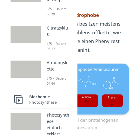
3/5 – Dauer:
Unpolare
hydrophobe
06:29
Aminosäuren besitzen meistens
Citratzyklu
eine lange Kohlenstoffkette, wie
s
beispielsweise einen Phenylrest
4/5 – Dauer:
06:17
(z.B. Phenylalanin).
Atmungsk
ette
5/5 – Dauer:
04:44
Biochemie
Photosynthese
Photosynth
Strukturformel der proteinogenen
ese
Aminosäuren
einfach
erklärt