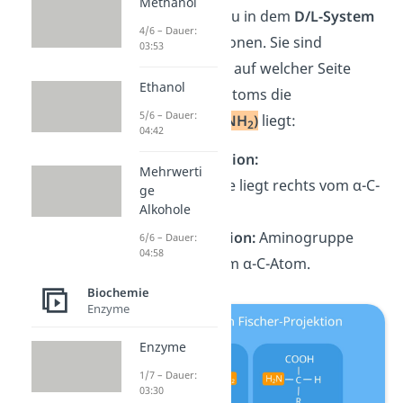
Methanol
unterscheidest du in dem
D/L-System
4/6 – Dauer:
zwei Konfigurationen. Sie sind
03:53
abhängig davon, auf welcher Seite
Ethanol
des Kohlenstoffatoms die
5/6 – Dauer:
Aminogruppe (-NH
)
liegt:
2
04:42
D-Konfiguration:
Mehrwerti
Aminogruppe liegt rechts vom α-C-
ge
Alkohole
Atom.
L-Konfiguration:
Aminogruppe
6/6 – Dauer:
04:58
liegt links vom α-C-Atom.
Biochemie
Enzyme
Enzyme
1/7 – Dauer:
03:30