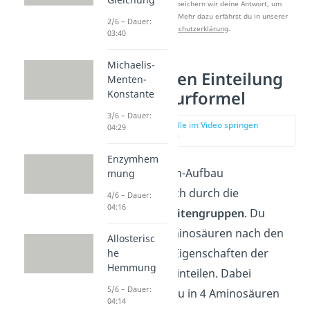
Nach Beantwortung speichern wir deine Antwort, um
Studyflix zu verbessern. Mehr dazu erfährst du in unserer
2/6 – Dauer:
Datenschutzerklärung
.
03:40
Michaelis-
Aminosäuren Einteilung
Menten-
und Strukturformel
Konstante
3/6 – Dauer:
zur Stelle im Video springen
04:29
(02:36)
Enzymhem
Der Aminosäuren-Aufbau
mung
unterscheidet sich durch die
4/6 – Dauer:
04:16
funktionellen Seitengruppen
. Du
kannst die 20 Aminosäuren nach den
Allosterisc
Strukturen und Eigenschaften der
he
Hemmung
Seitengruppen einteilen. Dabei
5/6 – Dauer:
unterscheidest du in 4 Aminosäuren
04:14