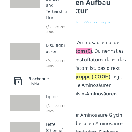
Aminosäuren Aufbau
und
Grundstruktur
Tertiärstru
ktur
zur Stelle im Video springen
(01:10)
4/5 – Dauer:
06:04
Das Zentrum der Aminosäuren bildet
Disulfidbr
ein
Kohlenstoffatom (C)
. Du nennst es
ücken
auch das
α-Kohlenstoffatom
, da es das
5/5 – Dauer:
04:48
erste Kohlenstoffatom ist, das direkt
an der
Carboxylgruppe (-COOH)
liegt.
Biochemie
Lipide
Du bezeichnest die Aminosäuren
deswegen auch als
α-Aminosäuren
Lipide
nennen.
1/2 – Dauer:
05:25
Mit Ausnahme der Aminosäure Glycin
ist das α-C-Atom bei allen Aminosäure
Fette
(Chemie)