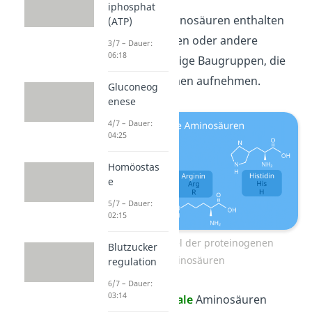
iphosphat
Basische
Aminosäuren enthalten
(ATP)
Aminogruppen oder andere
3/7 – Dauer:
06:18
stickstoffhaltige Baugruppen, die
gerne Protonen aufnehmen.
Gluconeog
enese
4/7 – Dauer:
04:25
Homöostas
e
5/7 – Dauer:
02:15
Strukturformel der proteinogenen
Blutzucker
Aminosäuren
regulation
6/7 – Dauer:
03:14
Polare neutrale
Aminosäuren