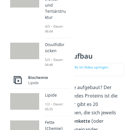
und
Tertiärstru
ktur
4/5 – Dauer:
06:04
Disulfidbr
ücken
Proteine Aufbau
5/5 – Dauer:
04:48
zur Stelle im Video springen
(01:19)
Biochemie
Lipide
Wie sind Proteine aufgebaut? Der
Lipide
Grundbaustein jedes Proteins ist die
Aminosäure. Hier gibt es 20
1/2 – Dauer:
05:25
verschiedene Typen, die sich jeweils
nur in einer
Seitenkette
(oder
Fette
(Chemie)
Restgruppe R) voneinander