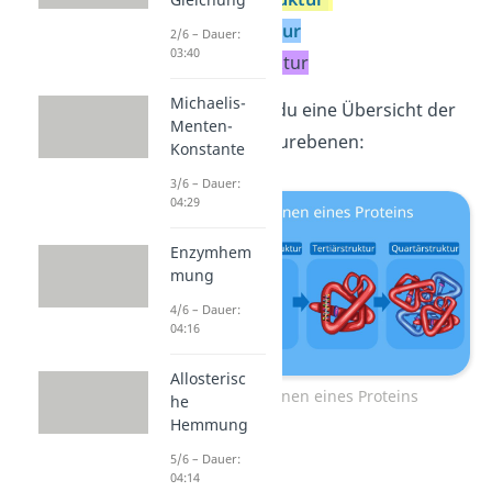
Tertiärstruktur
2/6 – Dauer:
03:40
Quartärstruktur
Michaelis-
Hier bekommst du eine Übersicht der
Menten-
einzelnen Strukturebenen:
Konstante
3/6 – Dauer:
04:29
Enzymhem
mung
4/6 – Dauer:
04:16
Allosterisc
Strukturebenen eines Proteins
he
Hemmung
5/6 – Dauer:
04:14