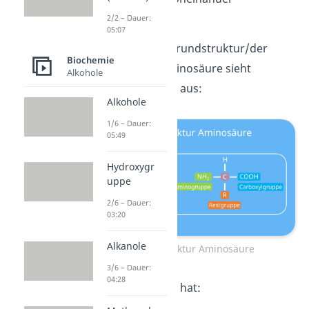
unterscheiden.
2/2 – Dauer:
05:07
Die chemische Grundstruktur/der
Biochemie
Aufbau einer Aminosäure sieht
Alkohole
folgendermaßen aus:
Alkohole
1/6 – Dauer:
05:49
Hydroxygr
uppe
2/6 – Dauer:
03:20
Alkanole
Grundstruktur Aminosäure
3/6 – Dauer:
04:28
Jede Aminosäure hat: