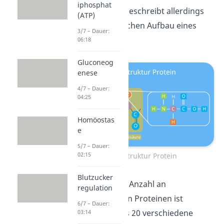
iphosphat
Primärstruktur beschreibt allerdings
(ATP)
nicht den räumlichen Aufbau eines
3/7 – Dauer:
Proteins.
06:18
Gluconeog
enese
4/7 – Dauer:
04:25
Homöostas
e
5/7 – Dauer:
02:15
Primärstruktur Protein
Blutzucker
Die theoretische Anzahl an
regulation
unterschiedlichen Proteinen ist
6/7 – Dauer:
gigantisch: Da es 20 verschiedene
03:14