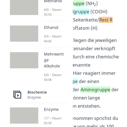
Methanol
eine
Aminogruppe
(NH
)
2
4/6 – Dauer:
eine
Carboxylgruppe
(COOH)
03:53
eine variable Seitenkette/
Rest R
Ethanol
ein Wasserstoffatom (H)
5/6 – Dauer:
In einem Protein liegen die jeweiligen
04:42
Aminosäuren miteinander verknüpft
Mehrwerti
vor — und zwar durch eine chemische
ge
Bindung, die sogenannte
Alkohole
Peptidbindung
. Hier reagiert immer
6/6 – Dauer:
04:58
die
Carboxygruppe
der einen
Aminosäure mit der
Aminogruppe
der
Biochemie
anderen. Dabei können lange
Enzyme
Aminosäureketten entstehen.
Enzyme
Merke:
Genau genommen sprichst du
1/7 – Dauer:
03:30
erst ab einer Kette von mehr als 100