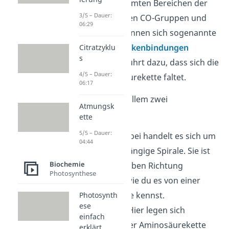
Zwischen bestimmten Bereichen der
3/5 – Dauer:
Aminosäuren (den CO-Gruppen und
06:29
NH-Gruppen) können sich sogenannte
Wasserstoffbrückenbindungen
Citratzyklu
s
ausbilden. Das führt dazu, dass sich die
4/5 – Dauer:
lineare Aminosäurekette faltet.
06:17
Hier gibt es vor allem zwei
Atmungsk
Möglichkeiten:
ette
5/5 – Dauer:
α-Helix
: Hierbei handelt es sich um
04:44
eine rechtsgängige Spirale. Sie ist
Biochemie
also in derselben Richtung
Photosynthese
gewunden, wie du es von einer
Holzschraube kennst.
Photosynth
ese
β-Faltblatt
: Hier legen sich
einfach
Abschnitte der Aminosäurekette
erklärt