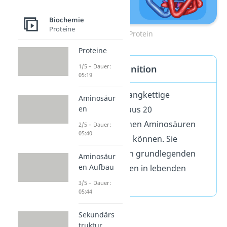
Biochemie
Proteine
Protein
Proteine
1/5 – Dauer:
Proteine Definition
05:19
Proteine sind langkettige
Aminosäur
Polymere, die aus 20
en
unterschiedlichen Aminosäuren
2/5 – Dauer:
05:40
aufgebaut sein können. Sie
gehören zu den grundlegenden
Aminosäur
en Aufbau
Makromolekülen in lebenden
Organismen.
3/5 – Dauer:
05:44
Sekundärs
truktur