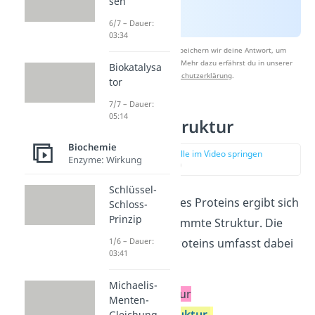
sen
6/7 – Dauer:
03:34
Nach Beantwortung speichern wir deine Antwort, um
Studyflix zu verbessern. Mehr dazu erfährst du in unserer
Biokatalysa
Datenschutzerklärung
.
tor
7/7 – Dauer:
05:14
Proteine Struktur
Biochemie
zur Stelle im Video springen
Enzyme: Wirkung
(02:00)
Schlüssel-
Je nach Aufbau des Proteins ergibt sich
Schloss-
Prinzip
immer eine bestimmte Struktur. Die
Struktur eines Proteins umfasst dabei
1/6 – Dauer:
03:41
vier Ebenen:
Michaelis-
Primärstruktur
Menten-
Sekundärstruktur
Gleichung