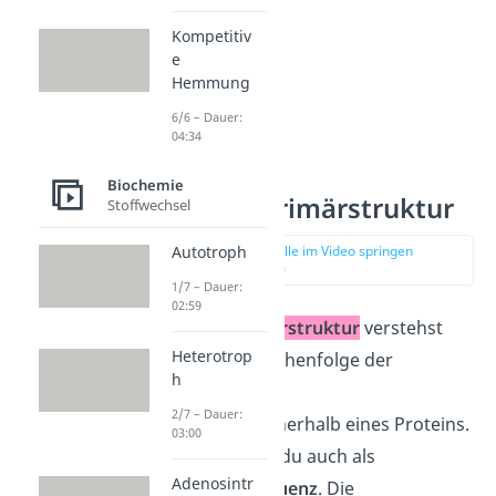
Kompetitiv
e
Hemmung
6/6 – Dauer:
04:34
Biochemie
Proteine Primärstruktur
Stoffwechsel
zur Stelle im Video springen
Autotroph
(02:25)
1/7 – Dauer:
02:59
Unter der
Primärstruktur
verstehst
Heterotrop
du die exakte Reihenfolge der
h
jeweiligen
2/7 – Dauer:
Aminosäuren innerhalb eines Proteins.
03:00
Die bezeichnest du auch als
Adenosintr
Aminosäuresequenz
. Die