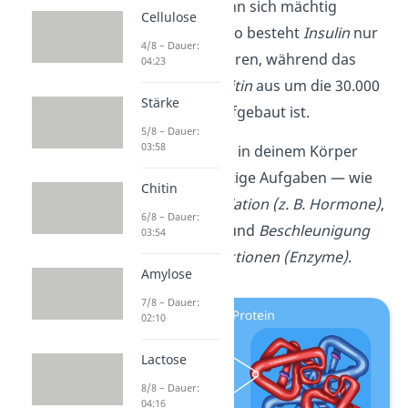
Deren Größe kann sich mächtig
Cellulose
unterscheiden: So besteht
Insulin
nur
4/8 – Dauer:
aus 51 Aminosäuren, während das
04:23
Muskelprotein
Titin
aus um die 30.000
Stärke
Aminosäuren aufgebaut ist.
5/8 – Dauer:
03:58
Proteine erfüllen in deinem Körper
viele lebenswichtige Aufgaben — wie
Chitin
Transport
,
Regulation (z. B. Hormone)
,
6/8 – Dauer:
Gerüstfunktion
und
Beschleunigung
03:54
chemischer Reaktionen (Enzyme)
.
Amylose
7/8 – Dauer:
02:10
Lactose
8/8 – Dauer:
04:16