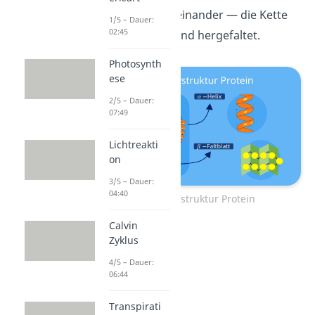
längs nebeneinander — die Kette
1/5 – Dauer:
02:45
ist also hin- und hergefaltet.
Photosynth
ese
2/5 – Dauer:
07:49
Lichtreakti
on
3/5 – Dauer:
04:40
Sekundärstruktur Protein
Calvin
Zyklus
4/5 – Dauer:
06:44
Transpirati