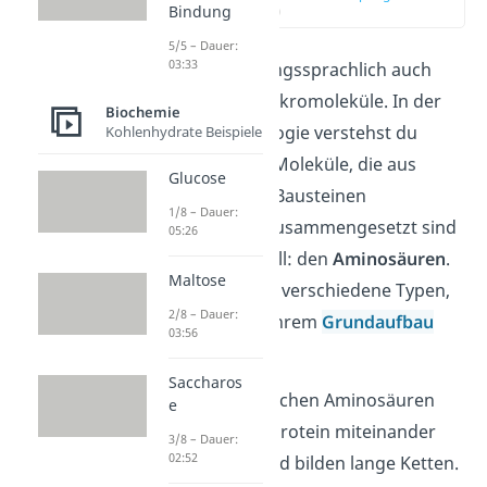
Bindung
(00:15)
5/5 – Dauer:
03:33
Proteine
(umgangssprachlich auch
Eiweiße) sind Makromoleküle. In der
Biochemie
Chemie und Biologie verstehst du
Kohlenhydrate Beispiele
darunter große Moleküle, die aus
Glucose
vielen kleineren Bausteinen
1/8 – Dauer:
(
Monomeren
) zusammengesetzt sind
05:26
— in unserem Fall: den
Aminosäuren
.
Maltose
Davon gibt es 20 verschiedene Typen,
2/8 – Dauer:
die sich aber in ihrem
Grundaufbau
03:56
ähneln.
Saccharos
Die unterschiedlichen Aminosäuren
e
liegen in einem Protein miteinander
3/8 – Dauer:
02:52
verknüpft vor und bilden lange Ketten.