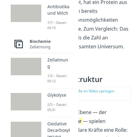
Aminosäuren gibt, hat ein Protein aus
Antibiotika
150 Aminosäuren bereits
und Milch
150
20
Kombinationsmöglichkeiten
7/7 – Dauer:
seiner Monomere. Zum Vergleich: Das
03:15
sind weit mehr als die Zahl an
Biochemie
Elektronen im gesamten Universum.
Zellatmung
Zellatmun
g
Proteine
1/5 – Dauer:
Sekundärstruktur
05:12
zur Stelle im Video springen
Glykolyse
(02:36)
2/5 – Dauer:
05:31
In der nächsten Ebene — der
Sekundärstruktur
— spielen
Oxidative
zwischenmolekulare Kräfte eine Rolle:
Decarboxyl
ierung