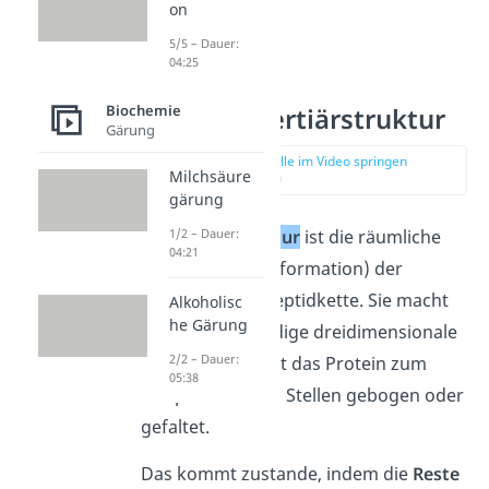
on
5/5 – Dauer:
04:25
Biochemie
Proteine Tertiärstruktur
Gärung
zur Stelle im Video springen
Milchsäure
(03:20)
gärung
Die
Tertiärstruktur
ist die räumliche
1/2 – Dauer:
04:21
Anordnung (Konformation) der
gesamten Polypeptidkette. Sie macht
Alkoholisc
he Gärung
also die vollständige dreidimensionale
2/2 – Dauer:
Gestalt aus. So ist das Protein zum
05:38
Beispiel an vielen Stellen gebogen oder
gefaltet.
Das kommt zustande, indem die
Reste