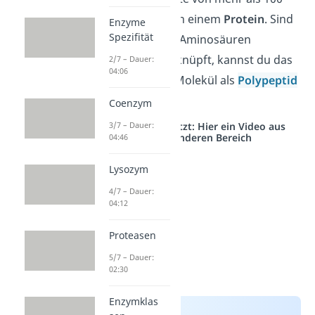
Aminosäuren von einem
Protein
. Sind
Enzyme
Spezifität
zehn oder mehr Aminosäuren
miteinander verknüpft, kannst du das
2/7 – Dauer:
04:06
entsprechende Molekül als
Polypeptid
bezeichnen.
Coenzym
Studyflix vernetzt: Hier ein Video aus
3/7 – Dauer:
einem anderen Bereich
04:46
Lysozym
4/7 – Dauer:
04:12
Proteasen
5/7 – Dauer:
02:30
Enzymklas