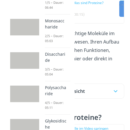
1/5 – Dauer:
Was sind Proteine?
06:44
(00:15)
Monosacc
haride
Proteine sind wichtige Moleküle im
2/5 – Dauer:
05:03
Körper von Lebewesen. Ihren Aufbau
und ihre zahlreichen Funktionen,
Disacchari
erklären wir dir hier oder direkt in
de
unserem Video!
3/5 – Dauer:
05:04
Polysaccha
Inhaltsübersicht
ride
4/5 – Dauer:
05:11
Was sind Proteine?
Glykosidisc
he
zur Stelle im Video springen