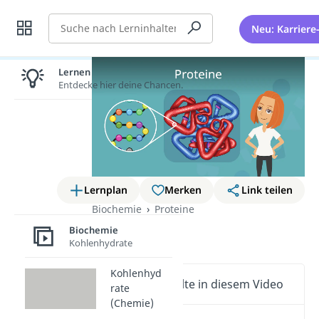
Suche
Neu: Karriere
Lernen lohnt sich!
Entdecke hier deine Chancen.
Lernplan
Merken
Link teilen
Biochemie
Proteine
Proteine
Biochemie
Kohlenhydrate
Kohlenhyd
Wichtige Inhalte in diesem Video
rate
(Chemie)