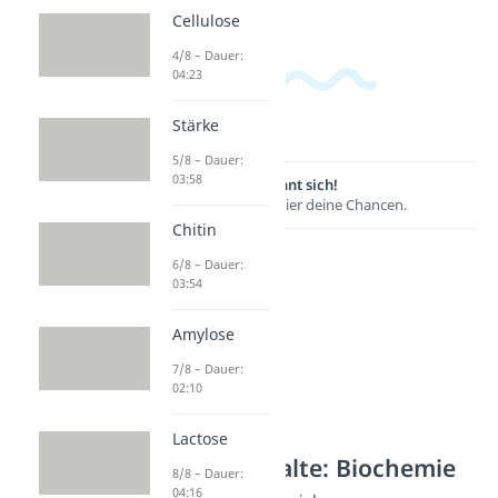
Cellulose
4/8 – Dauer:
04:23
Stärke
5/8 – Dauer:
03:58
Lernen lohnt sich!
Entdecke hier deine Chancen.
Chitin
6/8 – Dauer:
03:54
Amylose
7/8 – Dauer:
02:10
Lactose
Weitere Inhalte: Biochemie
8/8 – Dauer:
04:16