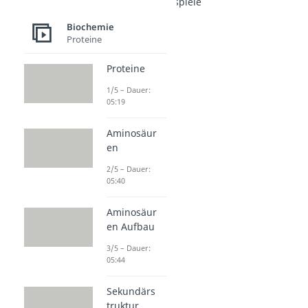
Kohlenhydrate Beispiele
Glucose
Biochemie
Dauer: 05:26
Proteine
Maltose
Dauer: 03:56
Proteine
Saccharose
Dauer: 02:52
1/5 – Dauer:
Cellulose
05:19
Dauer: 04:23
Stärke
Aminosäur
Dauer: 03:58
en
Chitin
2/5 – Dauer:
Dauer: 03:54
05:40
Amylose
Dauer: 02:10
Aminosäur
Lactose
en Aufbau
Dauer: 04:16
3/5 – Dauer:
05:44
Sekundärs
truktur