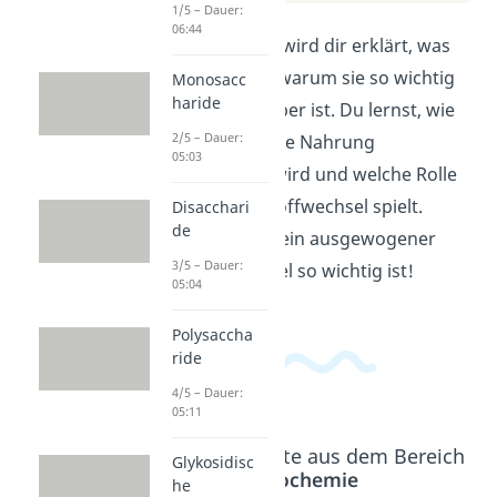
1/5 – Dauer:
06:44
In diesem Video wird dir erklärt, was
Glucose ist und warum sie so wichtig
Monosacc
haride
für unseren Körper ist. Du lernst, wie
2/5 – Dauer:
Glucose durch die Nahrung
05:03
aufgenommen wird und welche Rolle
sie im Energiestoffwechsel spielt.
Disacchari
de
Erfahre, warum ein ausgewogener
3/5 – Dauer:
Blutzuckerspiegel so wichtig ist!
05:04
Polysaccha
ride
4/5 – Dauer:
05:11
Beliebte Inhalte aus dem Bereich
Glykosidisc
Biochemie
he