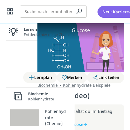
Suche
Neu: Karriere
Lernen lohnt sich!
Entdecke hier deine Chancen.
Lernplan
Merken
Link teilen
Biochemie
Kohlenhydrate Beispiele
Glucose (Video)
Biochemie
Kohlenhydrate
Weitere Infos erhältst du im Beitrag
Kohlenhyd
rate
zum Video
(Chemie)
zum Beitrag: Glucose