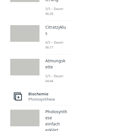
3/5 – Dauer:
06:29
Citratzyklu
s
4/5 – Dauer:
06:17
Atmungsk
ette
5/5 – Dauer:
04:44
Biochemie
Photosynthese
Photosynth
ese
einfach
erklärt