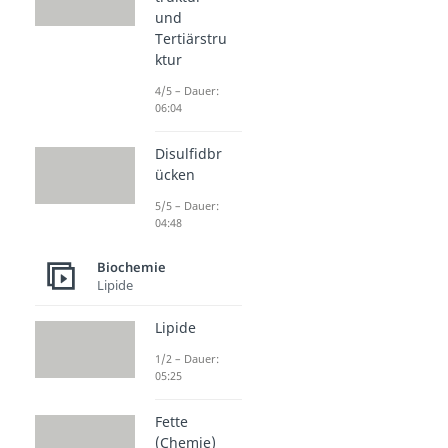
und
Tertiärstru
ktur
4/5 – Dauer:
06:04
Disulfidbr
ücken
5/5 – Dauer:
04:48
Biochemie
Lipide
Lipide
1/2 – Dauer:
05:25
Fette
(Chemie)