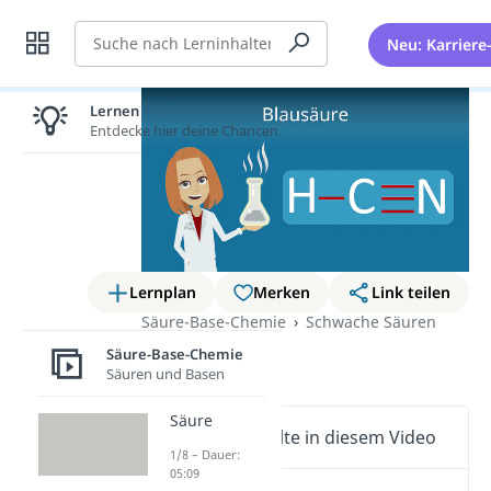
Suche
Neu: Karriere
Lernen lohnt sich!
Entdecke hier deine Chancen.
Lernplan
Merken
Link teilen
Säure-Base-Chemie
Schwache Säuren
Blausäure
Säure-Base-Chemie
Säuren und Basen
Säure
Wichtige Inhalte in diesem Video
1/8 – Dauer:
05:09