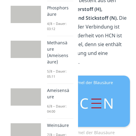
Cyanwasserstoff besteht aus den
Phosphors
Elementen
Wasserstoff (H),
äure
Kohlenstoff (C) und Stickstoff (N).
Die
4/8 – Dauer:
Summenformel der Verbindung ist
03:12
HCN.
Eine Besonderheit von HCN ist
Methansä
die Strukturformel, denn sie enthält
ure
eine Einfachbindung und eine
(Ameisens
Dreifachbindung.
äure)
5/8 – Dauer:
05:11
Ameisensä
ure
6/8 – Dauer:
04:00
Weinsäure
Strukturformel der Blausäure
7/8 – Dauer: