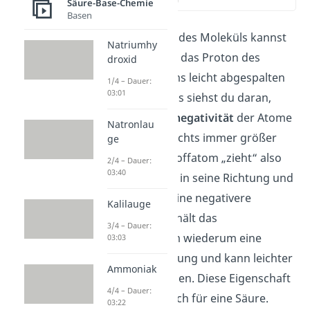
(02:20)
Säure-Base-Chemie
Basen
Aus dem Aufbau des Moleküls kannst
Natriumhy
du ableiten, dass das Proton des
droxid
Wasserstoffatoms leicht abgespalten
1/4 – Dauer:
03:01
werden kann. Das siehst du daran,
dass die
Elektronegativität
der Atome
Natronlau
von links nach rechts immer größer
ge
wird. Das Stickstoffatom „zieht“ also
2/4 – Dauer:
03:40
Elektronenpaare in seine Richtung und
erhält dadurch eine negativere
Kalilauge
Teilladung. So erhält das
3/4 – Dauer:
Wasserstoffatom wiederum eine
03:03
positivere Teilladung und kann leichter
Ammoniak
abgegeben werden. Diese Eigenschaft
4/4 – Dauer:
ist charakteristisch für eine Säure.
03:22