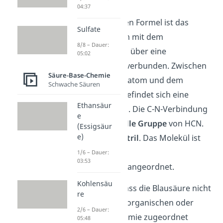
04:37
In der chemischen Formel ist das
Sulfate
Wasserstoffatom mit dem
8/8 – Dauer:
Kohlenstoffatom über eine
05:02
Einfachbindung verbunden. Zwischen
Säure-Base-Chemie
dem Kohlenstoffatom und dem
Schwache Säuren
Stickstoffatom befindet sich eine
Ethansäur
Dreifachbindung. Die C-N-Verbindung
e
ist die
funktionelle Gruppe
von HCN.
(Essigsäur
e)
Du nennst
sie
Nitril
. Das Molekül ist
linear
, also ohne
1/6 – Dauer:
03:53
Verzweigungen, angeordnet.
Kohlensäu
Besonders ist, dass die Blausäure nicht
re
eindeutig der anorganischen oder
2/6 – Dauer:
organischen Chemie zugeordnet
05:48