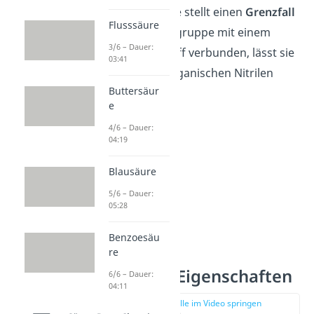
werden kann. Sie stellt einen
Grenzfall
Flusssäure
dar. Ist die Nitrilgruppe mit einem
3/6 – Dauer:
organischen Stoff verbunden, lässt sie
03:41
sich aber den organischen Nitrilen
Buttersäur
zuordnen.
e
4/6 – Dauer:
04:19
Blausäure
5/6 – Dauer:
05:28
Benzoesäu
re
Blausäure Eigenschaften
6/6 – Dauer:
04:11
zur Stelle im Video springen