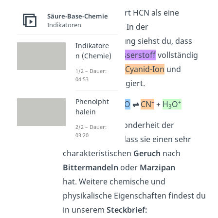
In
Wasser
reagiert HCN als eine
Säure-Base-Chemie
Indikatoren
schwache Säure. In der
Reaktionsgleichung siehst du, dass
Indikatore
sich der
Cyanwasserstoff
vollständig
n (Chemie)
auflöst und zum
Cyanid-Ion
und
1/2 – Dauer:
04:53
Oxonium-Ion
reagiert.
Phenolpht
–
+
HCN
+
H
O
⇌
CN
+
H
O
2
3
halein
Eine weitere Besonderheit der
2/2 – Dauer:
03:20
Verbindung ist, dass sie einen sehr
charakteristischen
Geruch
nach
Bittermandeln
oder
Marzipan
hat. Weitere chemische und
physikalische Eigenschaften findest du
in unserem
Steckbrief: