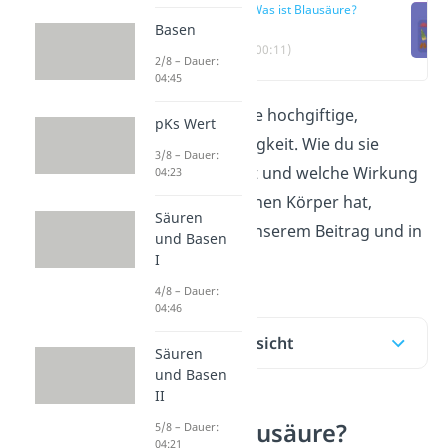
Was ist Blausäure?
Basen
(00:11)
2/8 – Dauer:
04:45
Blausäure ist eine hochgiftige,
pKs Wert
chemische Flüssigkeit. Wie du sie
3/8 – Dauer:
erkennen kannst und welche Wirkung
04:23
sie im menschlichen Körper hat,
Säuren
erklären wir in unserem Beitrag
und in
und Basen
unserem
Video
!
I
4/8 – Dauer:
04:46
Inhaltsübersicht
Säuren
und Basen
II
Was ist Blausäure?
5/8 – Dauer:
04:21