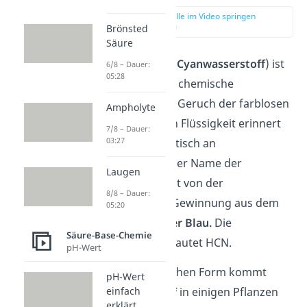
zur Stelle im Video springen
(00:11)
Brönsted
Säure
Blausäure
(auch
Cyanwasserstoff
) ist
6/8 – Dauer:
05:28
eine hochgiftige, chemische
Verbindung. Der Geruch der farblosen
Ampholyte
bis hellgelblichen Flüssigkeit erinnert
7/8 – Dauer:
03:27
ganz charakteristisch an
Bittermandeln. Der Name der
Laugen
Blausäure kommt von der
8/8 – Dauer:
ursprünglichen Gewinnung aus dem
05:20
Farbstoff
Berliner Blau.
Die
Säure-Base-Chemie
Summenformel lautet HCN.
pH-Wert
In seiner natürlichen Form kommt
pH-Wert
Cyanwasserstoff
in einigen Pflanzen
einfach
erklärt