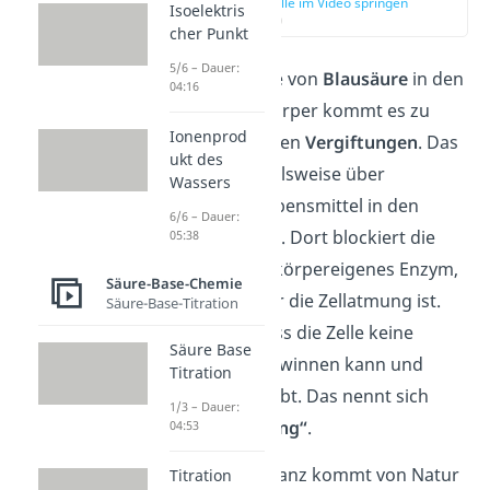
zur Stelle im Video springen
Isoelektris
(00:50)
cher Punkt
5/6 – Dauer:
Durch Aufnahme von
Blausäure
in den
04:16
menschlichen Körper kommt es zu
Ionenprod
lebensgefährlichen
Vergiftungen
. Das
ukt des
Gift kann beispielsweise über
Wassers
verschiedene Lebensmittel in den
6/6 – Dauer:
Körper gelangen. Dort blockiert die
05:38
Verbindung ein körpereigenes Enzym,
Säure-Base-Chemie
das essenziell für die Zellatmung ist.
Säure-Base-Titration
Daraus folgt, dass die Zelle keine
Säure Base
Energie mehr gewinnen kann und
Titration
schließlich abstirbt. Das nennt sich
1/3 – Dauer:
„innere Erstickung“
.
04:53
Die giftige Substanz kommt von Natur
Titration