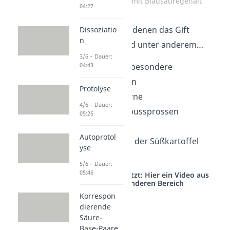
Lebensmittel mit Blausäuregehalt
04:27
Lebensmittel
, in denen das Gift
Dissoziatio
n
enthalten ist, sind unter anderem…
3/6 – Dauer:
04:43
Mandeln, insbesondere
Bittermandeln
Protolyse
Aprikosenkerne
4/6 – Dauer:
unreife Bambussprossen
05:26
Leinsamen
Autoprotol
Einige Sorten der Süßkartoffel
yse
Maniok
5/6 – Dauer:
05:46
Studyflix vernetzt: Hier ein Video aus
einem anderen Bereich
Korrespon
dierende
Säure-
Base-Paare