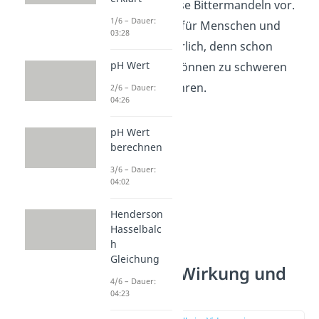
wie beispielsweise Bittermandeln vor.
1/6 – Dauer:
Die Substanz ist für Menschen und
03:28
Tiere sehr gefährlich, denn schon
pH Wert
kleine Mengen können zu schweren
Vergiftungen führen.
2/6 – Dauer:
04:26
pH Wert
berechnen
3/6 – Dauer:
04:02
Henderson
Hasselbalc
h
Gleichung
Blausäure Wirkung und
4/6 – Dauer:
Gift
04:23