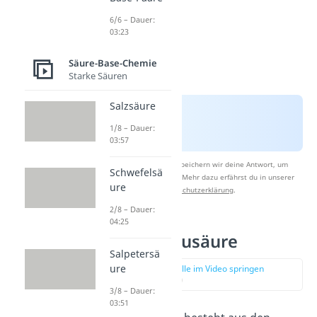
6/6 – Dauer:
03:23
Säure-Base-Chemie
Starke Säuren
Salzsäure
1/8 – Dauer:
03:57
Nach Beantwortung speichern wir deine Antwort, um
Schwefelsä
Studyflix zu verbessern. Mehr dazu erfährst du in unserer
ure
Datenschutzerklärung
.
2/8 – Dauer:
04:25
Aufbau Blausäure
Salpetersä
ure
zur Stelle im Video springen
(02:46)
3/8 – Dauer:
03:51