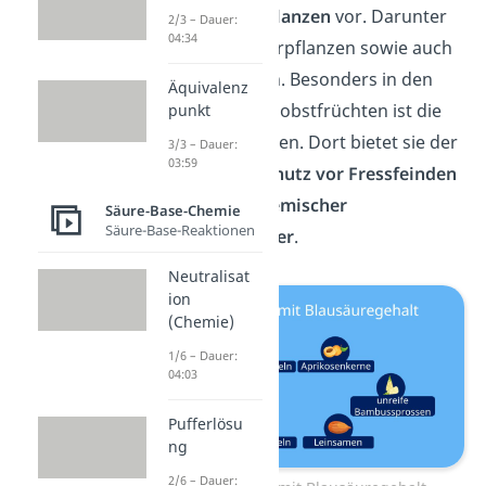
aus in einigen
Pflanzen
vor. Darunter
2/3 – Dauer:
04:34
zählen einige Zierpflanzen sowie auch
essbare Pflanzen. Besonders in den
Äquivalenz
Kernen von Steinobstfrüchten ist die
punkt
Substanz enthalten. Dort bietet sie der
3/3 – Dauer:
03:59
Pflanze einen
Schutz vor Fressfeinden
und dient als
chemischer
Säure-Base-Chemie
Säure-Base-Reaktionen
Keimungshemmer
.
Neutralisat
ion
(Chemie)
1/6 – Dauer:
04:03
Pufferlösu
ng
2/6 – Dauer: