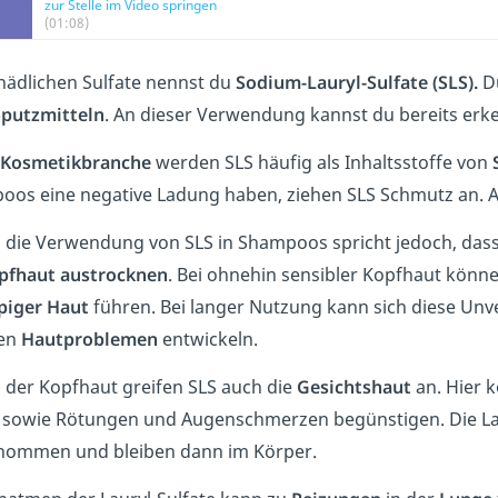
zur Stelle im Video springen
(01:08)
hädlichen Sulfate nennst du
Sodium-Lauryl-Sulfate (SLS).
D
putzmitteln
. An dieser Verwendung kannst du bereits erke
Kosmetikbranche
werden SLS häufig als Inhaltsstoffe von
oos eine negative Ladung haben, ziehen SLS Schmutz an. 
die Verwendung von SLS in Shampoos spricht jedoch, dass 
pfhaut austrocknen
. Bei ohnehin sensibler Kopfhaut könn
piger Haut
führen. Bei langer Nutzung kann sich diese Unve
en
Hautproblemen
entwickeln.
der Kopfhaut greifen SLS auch die
Gesichtshaut
an. Hier 
 sowie Rötungen und Augenschmerzen begünstigen. Die Lau
nommen und bleiben dann im Körper.