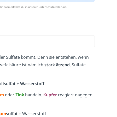
hr dazu erfährst du in unserer
Datenschutzerklärung
.
 der Sulfate kommt. Denn sie entstehen, wenn
hwefelsäure ist nämlich
stark ätzend
. Sulfate
llsulfat + Wasserstoff
um
oder
Zink
handeln.
Kupfer
reagiert dagegen
ium
sulfat
+ Wasserstoff