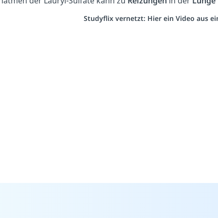
natmen der Lauryl-Sulfate kann zu
Reizungen
in der
Lunge
Studyflix vernetzt: Hier ein Video aus 