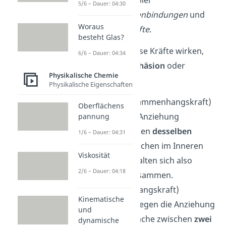
gehören zum Beispiel
5/6 – Dauer: 04:30
Wasserstoffbrückenbindungen
und
Woraus
Van-der-Waals-Kräfte
.
besteht Glas?
Je nachdem
wo
diese Kräfte wirken,
6/6 – Dauer: 04:34
sprichst du von
Kohäsion
oder
Physikalische Chemie
Adhäsion
.
Physikalische Eigenschaften
Kohäsion
(Zusammenhangskraft)
Oberflächens
beschreibt die Anziehung
pannung
zwischen Teilchen
desselben
1/6 – Dauer: 04:31
Stoffes
. Die Teilchen im Inneren
Viskosität
eines Stoffes halten sich also
2/6 – Dauer: 04:18
gegenseitig zusammen.
Adhäsion
(Anhangskraft)
Kinematische
beschreibt dagegen die Anziehung
und
an der Grenzfläche zwischen
zwei
dynamische