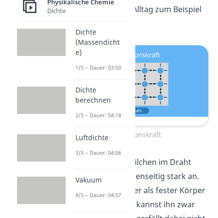
Physikalische Chemie
Kraft siehst du im Alltag zum Beispiel
Dichte
bei:
Dichte
(Massendicht
e)
1/5 – Dauer: 03:50
Dichte
berechnen
2/5 – Dauer: 04:18
Kohäsionskraft
Luftdichte
3/5 – Dauer: 04:06
Draht
— Die Teilchen im Draht
ziehen sich gegenseitig stark an.
Vakuum
Deshalb bleibt er als fester Körper
4/5 – Dauer: 04:57
zusammen. Du kannst ihn zwar