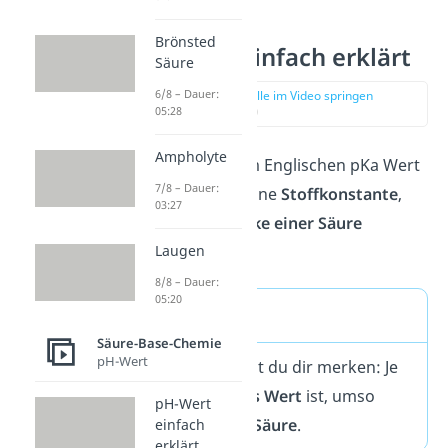
Brönsted
pKs Wert einfach erklärt
Säure
6/8 – Dauer:
zur Stelle im Video springen
(00:16)
05:28
Ampholyte
Der
pKs Wert
(im Englischen pKa Wert
7/8 – Dauer:
für a = acid) ist eine
Stoffkonstante
,
03:27
welcher die
Stärke einer Säure
beschreibt.
Laugen
8/8 – Dauer:
05:20
Merke
Säure-Base-Chemie
pH-Wert
Generell kannst du dir merken: Je
kleiner
der
pKs Wert
ist, umso
pH-Wert
stärker
ist die
Säure
.
einfach
erklärt