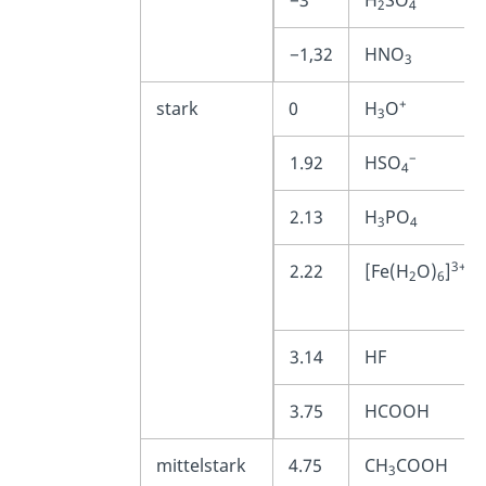
2
4
−1,32
HNO
3
+
stark
0
H
O
3
−
1.92
HSO
4
2.13
H
PO
3
4
3+
2.22
[Fe(H
O)
]
2
6
3.14
HF
3.75
HCOOH
mittelstark
4.75
CH
COOH
3