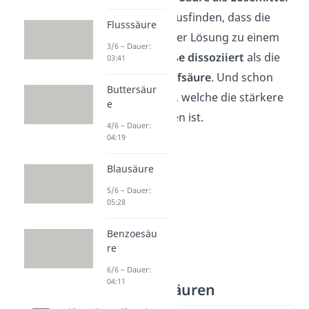
nutzen und herausfinden, dass die
Flusssäure
Salzsäure
in dieser Lösung zu einem
3/6 – Dauer:
geringerem
Maße
dissoziiert
als die
03:41
Bromwasserstoffsäure
. Und schon
Buttersäur
hast du bemerkt, welche die stärkere
e
der beiden Säuren ist.
4/6 – Dauer:
04:19
Blausäure
5/6 – Dauer:
05:28
Benzoesäu
re
6/6 – Dauer:
04:11
Schwache Säuren