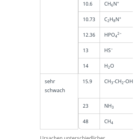
+
10.6
CH
N
6
+
10.73
C
H
N
2
8
2−
12.36
HPO
4
−
13
HS
14
H
O
2
sehr
15.9
CH
-CH
-OH
3
2
schwach
23
NH
3
48
CH
4
Ursachen unterschiedlicher