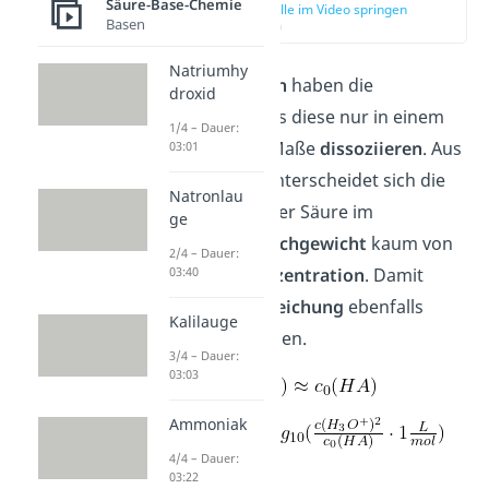
Säure-Base-Chemie
zur Stelle im Video springen
Basen
(02:19)
Natriumhy
Schwache
Säuren
haben die
droxid
Eigenschaft
, dass diese nur in einem
1/4 – Dauer:
sehr
geringem
Maße
dissoziieren
. Aus
03:01
diesem Grund unterscheidet sich die
Natronlau
Konzentration
der Säure im
ge
chemischen
Gleichgewicht
kaum von
2/4 – Dauer:
03:40
der
Anfangskonzentration
. Damit
kannst du die
Gleichung
ebenfalls
Kalilauge
etwas vereinfachen.
3/4 – Dauer:
03:03
Ammoniak
4/4 – Dauer:
03:22