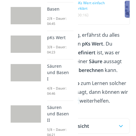
pKs Wert einfach
erklärt
Basen
(00:16)
2/8 – Dauer:
04:45
In diesem Beitrag, erfährst du alles
pKs Wert
wichtige über den
pKs Wert
. Du
3/8 – Dauer:
erlernst, wie er
definiert
ist, was er
04:23
über die
Stärke
einer
Säure
aussagt
Säuren
und wie man ihn
berechnen
kann.
und Basen
I
Falls dir ein
Video
zum Lernen solcher
4/8 – Dauer:
Themen eher zusagt, dann können wir
04:46
dir ebenfalls
hier
weiterhelfen.
Säuren
und Basen
II
Inhaltsübersicht
5/8 – Dauer:
04:21