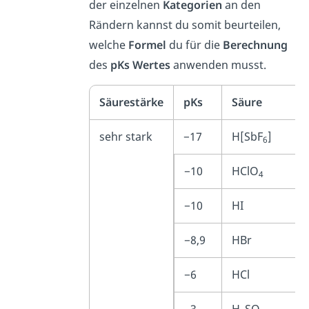
der einzelnen
Kategorien
an den
Rändern kannst du somit beurteilen,
welche
Formel
du für die
Berechnung
des
pKs
Wertes
anwenden musst.
Säurestärke
pKs
Säure
sehr stark
−17
H[SbF
]
6
−10
HClO
4
−10
HI
−8,9
HBr
−6
HCl
−3
H
SO