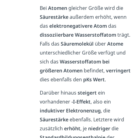
Bei
Atomen
gleicher Größe wird die
Säurestärke
außerdem erhöht, wenn
das
elektronegativere
Atom
das
dissoziierbare
Wasserstoffatom
trägt.
Falls das
Säuremolekül
über
Atome
unterschiedlicher Größe verfügt und
sich das
Wasserstoffatom
bei
größeren
Atomen
befindet,
verringert
dies ebenfalls den
pKs
Wert
.
Darüber hinaus
steigert
ein
vorhandener
-I-Effekt
, also ein
induktiver
Elektronenzug
, die
Säurestärke
ebenfalls. Letztere wird
zusätzlich
erhöht
, je
niedriger
die
Standardbildungsenthalpie
der