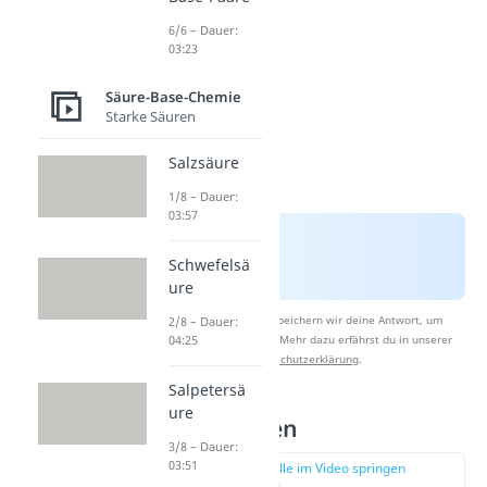
6/6 – Dauer:
03:23
Säure-Base-Chemie
Starke Säuren
Salzsäure
1/8 – Dauer:
03:57
Schwefelsä
ure
Nach Beantwortung speichern wir deine Antwort, um
2/8 – Dauer:
04:25
Studyflix zu verbessern. Mehr dazu erfährst du in unserer
Datenschutzerklärung
.
Salpetersä
ure
Starke Säuren
3/8 – Dauer:
03:51
zur Stelle im Video springen
(01:51)