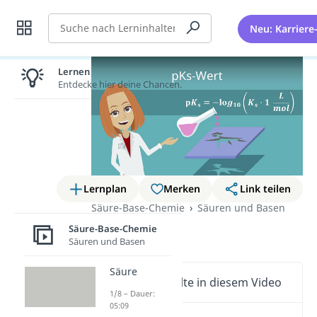
Suche
Neu: Karriere
Lernen lohnt sich!
Entdecke hier deine Chancen.
Lernplan
Merken
Link teilen
Säure-Base-Chemie
Säuren und Basen
pKs Wert
Säure-Base-Chemie
Säuren und Basen
Säure
Wichtige Inhalte in diesem Video
1/8 – Dauer:
05:09