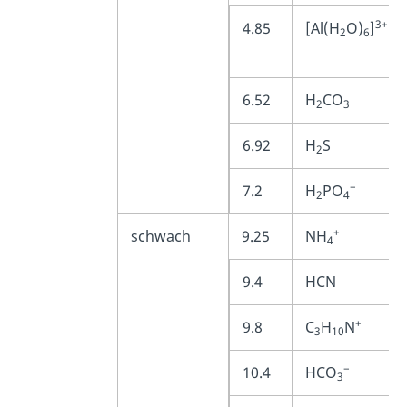
3+
4.85
[Al(H
O)
]
2
6
6.52
H
CO
2
3
6.92
H
S
2
−
7.2
H
PO
2
4
+
schwach
9.25
NH
4
9.4
HCN
+
9.8
C
H
N
3
10
−
10.4
HCO
3