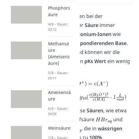
Phosphors
äure
Generell entstehen bei der
4/8 – Dauer:
Dissoziation
einer
Säure
immer
03:12
genauso viele
Oxonium-Ionen
wie
Ionen
der
korrespondierenden Base
.
Methansä
ure
Aus diesem Grund können wir die
(Ameisens
Gleichung
für den
pKs Wert
ein wenig
äure)
vereinfachen.
5/8 – Dauer:
05:11
Ameisensä
ure
6/8 – Dauer:
Nun gibt es diverse
Säuren
, wie etwa
04:00
Bromwasserstoffsäure
und
Weinsäure
Salzsäure
, die in
wässrigen
Lösungen
bereits zu
100%
7/8 – Dauer: