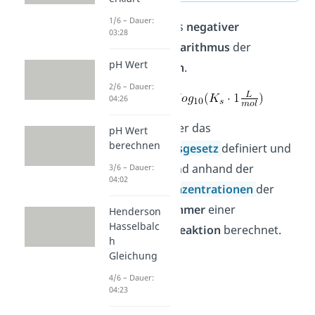
1/6 – Dauer:
Er ist definiert als
negativer
03:28
dekadischer Logarithmus
der
pH Wert
Säurekonstanten
.
2/6 – Dauer:
04:26
Letztere wird über das
pH Wert
berechnen
Massenwirkungsgesetz
definiert und
dementsprechend anhand der
3/6 – Dauer:
04:02
Stoffmengenkonzentrationen
der
Reaktionsteilnehmer
einer
Henderson
Hasselbalc
Gleichgewichtsreaktion
berechnet.
h
Gleichung
4/6 – Dauer:
04:23