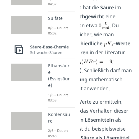
04:37
dissoziieren
. Also hat die
Säure
im
chemischen Gleichgewicht
eine
Sulfate
Konzentration
von etwa
. Du
8/8 – Dauer:
05:02
fragst dich nun sicher, wie man
dennoch
unterschiedliche
–
Werte
Säure-Base-Chemie
für derartige
Säuren
in der Literatur
Schwache Säuren
finden kann (
;
Ethansäur
). Schließlich darf man
e
(Essigsäur
die obige
Gleichung
mathematisch
e)
gesehen gar nicht anwenden.
1/6 – Dauer:
03:53
Um solche
-Werte zu ermitteln,
beobachtet man das Verhalten dieser
Kohlensäu
Säuren
in
anderen
Lösemitteln
als
re
Wasser. So kannst du beispielsweise
2/6 – Dauer:
05:48
eine
schwächere
Säure
als
Lösemittel