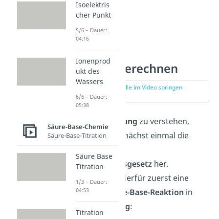
Isoelektris
cher Punkt
5/6 – Dauer:
04:16
Ionenprod
pKs Wert berechnen
ukt des
Wassers
zur Stelle im Video springen
(00:47)
6/6 – Dauer:
05:38
Um die
Berechnung
zu verstehen,
Säure-Base-Chemie
leiten wir uns zunächst einmal die
Säure-Base-Titration
Formel
über das
Säure Base
Massenwirkungsgesetz
her.
Titration
Betrachten wir hierfür zuerst eine
1/3 – Dauer:
04:53
allgemeine
Säure-Base-Reaktion
in
wässriger Lösung
:
Titration