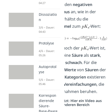
04:27
Wendest du nun den
negativen
Zehnerlogarithmus
an, wie in der
Dissoziatio
ersten Formel, erhältst du die
n
ausführliche Formel
zum
-Wert:
3/6 – Dauer:
04:43
Protolyse
Je nachdem wie hoch der
-Wert ist,
4/6 – Dauer:
klassifizierst du eine
Säure
als
stark
,
05:26
mittelstark
oder
schwach
. Für die
Autoprotol
Berechnung
der
Werte
von
Säuren
der
yse
entsprechenden
Kategorien
existieren
5/6 – Dauer:
mathematische
Vereinfachungen
, die
05:46
auf gewissen Annahmen beruhen.
Korrespon
Studyflix vernetzt: Hier ein Video aus
dierende
einem anderen Bereich
Säure-
Base-Paare