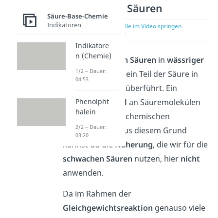
Mittelstarke Säuren
Säure-Base-Chemie
Indikatoren
zur Stelle im Video springen
(02:44)
Indikatore
n (Chemie)
Bei
mittelstarken
Säuren
in
wässriger
1/2 – Dauer:
Lösung
wird nur ein Teil der Säure in
04:53
Oxonium
–
Ionen
überführt. Ein
Phenolpht
relevanter
Anteil
an Säuremolekülen
halein
verbleibt also im chemischen
2/2 – Dauer:
Gleichgewicht. Aus diesem Grund
03:20
kannst du die
Näherung
, die wir für die
schwachen
Säuren
nutzen, hier
nicht
anwenden.
Da im Rahmen der
Gleichgewichtsreaktion
genauso viele