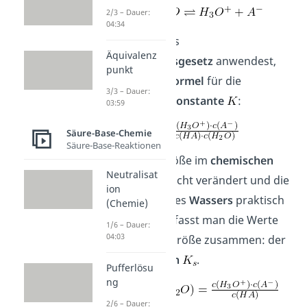
2/3 – Dauer:
04:34
Wenn du nun das
Äquivalenz
Massenwirkungsgesetz
anwendest,
punkt
erhältst du die
Formel
für die
3/3 – Dauer:
Gleichgewichtskonstante
:
03:59
Säure-Base-Chemie
Säure-Base-Reaktionen
Da sich diese Größe im
chemischen
Neutralisat
Gleichgewicht
nicht verändert und die
ion
Konzentration
des
Wassers
praktisch
(Chemie)
konstant
bleibt, fasst man die Werte
1/6 – Dauer:
04:03
zu einer neuen Größe zusammen: der
Säurekonstanten
.
Pufferlösu
ng
2/6 – Dauer: