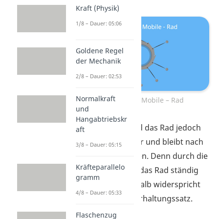
Kraft (Physik)
1/8 – Dauer: 05:06
Goldene Regel
der Mechanik
2/8 – Dauer: 02:53
Normalkraft
Perpetuum Mobile – Rad
und
Hangabtriebskr
In der Praxis wird das Rad jedoch
aft
immer langsamer und bleibt nach
3/8 – Dauer: 05:15
einiger Zeit stehen. Denn durch die
Kräfteparallelo
Reibung
verliert das Rad ständig
gramm
an Energie. Deshalb widerspricht
4/8 – Dauer: 05:33
es dem Energieerhaltungssatz.
Flaschenzug