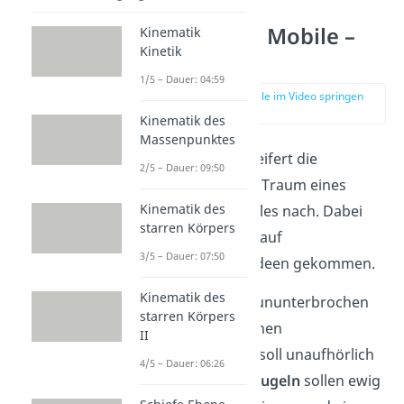
Perpetuum Mobile –
Kinematik
Kinetik
Beispiele
1/5 – Dauer: 04:59
zur Stelle im Video springen
(00:55)
Kinematik des
Massenpunktes
Schon seit jeher eifert die
2/5 – Dauer: 09:50
Menschheit dem Traum eines
Kinematik des
Perpetuum Mobiles nach. Dabei
starren Körpers
sind die Erfinder auf
3/5 – Dauer: 07:50
verschiedenste Ideen gekommen.
Kinematik des
Ein
Rad
soll sich ununterbrochen
starren Körpers
drehen, durch einen
II
Wasserkreislauf
soll unaufhörlich
4/5 – Dauer: 06:26
Wasser fließen,
Kugeln
sollen ewig