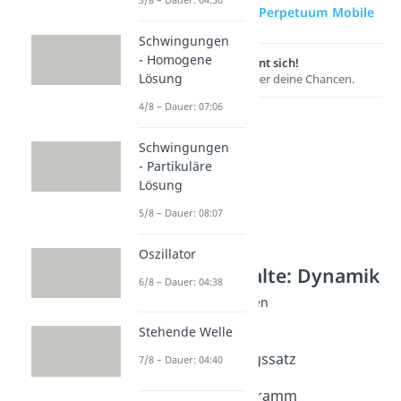
zur Videoseite: Perpetuum Mobile
Schwingungen
- Homogene
Lernen lohnt sich!
Lösung
Entdecke hier deine Chancen.
4/8 – Dauer: 07:06
Schwingungen
- Partikuläre
Lösung
5/8 – Dauer: 08:07
Oszillator
Weitere Inhalte: Dynamik
6/8 – Dauer: 04:38
Energie: Grundlagen
Was ist Energie?
Stehende Welle
Dauer: 04:45
Energieerhaltungssatz
7/8 – Dauer: 04:40
Dauer: 03:45
Energieflussdiagramm