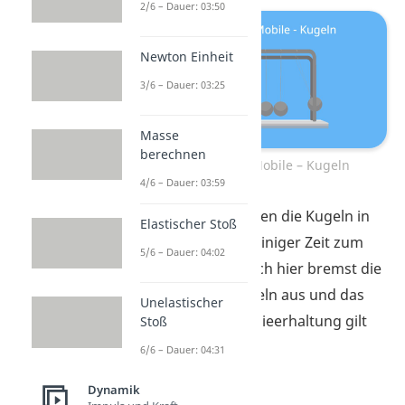
2/6 – Dauer: 03:50
Newton Einheit
3/6 – Dauer: 03:25
Masse
berechnen
Perpetuum Mobile – Kugeln
4/6 – Dauer: 03:59
Allerdings kommen die Kugeln in
Elastischer Stoß
der Praxis nach einiger Zeit zum
5/6 – Dauer: 04:02
Stehen. Denn auch hier bremst die
Reibung
die Kugeln aus und das
Unelastischer
Gesetz der Energieerhaltung gilt
Stoß
nicht mehr.
6/6 – Dauer: 04:31
Dynamik