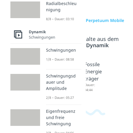
Radialbeschleu
nigung
8/8 – Dauer: 03:10
zur Videoseite: Perpetuum Mobile
Dynamik
Schwingungen
Beliebte Inhalte aus dem
Bereich
Dynamik
Schwingungen
1/8 – Dauer: 08:58
Energie
Energie
Fossile
quellen
träger
Energie
Schwingungsd
Dauer:
Dauer:
träger
auer und
05:40
04:42
Dauer:
Amplitude
04:44
2/8 – Dauer: 05:27
Eigenfrequenz
und freie
Schwingung
3/8 – Dauer: 04:56