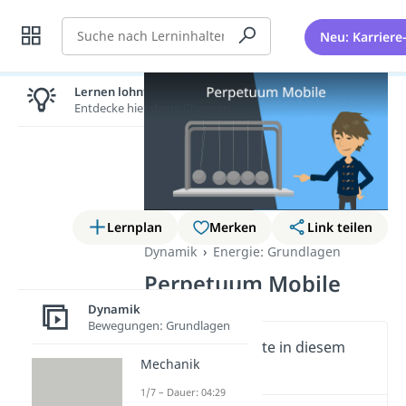
Suche
Neu: Karriere
Lernen lohnt sich!
Entdecke hier deine Chancen.
Lernplan
Merken
Link teilen
Dynamik
Energie: Grundlagen
Perpetuum Mobile
Dynamik
Bewegungen: Grundlagen
Wichtige Inhalte in diesem
Mechanik
Video
1/7 – Dauer: 04:29