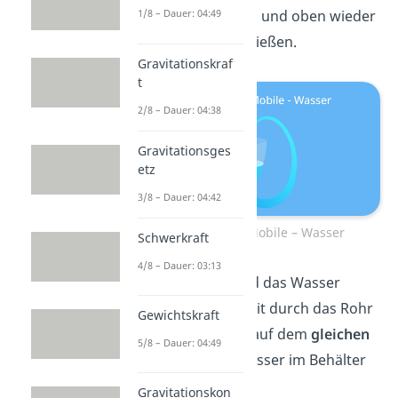
gedrückt werden und oben wieder
1/8 – Dauer: 04:49
in den Behälter fließen.
Gravitationskraf
t
2/8 – Dauer: 04:38
Gravitationsges
etz
3/8 – Dauer: 04:42
Perpetuum Mobile – Wasser
Schwerkraft
4/8 – Dauer: 03:13
In der Praxis wird das Wasser
jedoch nur so weit durch das Rohr
Gewichtskraft
gedrückt, bis es auf dem
gleichen
5/8 – Dauer: 04:49
Level
wie das Wasser im Behälter
ist.
Gravitationskon