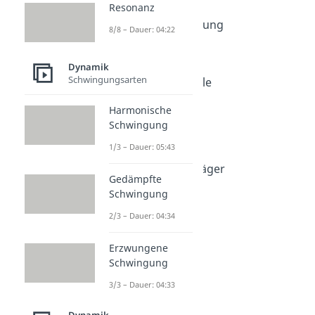
Resonanz
Dauer: 04:23
Energieumwandlung
8/8 – Dauer: 04:22
Dauer: 03:32
Wirkungsgrad
Dynamik
Dauer: 05:09
Schwingungsarten
Perpetuum Mobile
Dauer: 03:59
Harmonische
Energiequellen
Schwingung
Dauer: 05:40
Energieträger
1/3 – Dauer: 05:43
Dauer: 04:42
Fossile Energieträger
Gedämpfte
Dauer: 04:44
Schwingung
2/3 – Dauer: 04:34
Erzwungene
Schwingung
3/3 – Dauer: 04:33