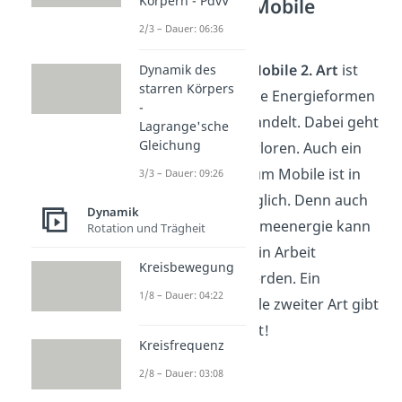
Körpern - PdvV
Perpetuum Mobile
zweiter Art
2/3 – Dauer: 06:36
Ein
Perpetuum Mobile 2. Art
ist
Dynamik des
starren Körpers
eine Maschine, die Energieformen
-
ineinander umwandelt. Dabei geht
Lagrange'sche
Gleichung
keine Energie verloren. Auch ein
solches Perpetuum Mobile ist in
3/3 – Dauer: 09:26
der Praxis unmöglich. Denn auch
Dynamik
abgegebene Wärmeenergie kann
Rotation und Trägheit
nicht vollständig in Arbeit
Kreisbewegung
umgewandelt werden. Ein
1/8 – Dauer: 04:22
Perpetuum Mobile zweiter Art gibt
es also auch nicht!
Kreisfrequenz
2/8 – Dauer: 03:08