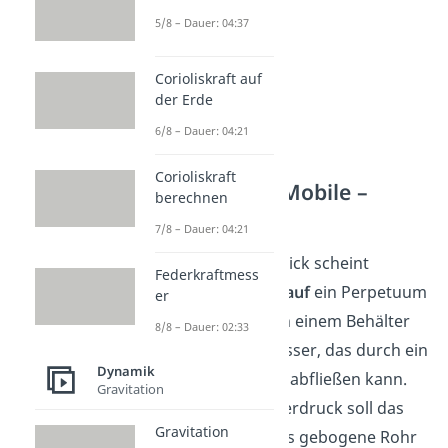
5/8 – Dauer: 04:37
Corioliskraft auf
der Erde
6/8 – Dauer: 04:21
Corioliskraft
Perpetuum Mobile –
berechnen
Wasser
7/8 – Dauer: 04:21
Auf den ersten Blick scheint
Federkraftmess
ein
Wasserkreislauf
ein Perpetuum
er
Mobile zu sein. In einem Behälter
8/8 – Dauer: 02:33
befindet sich Wasser, das durch ein
Dynamik
Rohr nach unten abfließen kann.
Gravitation
Durch den Wasserdruck soll das
Gravitation
Wasser durch das gebogene Rohr