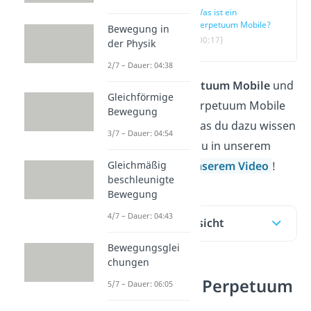
Was ist ein
Perpetuum Mobile?
Bewegung in
(00:17)
der Physik
2/7 – Dauer: 04:38
Was ist ein
Perpetuum Mobile
und
Gleichförmige
ist ein solches Perpetuum Mobile
Bewegung
möglich? Alles, was du dazu wissen
3/7 – Dauer: 04:54
musst, erfährst du in unserem
Gleichmäßig
Beitrag
und in unserem Video
!
beschleunigte
Bewegung
4/7 – Dauer: 04:43
Inhaltsübersicht
Bewegungsglei
chungen
Was ist ein Perpetuum
5/7 – Dauer: 06:05
Mobile?