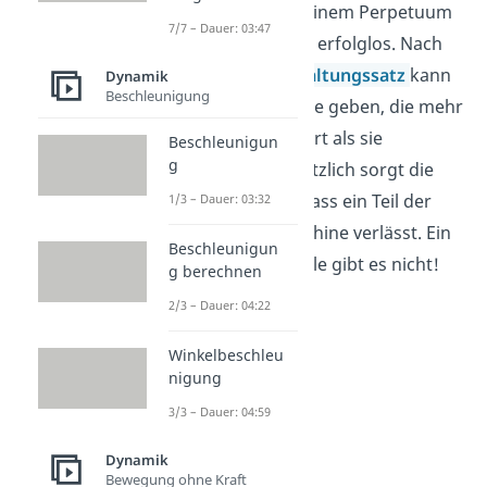
Die Suche nach einem Perpetuum
7/7 – Dauer: 03:47
Mobile ist jedoch erfolglos. Nach
dem
Energieerhaltungssatz
kann
Dynamik
Beschleunigung
es keine Maschine geben, die mehr
Energie produziert als sie
Beschleunigun
g
verbraucht. Zusätzlich sorgt die
Reibung dafür, dass ein Teil der
1/3 – Dauer: 03:32
Energie die Maschine verlässt. Ein
Beschleunigun
Perpetuum Mobile gibt es nicht!
g berechnen
2/3 – Dauer: 04:22
Winkelbeschleu
nigung
3/3 – Dauer: 04:59
Dynamik
Bewegung ohne Kraft