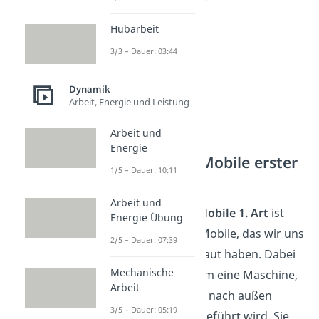
Hubarbeit
3/3 – Dauer: 03:44
Dynamik
Arbeit, Energie und Leistung
Arbeit und
Energie
Perpetuum Mobile erster
1/5 – Dauer: 10:11
Art
Arbeit und
Ein
Perpetuum Mobile 1. Art
ist
Energie Übung
das Perpetuum Mobile, das wir uns
2/5 – Dauer: 07:39
bis jetzt angeschaut haben. Dabei
Mechanische
handelt es sich um eine Maschine,
Arbeit
die mehr Energie nach außen
3/5 – Dauer: 05:19
abgibt als ihr zugeführt wird. Sie