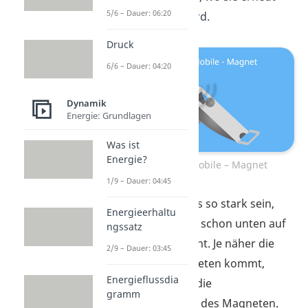
5/6 – Dauer: 06:20
hochgezogen wird.
Druck
6/6 – Dauer: 04:20
Dynamik
Energie: Grundlagen
Was ist
Energie?
Perpetuum Mobile – Magnet
1/9 – Dauer: 04:45
Der Magnet muss so stark sein,
Energieerhaltu
dass er die Kugel schon unten auf
ngssatz
der Rampe anzieht. Je näher die
2/9 – Dauer: 03:45
Kugel dem Magneten kommt,
Energieflussdia
desto größer ist die
gramm
Anziehungskraft
des Magneten.