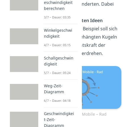
eschwindigkeit
seit vielen Jahrhunderten. Dabei
berechnen
sind sie auf die
3/7 – Dauer: 03:35
unterschiedlichsten Ideen
gekommen. Zum Beispiel soll sich
Winkelgeschwi
ndigkeit
ein Rad mit aufgehängten Kugeln
durch die Gewichtskraft der
4/7 – Dauer: 05:15
Kugeln ewig weiterdrehen.
Schallgeschwin
digkeit
5/7 – Dauer: 05:24
Weg-Zeit-
Diagramm
6/7 – Dauer: 04:18
Geschwindigkei
Perpetuum Mobile – Rad
t-Zeit-
Diagramm