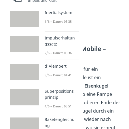
Impuls und Kraft
Inertialsystem
1/6 – Dauer: 03:35
Impulserhaltun
gssatz
Perpetuum Mobile –
2/6 – Dauer: 05:36
Magnet
d'Alembert
Eine andere Idee für ein
3/6 – Dauer: 04:41
Perpetuum Mobile ist ein
Magnet
, der eine
Eisenkugel
Superpositions
anzieht und sie so eine Rampe
prinzip
hochbewegt. Am oberen Ende der
4/6 – Dauer: 05:51
Rampe fällt die Kugel durch ein
Loch und rutscht wieder nach
Raketengleichu
ng
unten zur Rampe, wo sie erneut