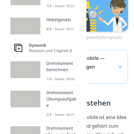
7/8 – Dauer: 05:22
Hebelgesetz
8/8 – Dauer: 03:51
Zum Video: Energieerhaltungssatz
Dynamik
Rotation und Trägheit II
Perpetuum Mobile —
Drehmoment
häufigste Fragen
berechnen
(ausklappen)
1/8 – Dauer: 04:26
Drehmoment
Übungsaufgab
Energie verstehen
e
2/8 – Dauer: 04:21
Ein Perpetuum Mobile ist eine Idee
aus der Physik und gehört zum
Drehmoment