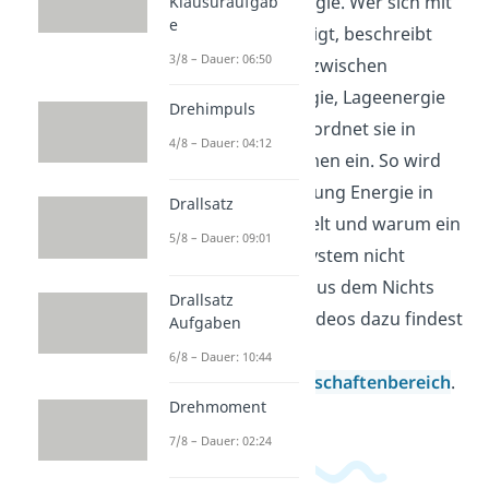
Themenfeld Energie. Wer sich mit
Klausuraufgab
e
Energie beschäftigt, beschreibt
3/8 – Dauer: 06:50
Umwandlungen zwischen
Bewegungsenergie, Lageenergie
Drehimpuls
und Wärme und ordnet sie in
4/8 – Dauer: 04:12
einfachen Systemen ein. So wird
klar, warum Reibung Energie in
Drallsatz
Wärme verwandelt und warum ein
5/8 – Dauer: 09:01
geschlossenes System nicht
einfach Energie aus dem Nichts
Drallsatz
liefert. Weitere Videos dazu findest
Aufgaben
du in unserem
6/8 – Dauer: 10:44
Ingenieurwissenschaftenbereich
.
Drehmoment
7/8 – Dauer: 02:24