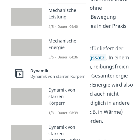
würde also ewig ohne
Mechanische
Energiezufuhr in Bewegung
Leistung
bleiben. Das gibt es in der Praxis
4/5 – Dauer: 04:40
nicht.
Mechanische
Energie
Eine Erklärung dafür liefert der
Energieerhaltungssatz
. In einem
5/5 – Dauer: 04:36
abgeschlossenen, reibungsfreien
Dynamik
System bleibt die Gesamtenergie
Dynamik von starren Körpern
immer gleich. Die Energie wird also
Dynamik von
nicht weniger und auch nicht
starren
mehr. Sie kann lediglich in andere
Körpern
Energieformen (z.B. in Wärme)
1/3 – Dauer: 08:39
umgewandelt werden.
Dynamik von
starren