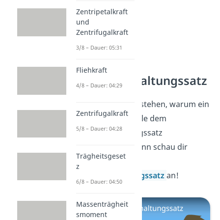
Zentripetalkraft
und
Zentrifugalkraft
3/8 – Dauer: 05:31
Fliehkraft
Energieerhaltungssatz
4/8 – Dauer: 04:29
Du möchtest verstehen, warum ein
Zentrifugalkraft
Perpetuum Mobile dem
5/8 – Dauer: 04:28
Energieerhaltungssatz
widerspricht? Dann schau dir
Trägheitsgeset
unser Video zum
z
Energieerhaltungssatz
an!
6/8 – Dauer: 04:50
Massenträgheit
smoment