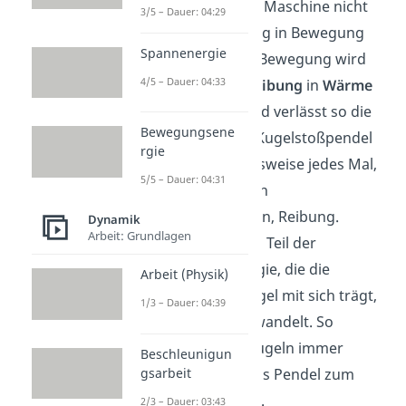
Oft kann sich die Maschine nicht
3/5 – Dauer: 04:29
einmal selbst ewig in Bewegung
Spannenergie
halten. Bei jeder Bewegung wird
4/5 – Dauer: 04:33
Energie durch
Reibung
in
Wärme
umgewandelt und verlässt so die
Bewegungsene
Maschine. Beim Kugelstoßpendel
rgie
entsteht beispielsweise jedes Mal,
5/5 – Dauer: 04:31
wenn zwei Kugeln
aneinanderstoßen, Reibung.
Dynamik
Arbeit: Grundlagen
Dadurch wird ein Teil der
Bewegungsenergie, die die
Arbeit (Physik)
schwingende Kugel mit sich trägt,
1/3 – Dauer: 04:39
in Wärme umgewandelt. So
schwingen die Kugeln immer
Beschleunigun
gsarbeit
schwächer bis das Pendel zum
Stillstand kommt.
2/3 – Dauer: 03:43