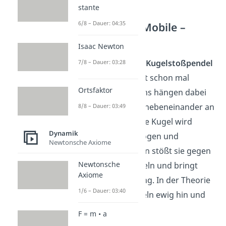
stante
6/8 – Dauer: 04:35
Perpetuum Mobile –
Kugeln
Isaac Newton
Ein sogenanntes
Kugelstoßpendel
7/8 – Dauer: 03:28
hast du bestimmt schon mal
Ortsfaktor
gesehen. Meistens hängen dabei
mehrere Kugeln nebeneinander an
8/8 – Dauer: 03:49
einem Faden. Eine Kugel wird
Dynamik
seitlich hochgezogen und
Newtonsche Axiome
losgelassen. Dann stößt sie gegen
Newtonsche
die anderen Kugeln und bringt
Axiome
diese in Bewegung. In der Theorie
1/6 – Dauer: 03:40
pendeln die Kugeln ewig hin und
her.
F = m • a