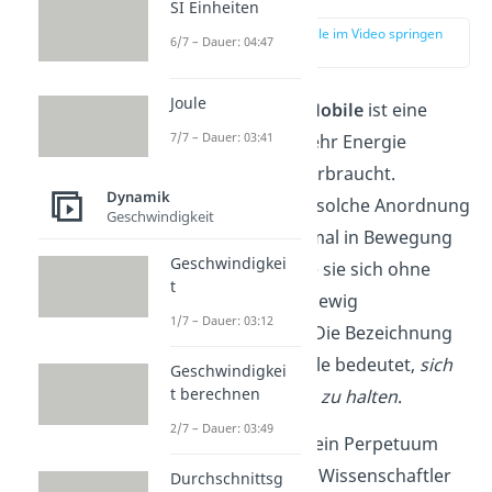
SI Einheiten
zur Stelle im Video springen
6/7 – Dauer: 04:47
(00:17)
Joule
Ein
Perpetuum Mobile
ist eine
7/7 – Dauer: 03:41
Maschine, die mehr Energie
erzeugt als sie verbraucht.
Dynamik
Würdest du eine solche Anordnung
Geschwindigkeit
zum Beispiel einmal in Bewegung
Geschwindigkei
versetzen, würde sie sich ohne
t
weiteren Antrieb ewig
1/7 – Dauer: 03:12
weiterbewegen. Die Bezeichnung
Perpetuum Mobile bedeutet,
sich
Geschwindigkei
t berechnen
selbst am Laufen zu halten
.
2/7 – Dauer: 03:49
Der Gedanke an ein Perpetuum
Mobile fasziniert Wissenschaftler
Durchschnittsg