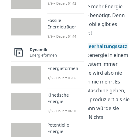
8/9 – Dauer: 04:42
zu entwickeln, die mehr Energie
produziert als sie benötigt. Denn
Fossile
ein Perpetuum Mobile gibt es
Energieträger
schlicht weg nicht!
9/9 – Dauer: 04:44
Nach dem
Energieerhaltungssatz
Dynamik
bleibt die Gesamtenergie in einem
Energieformen
geschlossenen System immer
Energieformen
gleich. Die Energie wird also nie
1/5 – Dauer: 05:06
weniger und auch nie mehr. Es
kann also keine Maschine geben,
Kinetische
die mehr Energie produziert als sie
Energie
braucht. Denn dann würde sie
2/5 – Dauer: 04:30
Energie aus dem Nichts
Potentielle
produzieren.
Energie