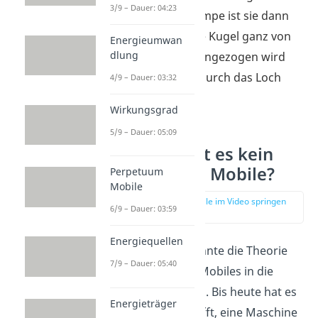
3/9 – Dauer: 04:23
Oben auf der Rampe ist sie dann
so stark, dass die Kugel ganz von
Energieumwan
dlung
dem Magneten angezogen wird
und nicht mehr durch das Loch
4/9 – Dauer: 03:32
fällt.
Wirkungsgrad
5/9 – Dauer: 05:09
Warum gibt es kein
Perpetuum Mobile?
Perpetuum
Mobile
zur Stelle im Video springen
6/9 – Dauer: 03:59
(02:53)
Energiequellen
Kein Erfinder konnte die Theorie
7/9 – Dauer: 05:40
des Perpetuum Mobiles in die
Praxis umsetzten. Bis heute hat es
Energieträger
niemand geschafft, eine Maschine