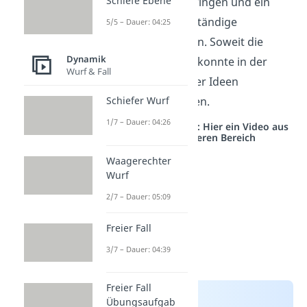
Schiefe Ebene
hin und her schwingen und ein
Magnet
soll für ständige
5/5 – Dauer: 04:25
Bewegung sorgen. Soweit die
Dynamik
Theorie – jedoch konnte in der
Wurf & Fall
Praxis keine dieser Ideen
umgesetzt werden.
Schiefer Wurf
1/7 – Dauer: 04:26
Studyflix vernetzt: Hier ein Video aus
einem anderen Bereich
Waagerechter
Wurf
2/7 – Dauer: 05:09
Freier Fall
3/7 – Dauer: 04:39
Freier Fall
Übungsaufgab