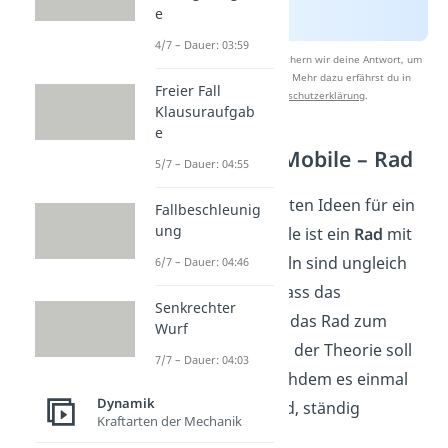
e
4/7 – Dauer: 03:59
Nach Beantwortung speichern wir deine Antwort, um
Studyflix zu verbessern. Mehr dazu erfährst du in
Freier Fall
unserer
Datenschutzerklärung
.
Klausuraufgab
e
Perpetuum Mobile – Rad
5/7 – Dauer: 04:55
Eine der einfachsten Ideen für ein
Fallbeschleunig
ung
Perpetuum Mobile ist ein
Rad
mit
Kugeln. Die Kugeln sind ungleich
6/7 – Dauer: 04:46
angeordnet, sodass das
Senkrechter
Ungleichgewicht das Rad zum
Wurf
Drehen bringt. In der Theorie soll
7/7 – Dauer: 04:03
sich das Rad, nachdem es einmal
Dynamik
angeschubst wird, ständig
Kraftarten der Mechanik
weiterdrehen.