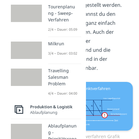
einer
Grafik
dargestellt werden.
Tourenplanu
ng - Sweep-
Anhand dieser kannst du den
Verfahren
Bestellzeitpunkt ganz einfach
2/4 – Dauer: 05:09
grafisch darstellen. Auch der
Meldebestand, der
Milkrun
Sicherheitsbestand und die
3/4 – Dauer: 03:02
Lagerkapazität sind in der
Abbildung erkennbar.
Travelling
Salesman
Problem
4/4 – Dauer: 04:00
Produktion & Logistik
Ablaufplanung
Ablaufplanun
g -
Bestellpunktverfahren Grafik
Prioritätsrege