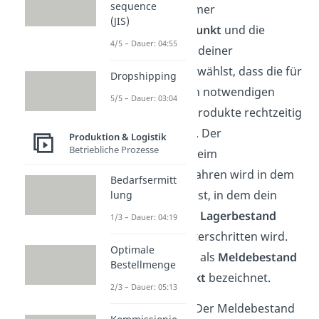
sequence
du als Unternehmer
(JIS)
den
Bestellzeitpunkt
und die
4/5 – Dauer: 04:55
Bestellmenge
in deiner
Lagerhaltung so wählst, dass die für
Dropshipping
deine Produktion notwendigen
5/5 – Dauer: 03:04
Rohstoffe oder Produkte rechtzeitig
geliefert werden. Der
Produktion & Logistik
Betriebliche Prozesse
Bestellvorgang beim
Bestellpunktverfahren wird in dem
Bedarfsermitt
Moment ausgelöst, in dem dein
lung
zuvor definierter
Lagerbestand
1/3 – Dauer: 04:19
erreicht bzw. unterschritten wird.
Optimale
Dieser wird auch als
Meldebestand
Bestellmenge
oder
Bestellpunkt
bezeichnet.
2/3 – Dauer: 05:13
Meldebestand
: Der Meldebestand