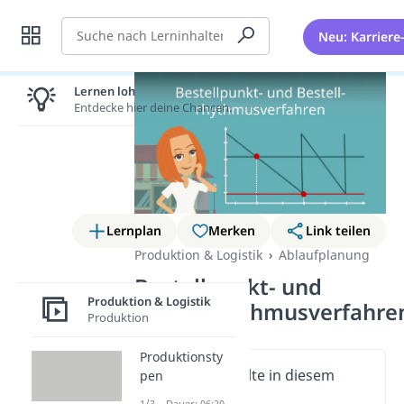
Suche
Neu: Karriere
Lernen lohnt sich!
Entdecke hier deine Chancen.
Lernplan
Merken
Link teilen
Produktion & Logistik
Ablaufplanung
Bestellpunkt- und
Produktion & Logistik
Bestellrhythmusverfahre
Produktion
Produktionsty
Wichtige Inhalte in diesem
pen
Video
1/3 – Dauer: 06:20