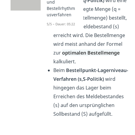
Verfahren
(s,q-Politik)
wird eine
und
Bestellrhythm
zuvor festgelegte Menge (q =
usverfahren
optimale Bestellmenge) bestellt,
5/5 – Dauer: 05:22
sobald der Meldebestand (s)
erreicht wird. Die Bestellmenge
wird meist anhand der Formel
zur
optimalen Bestellmenge
kalkuliert.
Beim
Bestellpunkt-Lagerniveau-
Verfahren (s,S-Politik)
wird
hingegen das Lager beim
Erreichen des Meldebestandes
(s) auf den ursprünglichen
Sollbestand (S) aufgefüllt.