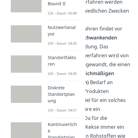
bezieht. Beide Verfahren werden
Bound II
auch zu unterschiedlichen Zwecken
2/8 – Dauer: 05:08
verwendet. Das
Nutzwertanal
Bestellpunktverfahren findet vor
yse
allem bei
stark schwankenden
3/8 – Dauer: 04:29
Bedarfen Anwendung. Das
Bestellrhythmusverfahren wird von
Standortfakto
ren
Unternehmen angewandt, die einen
überwiegend
gleichmäßigen
4/8 – Dauer: 04:00
(kontinuierlichen)
Bedarf an
Diskrete
Rohstoffen und Produkten
Standortplan
aufweisen. Beispiel für ein solches
ung
Unternehmen wäre ein
5/8 – Dauer: 04:51
Keksproduzent. Da für die
Kontinuierlich
Zubereitung der Kekse immer ein
e
gleicher Bedarf an Rohstoffen wie
Standortplan