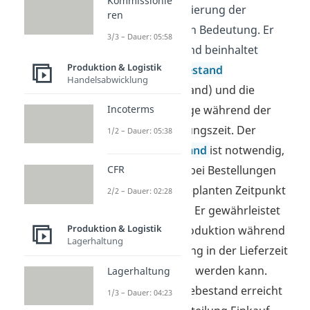
Kommissionie
ist bei der Optimierung der
ren
Bestellmenge von Bedeutung. Er
3/3 – Dauer: 05:58
berücksichtigt und beinhaltet
Produktion & Logistik
einen
Mindestbestand
Handelsabwicklung
(Sicherheitsbestand)
und die
Verbrauchsmenge während der
Incoterms
Wiederbeschaffungszeit. Der
1/2 – Dauer: 05:38
Sicherheitsbestand
ist notwendig,
da die Lieferzeit bei Bestellungen
CFR
auch mal vom geplanten Zeitpunkt
2/2 – Dauer: 02:28
abweichen kann. Er gewährleistet
Produktion & Logistik
also, dass die Produktion während
Lagerhaltung
dieser Abweichung in der Lieferzeit
aufrechterhalten werden kann.
Lagerhaltung
Sobald der Meldebestand erreicht
1/3 – Dauer: 04:23