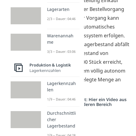
wird, wird die Abteilung Einkauf
informiert und der Bestellvorgang
Lagerarten
ausgelöst. Dieser Vorgang kann
2/3 – Dauer: 04:46
auch durch ein automatisches
Warenwirtschaftssystem erfolgen.
Warenannah
me
Sobald hier der Lagerbestand abfällt
3/3 – Dauer: 03:06
und den Meldebestand von
beispielsweise 100 Stück erreicht,
Produktion & Logistik
bestellt das System völlig autonom
Lagerkennzahlen
eine zuvor festgelegte Menge an
Lagerkennzah
Waren.
len
Studyflix vernetzt: Hier ein Video aus
1/9 – Dauer: 04:46
einem anderen Bereich
Durchschnittli
cher
Lagerbestand
2/9 – Dauer: 04:28