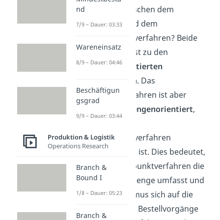
Unterschied zwischen dem
nd
Bestellpunkt- und dem
7/9 – Dauer: 03:33
Bestellrhythmusverfahren? Beide
Wareneinsatz
gehören zunächst zu den
8/9 – Dauer: 04:46
verbrauchsorientierten
Bestellverfahren
. Das
Beschäftigun
Bestellpunktverfahren ist aber
gsgrad
überwiegend
mengenorientiert
,
9/9 – Dauer: 03:44
wohingegen das
Bestellrhythmusverfahren
Produktion & Logistik
Operations Research
terminorientiert
ist. Dies bedeutet,
dass das Bestellpunktverfahren die
Branch &
Bound I
zu bestellende Menge umfasst und
1/8 – Dauer: 05:23
der Bestellrhythmus sich auf die
Zeitintervalle der Bestellvorgänge
Branch &