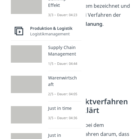
Effekt
Bestellpunktsystem bezeichnet und
ist eines der zwei Verfahren der
3/3 – Dauer: 04:23
Bestellmengenplanung
.
Produktion & Logistik
Logistikmanagement
Supply Chain
Management
1/5 – Dauer: 04:44
Warenwirtsch
aft
2/5 – Dauer: 04:05
Bestellpunktverfahren
einfach erklärt
Just in time
3/5 – Dauer: 04:36
Konkret geht es bei dem
Bestellpunktverfahren darum, dass
Just in