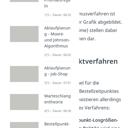
ln
Das Bestellrhythmusverfahren ist
1/5 – Dauer: 06:32
ebenfalls in dieser Grafik abgebildet.
Ablaufplanun
Die Intervalle t (time) stellen dabei
g - Moore-
die Bestellrhythmen dar.
und Johnson-
Algorithmus
2/5 – Dauer: 06:02
Bestellpunktverfahren
Formel
Ablaufplanun
g - Job-Shop
Eine eigene Formel für die
3/5 – Dauer: 07:01
Berechnung des Bestellzeitpunktes
Warteschlang
gibt es nicht. Es existieren allerdings
entheorie
zwei Varianten des Verfahrens:
4/5 – Dauer: 06:30
Beim
Bestellpunkt-Losgrößen-
Bestellpunkt-