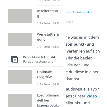
Inselfertigun
Bestellpunktverfahren
g
(00:58)
2/3 – Dauer: 04:22
Werkstattferti
Du wüsstest gerne was es mit dem
gung
sogenannten
Bestellpunkt- und
3/3 – Dauer: 03:43
Bestellrhythmusverfahren
auf sich
Produktion & Logistik
hat? Wir erklären dir die beiden
Fertigungssteuerung
Verfahren, sowie die Vor- und
Nachteile und wie du diese in einer
Optimale
Losgröße
Grafik darstellen kannst.
1/3 – Dauer: 06:30
Du bist eher der audiovisuelle Typ?
Losgrößenmo
Dann schaue dir jetzt unser
Video
dell bei
zum Thema Bestellpunkt- und
Eigenprodukti