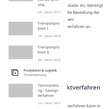
ung
Mehl, Eier, Schokolade, etc. benötigt
wird, bietet sich die Bestellung der
6/8 – Dauer: 07:57
Rohstoffe nach dem
Transportpro
Bestellrhythmusverfahren an.
blem I
7/8 – Dauer: 08:39
Transportpro
blem II
8/8 – Dauer: 04:50
Produktion & Logistik
Tourenplanung
Tourenplanu
Bestellpunktverfahren
ng - Savings-
Grafik
Verfahren
1/4 – Dauer: 08:37
Das Bestellpunktverfahren kann in