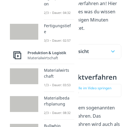
Bestellrhythmusverfahren an! Hier
on
bekommst du alles was du wissen
2/3 – Dauer: 04:32
musst in nur wenigen Minuten
Fertigungstief
perfekt aufbereitet.
e
3/3 – Dauer: 02:57
Inhaltsübersicht
Produktion & Logistik
Materialwirtschaft
Materialwirts
Bestellpunktverfahren
chaft
1/3 – Dauer: 03:53
zur Stelle im Video springen
(00:58)
Materialbeda
rfsplanung
Starten wir mit dem sogenannten
2/3 – Dauer: 08:32
Bestellpunktverfahren. Das
Bestellpunktverfahren wird auch als
Bullwhip