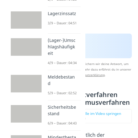
Lagerzinssatz
3/9 – Dauer: 04:51
(Lager-)Umsc
hlagshäufigk
eit
4/9 – Dauer: 04:34
Nach Beantwortung speichern wir deine Antwort, um
Studyflix zu verbessern. Mehr dazu erfährst du in unserer
Datenschutzerklärung
.
Meldebestan
d
Bestellpunktverfahren
5/9 – Dauer: 02:52
Bestellrhythmusverfahren
Sicherheitsbe
stand
zur Stelle im Video springen
(00:12)
6/9 – Dauer: 04:43
Worin liegt eigentlich der
Mindestbesta