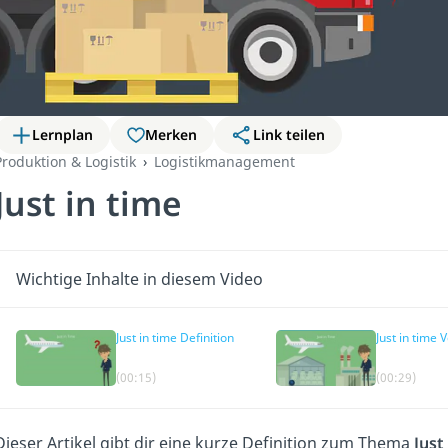
Lernplan
Merken
Link teilen
Produktion & Logistik
Logistikmanagement
Just in time
Wichtige Inhalte in diesem Video
Just in time Definition
Just in time 
(00:15)
(00:29)
Dieser Artikel gibt dir eine kurze Definition zum Thema
Just