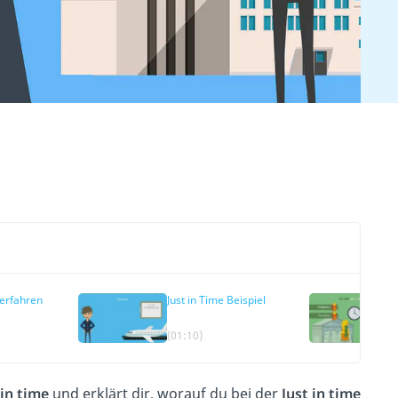
Verfahren
Just in Time Beispiel
(01:10)
 in time
und erklärt dir, worauf du bei der
Just in time