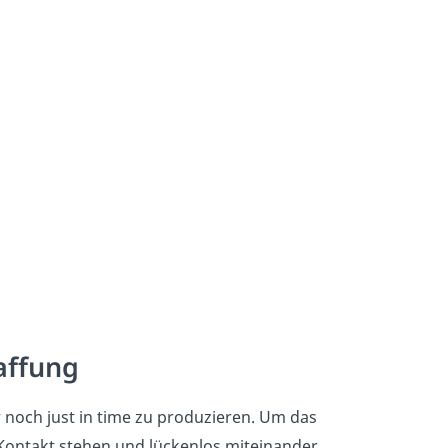
affung
 noch just in time zu produzieren. Um das
ontakt stehen und lückenlos miteinander