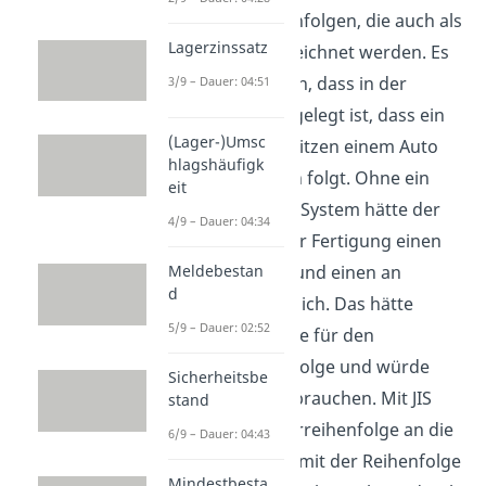
Fertigungsreihenfolgen, die auch als
Lagerzinssatz
Perlenkette
bezeichnet werden. Es
kann vorkommen, dass in der
3/9 – Dauer: 04:51
Perlenkette festgelegt ist, dass ein
(Lager-)Umsc
Auto mit 5 Stoffsitzen einem Auto
hlagshäufigk
mit 2 Ledersitzen folgt. Ohne ein
eit
Just in sequence-System hätte der
4/9 – Dauer: 04:34
Mitarbeiter in der Fertigung einen
Vorrat an Stoff- und einen an
Meldebestan
d
Ledersitzen vor sich. Das hätte
5/9 – Dauer: 02:52
längere Laufwege für den
Mitarbeiter zur Folge und würde
Sicherheitsbe
mehr Fläche verbrauchen. Mit JIS
stand
aber ist die Lieferreihenfolge an die
6/9 – Dauer: 04:43
Montagestation mit der Reihenfolge
Mindestbesta