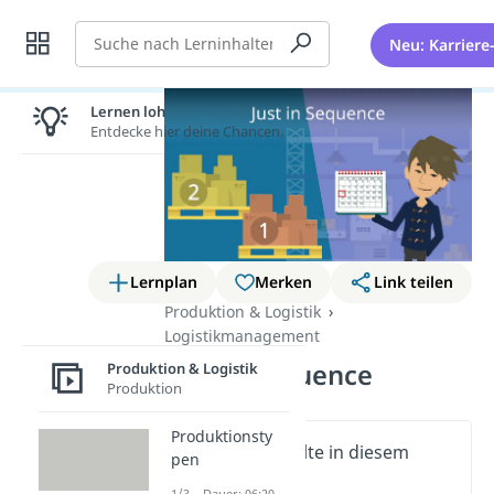
Suche
Neu: Karriere
Lernen lohnt sich!
Entdecke hier deine Chancen.
Lernplan
Merken
Link teilen
Produktion & Logistik
Logistikmanagement
Just in sequence
Produktion & Logistik
Produktion
Produktionsty
Wichtige Inhalte in diesem
pen
Video
1/3 – Dauer: 06:20