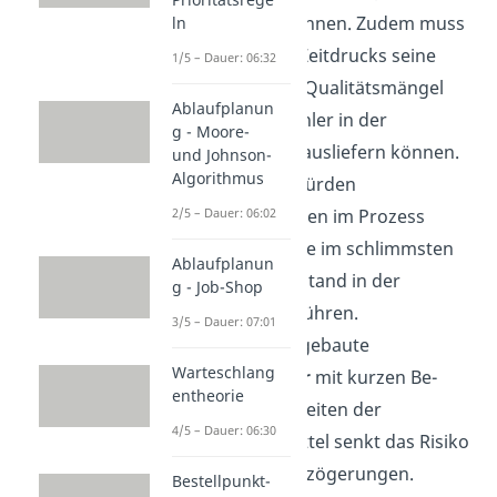
reagieren können. Zudem muss
ln
er trotz des Zeitdrucks seine
1/5 – Dauer: 06:32
Waren ohne Qualitätsmängel
Ablaufplanun
und ohne Fehler in der
g - Moore-
Reihenfolge ausliefern können.
und Johnson-
Algorithmus
Ansonsten würden
2/5 – Dauer: 06:02
Verzögerungen im Prozess
entstehen, die im schlimmsten
Ablaufplanun
Fall zum Stillstand in der
g - Job-Shop
Produktion führen.
3/5 – Dauer: 07:01
Eine gut ausgebaute
Warteschlang
Infrastruktur
mit kurzen Be-
entheorie
und Entladezeiten der
4/5 – Dauer: 06:30
Transportmittel senkt das Risiko
von Lieferverzögerungen.
Bestellpunkt-