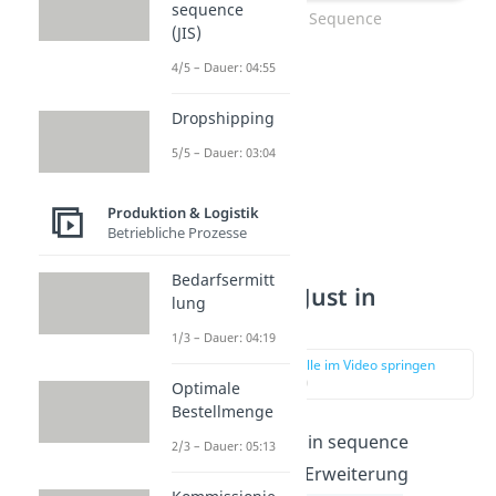
sequence
Just in Sequence
(JIS)
4/5 – Dauer: 04:55
Dropshipping
5/5 – Dauer: 03:04
Produktion & Logistik
Betriebliche Prozesse
Bedarfsermitt
Just in time Just in
lung
sequence
1/3 – Dauer: 04:19
zur Stelle im Video springen
(00:40)
Optimale
Bestellmenge
Somit ist die Just in sequence
2/3 – Dauer: 05:13
Produktion eine Erweiterung