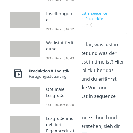
Inselfertigun
Just in sequence
einfach erklärt
g
(00:12)
2/3 – Dauer: 04:22
Werkstattferti
Dir ist nicht ganz klar, was Just in
gung
sequence bedeutet und was der
3/3 – Dauer: 03:43
Unterschied zu Just in time ist? Hier
wird dir ein Überblick über das
Produktion & Logistik
Fertigungssteuerung
Thema geboten und du erfährst
außerdem, was die Vor- und
Optimale
Losgröße
Nachteile einer Just in sequence
Produktion sind.
1/3 – Dauer: 06:30
Um Just in sequence schnell und
Losgrößenmo
dell bei
anschaulich zu verstehen, sieh dir
Eigenprodukti