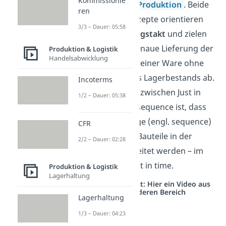
Kommissionie
der
Just in time Produktion
. Beide
ren
Produktionskonzepte orientieren
3/3 – Dauer: 05:58
sich am
Fertigungstakt
und zielen
auf eine punktgenaue Lieferung der
Produktion & Logistik
Handelsabwicklung
richtigen Menge einer Ware ohne
den Aufbau eines Lagerbestands ab.
Incoterms
Der Unterschied zwischen Just in
1/2 – Dauer: 05:38
time und Just in sequence ist, dass
JIS die Reihenfolge (engl. sequence)
CFR
beachtet, in der Bauteile in der
2/2 – Dauer: 02:28
Montage verarbeitet werden – im
Gegensatz zu Just in time.
Produktion & Logistik
Lagerhaltung
Studyflix vernetzt: Hier ein Video aus
einem anderen Bereich
Lagerhaltung
1/3 – Dauer: 04:23