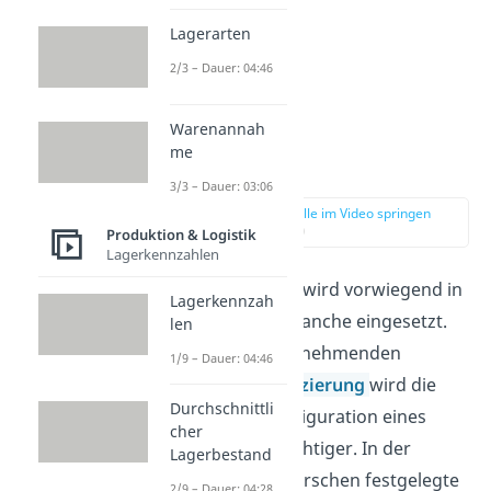
Lagerarten
2/3 – Dauer: 04:46
Warenannah
me
Anwendung
3/3 – Dauer: 03:06
zur Stelle im Video springen
(01:13)
Produktion & Logistik
Lagerkennzahlen
Just in sequence wird vorwiegend in
Lagerkennzah
der Automobilbranche eingesetzt.
len
Aufgrund der zunehmenden
1/9 – Dauer: 04:46
Produktdifferenzierung
wird die
Durchschnittli
individuelle Konfiguration eines
cher
Autos immer wichtiger. In der
Lagerbestand
Endmontage herrschen festgelegte
2/9 – Dauer: 04:28