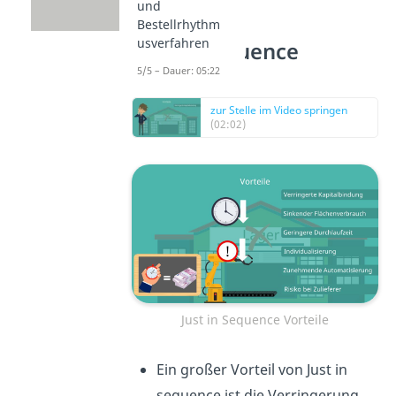
und
Bestellrhythm
usverfahren
Just in sequence
Vorteile
5/5 – Dauer: 05:22
zur Stelle im Video springen
(02:02)
Just in Sequence Vorteile
Ein großer Vorteil von Just in
sequence ist die Verringerung