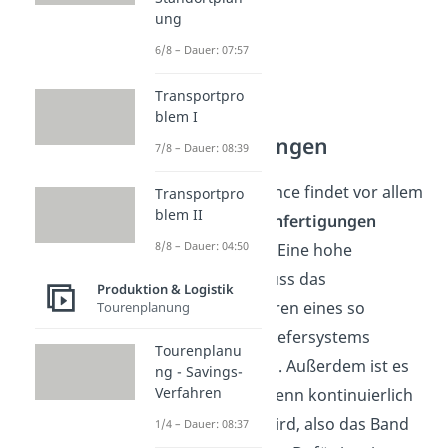
ung
6/8 – Dauer: 07:57
Transportpro
blem I
Voraussetzungen
7/8 – Dauer: 08:39
Just in sequence findet vor allem
Transportpro
blem II
in
Großserienfertigungen
8/8 – Dauer: 04:50
Anwendung. Eine hohe
Stückzahl muss das
Produktion & Logistik
Implementieren eines so
Tourenplanung
komplexen Liefersystems
Tourenplanu
rechtfertigen. Außerdem ist es
ng - Savings-
Verfahren
ein Vorteil, wenn kontinuierlich
produziert wird, also das Band
1/4 – Dauer: 08:37