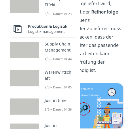
richtigen Menge
geliefert wird,
Effekt
sondern auch mit der
Reihenfolge
3/3 – Dauer: 04:23
der Montagesequenz
Produktion & Logistik
übereinstimmt. Der Zulieferer muss
Logistikmanagement
die Ware so verpacken, dass der
Supply Chain
Montagemitarbeiter das passende
Management
Bauteil direkt verarbeiten kann
1/5 – Dauer: 04:44
ohne, dass eine Prüfung der
Lieferung notwendig ist.
Warenwirtsch
aft
2/5 – Dauer: 04:05
Just in time
3/5 – Dauer: 04:36
Just in