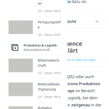
gerne unser
Video
dazu an.
on
2/3 – Dauer: 04:32
Inhaltsübersicht
Fertigungstief
e
3/3 – Dauer: 02:57
Just in sequence
Produktion & Logistik
einfach erklärt
Materialwirtschaft
zur Stelle im Video springen
Materialwirts
(00:12)
chaft
1/3 – Dauer: 03:53
Just in sequence (JIS) oder auch
reihenfolgesynchrone Produktion
Materialbeda
rfsplanung
ist ein
Lieferkonzept
im Bereich
2/3 – Dauer: 08:32
Produktion und Logistik, bei dem
die Ware nicht nur
zeitgenau
in der
Bullwhip