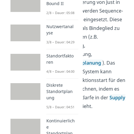
planen. Zur Steuerung von Just in
Bound II
time Prozessen werden Sequence-
2/8 – Dauer: 05:08
Inlining-Systeme eingesetzt. Diese
Nutzwertanal
Systeme dienen als Bindeglied zu
yse
anderen Systemen (z.B.
3/8 – Dauer: 04:29
Montageplanung,
Transportsteuerung,
Standortfakto
ren
Materialbedarfsplanung
). Das
Sequence-Inling-System kann
4/8 – Dauer: 04:00
somit den Produktionsstart für den
Diskrete
Lieferanten berechnen, indem es
Standortplan
sämtliche Zeitbedarfe in der
Supply
ung
Chain
miteinbezieht.
5/8 – Dauer: 04:51
Kontinuierlich
e
Standortplan