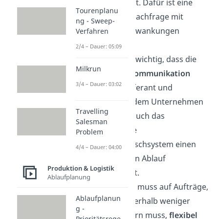
nicht stillsteht. Dafür ist eine
Tourenplanu
dauerhafte Nachfrage mit
ng - Sweep-
geringen Schwankungen
Verfahren
notwendig.
2/4 – Dauer: 05:09
Weiterhin ist wichtig, dass die
Milkrun
allgemeine
Kommunikation
3/4 – Dauer: 03:02
zwischen Lieferant und
produzierendem Unternehmen
Travelling
stimmt und auch das
Salesman
elektronische
Problem
Datenaustauschsystem einen
4/4 – Dauer: 04:00
reibungslosen Ablauf
Produktion & Logistik
gewährleistet.
Ablaufplanung
Der Lieferant muss auf Aufträge,
Ablaufplanun
die er oft innerhalb weniger
g -
Tage ausliefern muss,
flexibel
Prioritätsrege