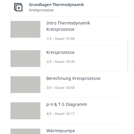
Grundlagen Thermodynamik
Kreisprozesse
Intro Thermodynamik
Kreisprozesse
1/5 – Dauer: 01:08
Exergone und Endergone
Kreisprozesse
Reaktion — häufigste
2/5 – Dauer: 03:39
Fragen
(ausklappen)
Berechnung Kreisprozesse
3/5 – Dauer: 03:58
Thermodynamik
verstehen
p-V & T-S Diagramm
Exergone und endergone
4/5 – Dauer: 02:17
Reaktionen gehören zur
Wärmepumpe
Thermodynamik in der Chemie