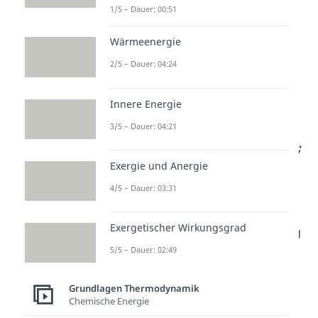
1/5 – Dauer: 00:51
die freie Enthalpie G im Laufe der
Reaktion abnimmt und diese als
Wärmeenergie
exergon
beziehungsweise
2/5 – Dauer: 04:24
exergonisch zu bewerten ist.
ist damit
negativ
.
Innere Energie
3/5 – Dauer: 04:21
Endergone
Reaktionen hingegen
laufen nicht von selbst ab und
Exergie und Anergie
ist hier
positiv
.
4/5 – Dauer: 03:31
Ein Beispiel für einen endergonen
Prozess wäre die Proteinbildung
Exergetischer Wirkungsgrad
aus Aminosäuren. Dieser Vorgang
5/5 – Dauer: 02:49
kann nur ablaufen, wenn er mit
anderen exergonen Prozessen,
Grundlagen Thermodynamik
wie der Hydrolyse, gekoppelt ist.
Chemische Energie