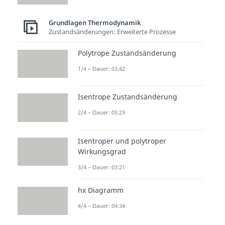
Änderung der freien
Reaktionsenthalpie negativ ist. Ist
Grundlagen Thermodynamik
Zustandsänderungen: Erweiterte Prozesse
die Änderung der freien
Reaktionsenthalpie positiv, dann
Polytrope Zustandsänderung
ist die Reaktion
endergon
. Hat ein
1/4 – Dauer: 03:42
System sein
Gleichgewicht
erreicht, kann die freie
Isentrope Zustandsänderung
Reaktionsenthalpie nicht weiter
2/4 – Dauer: 05:29
gesenkt werden.
Isentroper und polytroper
Geschafft. Nun kennst du den
Wirkungsgrad
Unterschied zwischen exergonen
3/4 – Dauer: 03:21
und endergonen Reaktionen! Viel
Erfolg und bis bald.
hx Diagramm
4/4 – Dauer: 04:34