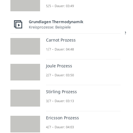
und zeigen, wie sich Energie bei
5/5 – Dauer: 03:49
Reaktionen einordnen lässt. Wer
Grundlagen Thermodynamik
sich mit Thermodynamik
Kreisprozesse: Beispiele
beschäftigt, vergleicht Größen wie
Carnot Prozess
Enthalpie, Entropie und freie
Enthalpie. So wird klar, warum
1/7 – Dauer: 04:48
manche Reaktionen spontan
Joule Prozess
ablaufen und andere erst im
Gleichgewicht stehen oder
2/7 – Dauer: 03:50
Energie brauchen. Im
Stirling Prozess
Ingenieurwissenschaftenbereich
findest du passende Videos zu
3/7 – Dauer: 03:13
diesem und verwandten Themen.
Ericsson Prozess
4/7 – Dauer: 04:03