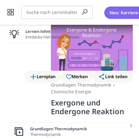
Suche
Neu: Karriere
Lernen lohnt sich!
Entdecke hier deine Chancen.
Lernplan
Merken
Link teilen
Grundlagen Thermodynamik
Chemische Energie
Exergone und
Endergone Reaktion
Hier erklären wir dir die Merkmale
Grundlagen Thermodynamik
und Unterschiede von exergonen
Thermodynamik