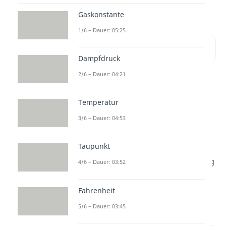
und endergonen Reaktionen.
Gaskonstante
1/6 – Dauer: 05:25
Inhaltsübersicht
Dampfdruck
2/6 – Dauer: 04:21
Exergon und
Temperatur
Endergon:
3/6 – Dauer: 04:53
Abgrenzung
Wenn eine chemische Reaktion
Taupunkt
abläuft, können wir diese in Bezug
4/6 – Dauer: 03:52
auf die Aufnahme oder Abgabe
von innerer Energie, als
exergon
Fahrenheit
oder
endergon
bezeichnen.
5/6 – Dauer: 03:45