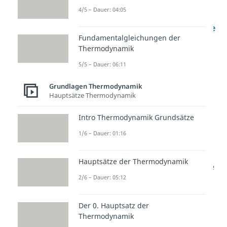
4/5 – Dauer: 04:05
Wenn du dir jetzt nicht mehr ganz
sicher bist, was die
freie Enthalpie
Fundamentalgleichungen der
noch einmal war, dann schau dir
Thermodynamik
doch unser Erklärvideo zum
5/5 – Dauer: 06:11
Thema ‚freie Enthalpie‘ an.
Grundlagen Thermodynamik
Kurz gesagt ist die freie Enthalpie
Hauptsätze Thermodynamik
eine Abkürzung für den häufig
Intro Thermodynamik Grundsätze
verwendeten Term
1/6 – Dauer: 01:16
Hauptsätze der Thermodynamik
Die Änderung der freien Enthalpie
2/6 – Dauer: 05:12
ist also die Änderung der
Reaktionsenthalpie
minus die
Der 0. Hauptsatz der
absolute
Temperatur
mal die
Thermodynamik
Entropieänderung
.