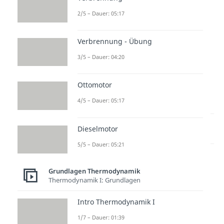
04:37
2/5 – Dauer: 05:17
Verbrennung - Übung
3/5 – Dauer: 04:20
Ottomotor
zur Videoseite: Exergone und
endergone Reaktion
4/5 – Dauer: 05:17
Lernen lohnt sich!
Dieselmotor
Entdecke hier deine Chancen.
5/5 – Dauer: 05:21
Grundlagen Thermodynamik
Thermodynamik I: Grundlagen
Intro Thermodynamik I
1/7 – Dauer: 01:39