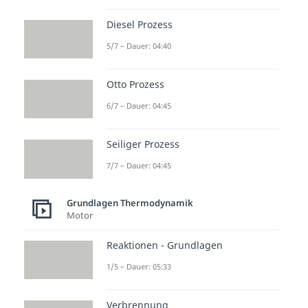
Diesel Prozess
5/7 – Dauer: 04:40
zur Videoseite: Exergone und
endergone Reaktion
Otto Prozess
6/7 – Dauer: 04:45
Beliebte Inhalte aus dem
Bereich
Grundlagen
Seiliger Prozess
Thermodynamik
7/7 – Dauer: 04:45
Enthalp
Entropi
Reaktio
Grundlagen Thermodynamik
ie -
e
nsenth
Motor
Definiti
Dauer:
alpie
03:18
on
und
Reaktionen - Grundlagen
Dauer:
Reaktio
1/5 – Dauer: 05:33
04:04
nsentro
pie
Verbrennung
Dauer: