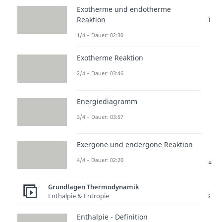
Außerdem sollte man sich ins
Exotherme und endotherme
Gedächtnis rufen, dass ein System
Reaktion
stets versucht einen Zustand des
1/4 – Dauer: 02:30
Gleichgewichts zu erreichen. Im
Exotherme Reaktion
Gleichgewichtszustand
nimmt
2/4 – Dauer: 03:46
nämlich die freie Enthalpie G den
minimalen Wert an und die
Energiediagramm
Konzentration der
3/4 – Dauer: 03:57
Reaktionspartner verändert sich
nicht weiter, da die freie
Exergone und endergone Reaktion
Reaktionsenthalpie
nicht weiter
4/4 – Dauer: 02:20
gesenkt werden kann. Es gilt:
Δ
G
=
0
Grundlagen Thermodynamik
Studyflix vernetzt: Hier ein Video aus
Enthalpie & Entropie
einem anderen Bereich
Enthalpie - Definition