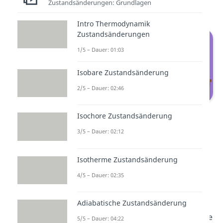
Zustandsänderungen: Grundlagen
Wir fassen zusammen:
Intro Thermodynamik
Zustandsänderungen
1/5 – Dauer: 01:03
Isobare Zustandsänderung
2/5 – Dauer: 02:46
Exergon, Endergon und Chemisches
Isochore Zustandsänderung
Gleichgewicht
3/5 – Dauer: 02:12
Exergon:
Isotherme Zustandsänderung
Endergon:
4/5 – Dauer: 02:35
Chemisches Gleichgewicht:
Adiabatische Zustandsänderung
Die Reaktion ist
exergon
, wenn die
5/5 – Dauer: 04:22