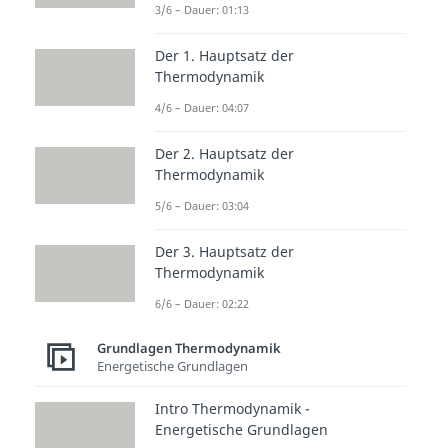
3/6 – Dauer: 01:13
Der 1. Hauptsatz der
Thermodynamik
4/6 – Dauer: 04:07
Der 2. Hauptsatz der
Thermodynamik
5/6 – Dauer: 03:04
Der 3. Hauptsatz der
Thermodynamik
Exergonisch,
Endergonisch,
6/6 – Dauer: 02:22
Gleichgewichtszustan
Grundlagen Thermodynamik
d
Energetische Grundlagen
Intro Thermodynamik -
Läuft eine Reaktion von allein und
Energetische Grundlagen
spontan ab, bedeutet das, dass