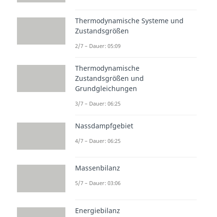
Weitere Inhalte:
Thermodynamische Systeme und
Grundlagen
Zustandsgrößen
Thermodynamik
2/7 – Dauer: 05:09
Chemische Energie
Exotherme und endotherme
Thermodynamische
Reaktion
Zustandsgrößen und
Grundgleichungen
Dauer: 02:30
Exotherme Reaktion
3/7 – Dauer: 06:25
Dauer: 03:46
Energiediagramm
Nassdampfgebiet
Dauer: 03:57
Exergone und endergone
4/7 – Dauer: 06:25
Reaktion
Dauer: 02:20
Massenbilanz
5/7 – Dauer: 03:06
Energiebilanz