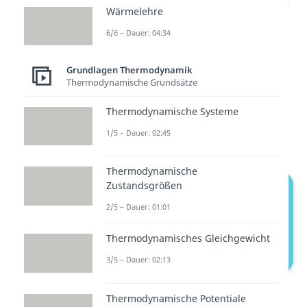
Das klingt jetzt im ersten Moment
Wärmelehre
sehr ähnlich wie die
6/6 – Dauer: 04:34
Differenzierung zwischen
exo-
und endothermen Reaktionen
.
Grundlagen Thermodynamik
Bei exergonen und endergonen
Thermodynamische Grundsätze
Reaktionen geht es allerdings
Thermodynamische Systeme
vielmehr um den Verlauf der
1/5 – Dauer: 02:45
freien Enthalpie G.
Thermodynamische
Zustandsgrößen
2/5 – Dauer: 01:01
Thermodynamisches Gleichgewicht
3/5 – Dauer: 02:13
Exergone und Endergone Reaktion
Thermodynamische Potentiale