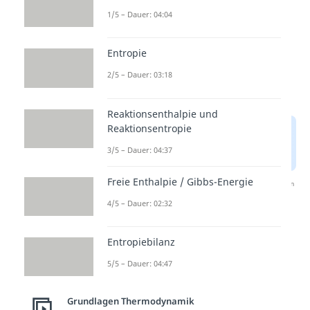
1/5 – Dauer: 04:04
Entropie
2/5 – Dauer: 03:18
Reaktionsenthalpie und
Reaktionsentropie
3/5 – Dauer: 04:37
Freie Enthalpie / Gibbs-Energie
Nach Beantwortung speichern wir deine Antwort, um
Studyflix zu verbessern. Mehr dazu erfährst du in
4/5 – Dauer: 02:32
unserer
Datenschutzerklärung
.
Entropiebilanz
Übersicht: Exergon,
5/5 – Dauer: 04:47
Endergon, chemisches
Gleichgewicht
Grundlagen Thermodynamik