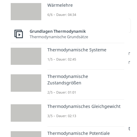
Thermodynamik
Wärmelehre
einfach erklärt
6/6 – Dauer: 04:34
zur Stelle im Video springen
(00:15)
Grundlagen Thermodynamik
Thermodynamische Grundsätze
Die
Thermodynamik
Thermodynamische Systeme
(Wärmelehre) ist ein Teilgebiet der
1/5 – Dauer: 02:45
Physik. Sie beschäftigt sich mit der
Umwandlung und Änderung von
Thermodynamische
Energie
innerhalb eines oder
Zustandsgrößen
mehrerer Systeme.
2/5 – Dauer: 01:01
Die wichtigsten Grundprinzipien
Thermodynamisches Gleichgewicht
werden in den
Hauptsätzen der
3/5 – Dauer: 02:13
Thermodynamik
zusammengefasst. Insgesamt gibt
Thermodynamische Potentiale