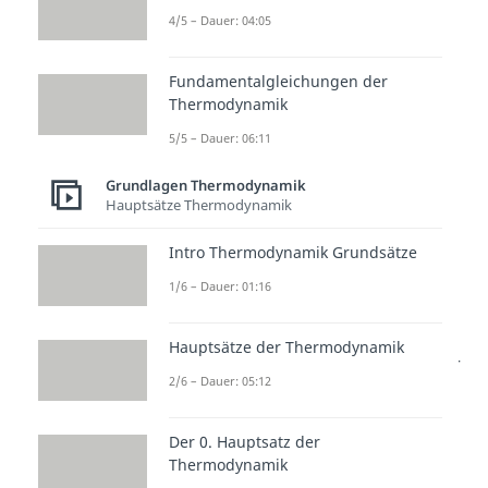
es
vier Hauptsätze
, die von null
4/5 – Dauer: 04:05
bis drei durchnummeriert sind.
Alle bauen aufeinander auf und
Fundamentalgleichungen der
ergänzen sich gegenseitig. Hier
Thermodynamik
siehst du alle Hauptsätze der
5/5 – Dauer: 06:11
Thermodynamik auf einen Blick:
Grundlagen Thermodynamik
0. Hauptsatz:
Gesetz des
Hauptsätze Thermodynamik
thermischen Gleichgewichtes
Intro Thermodynamik Grundsätze
1. Hauptsatz:
1/6 – Dauer: 01:16
Energieerhaltungssatz der
Thermodynamik
Hauptsätze der Thermodynamik
2. Hauptsatz:
Entropiesatz der
2/6 – Dauer: 05:12
Thermodynamik
3. Hauptsatz:
Nernschtes
Der 0. Hauptsatz der
Wärmetheorem
Thermodynamik