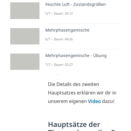
Beispiel:
Wenn du beispielsweise
Feuchte Luft - Zustandsgrößen
deine Hand in kaltes Wasser
5/7 – Dauer: 05:12
hältst, dann wird die
Wärmeenergie immer von deiner
Mehrphasengemische
warmen Hand zum kälteren
6/7 – Dauer: 04:26
Wasser übertragen. Die
Übertragung läuft so lange, bis
Mehrphasengemische - Übung
beide Systeme die gleiche
7/7 – Dauer: 03:27
Temperatur erreicht haben.
Die Details des zweiten
Hauptsatzes erklären wir dir in
unserem eigenen
Video
dazu!
Hauptsätze der