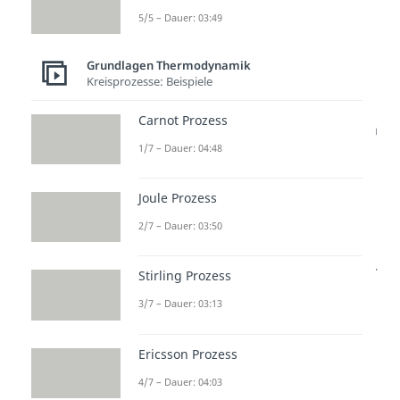
5/5 – Dauer: 03:49
Die
innere Energie
beschreibt
die Gesamtenergie eines
Grundlagen Thermodynamik
Systems.
Kreisprozesse: Beispiele
Die
Wärmeenergie
ist ein Maß
Carnot Prozess
für die Bewegung der Teilchen
1/7 – Dauer: 04:48
eines Stoffes. Je schneller sich
die Teilchen bewegen, desto
Joule Prozess
wärmer ist der Stoff.
2/7 – Dauer: 03:50
Beispiel:
Stell dir einen Topf mit
Wasser vor. Indem du das Wasser
Stirling Prozess
im Topf umrührst, verrichtest du
3/7 – Dauer: 03:13
Arbeit
an dem System und
erhöhst somit dessen
Ericsson Prozess
Gesamtenergie
. Wenn also
4/7 – Dauer: 04:03