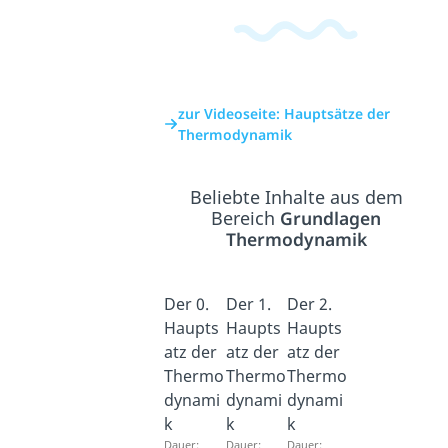
zur Videoseite: Hauptsätze der
Thermodynamik
Beliebte Inhalte aus dem
Bereich
Grundlagen
Thermodynamik
Der 0.
Der 1.
Der 2.
Haupts
Haupts
Haupts
atz der
atz der
atz der
Thermo
Thermo
Thermo
dynami
dynami
dynami
k
k
k
Dauer:
Dauer:
Dauer: