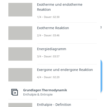
Exotherme und endotherme
stehen, immer einen
Reaktion
thermodynamischen
1/4 – Dauer: 02:30
Gleichgewichtszustand
anstreben. Das heißt, dass sich die
Exotherme Reaktion
Zustände der Systeme in Bezug
2/4 – Dauer: 03:46
auf Temperatur, Druck und
Volumen angleichen.
Energiediagramm
3/4 – Dauer: 03:57
Exergone und endergone Reaktion
4/4 – Dauer: 02:20
Grundlagen Thermodynamik
Enthalpie & Entropie
0. Hauptsatz der Thermodynamik
Enthalpie - Definition