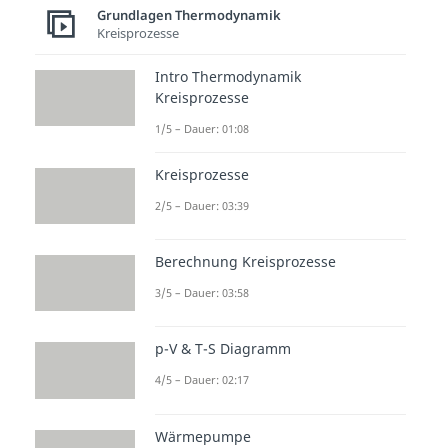
lässt sich nur in verschiedene
Grundlagen Thermodynamik
Formen umwandeln oder
Kreisprozesse
übertragen. In einem
Intro Thermodynamik
geschlossenen System ist die
Kreisprozesse
Energie deshalb immer konstant.
1/5 – Dauer: 01:08
Deshalb nennst du den 1.
Hauptsatz auch
Kreisprozesse
Energieerhaltungssatz
.
2/5 – Dauer: 03:39
Anders formuliert,
besagt das 1.
Berechnung Kreisprozesse
Grundprinzip, dass die Änderung
3/5 – Dauer: 03:58
der
inneren EnergieΔ
E
eines
Systems gleich die Summe der
p-V & T-S Diagramm
verrichteten
Arbeit
Δ
W
und der
4/5 – Dauer: 02:17
frei werdenden
Wärme Δ
Q
ist:
Δ
E
=
Δ
W
+
Δ
Q
Wärmepumpe