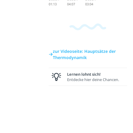
01:13
04:07
03:04
zur Videoseite: Hauptsätze der
Thermodynamik
Lernen lohnt sich!
Entdecke hier deine Chancen.