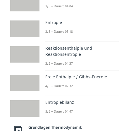
Stell dir vor, die Systeme
A
und
B
1/5 – Dauer: 04:04
stehen im Gleichgewicht
zueinander. Außerdem ist das
Entropie
System
B
mit einem dritten
2/5 – Dauer: 03:18
System
C
gekoppelt. Folglich
stehen die Systeme
A
und
C
Reaktionsenthalpie und
Reaktionsentropie
ebenfalls im thermodynamischen
3/5 – Dauer: 04:37
Gleichgewicht.
Freie Enthalpie / Gibbs-Energie
So lässt sich aus dem nullten
Gesetz der Thermodynamik
4/5 – Dauer: 02:32
zusätzlich die Aussage ableiten:
Entropiebilanz
Ein
drittes System
steht auch mit
den beiden anderen Systemen im
5/5 – Dauer: 04:47
thermodynamischen
Grundlagen Thermodynamik
Gleichgewicht
, sobald es an eines