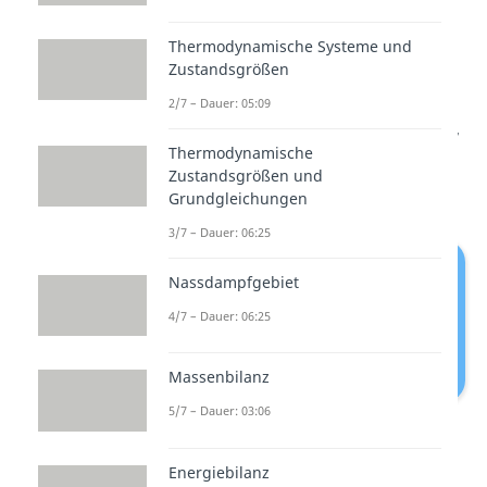
welcher
Richtung
(bis gleich
warm)
Energie von einem zum
Thermodynamische Systeme und
anderen System übertragen wird.
Zustandsgrößen
Das Prinzip ergänzt somit den
2/7 – Dauer: 05:09
ersten Hauptsatz, welcher besagt,
Thermodynamische
dass Energie übertragen werden
Zustandsgrößen und
kann.
Grundgleichungen
3/7 – Dauer: 06:25
Nassdampfgebiet
4/7 – Dauer: 06:25
Massenbilanz
5/7 – Dauer: 03:06
2. Hauptsatz der Thermodynamik
Energiebilanz
Übertragung von Energie ist