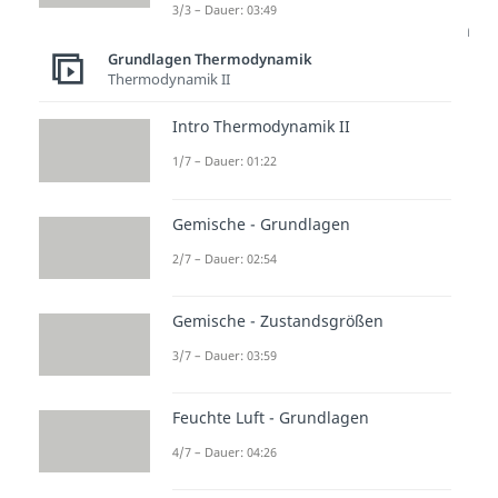
3/3 – Dauer: 03:49
Energieübertragung immer nur in
Grundlagen Thermodynamik
eine
bestimmte Richtung
abläuft:
Thermodynamik II
vom warmen zum kalten Objekt.
Das lässt sich durch die
Entropie
Intro Thermodynamik II
erklären.
1/7 – Dauer: 01:22
Du nennst die Entropie auch die
Gemische - Grundlagen
Unordnung
eines Systems. Je
2/7 – Dauer: 02:54
höher die Entropie eines Systems
ist, desto mehr
Gemische - Zustandsgrößen
Anordnungsmöglichkeiten der
3/7 – Dauer: 03:59
enthaltenen Teilchen gibt es.
Energie fließt dabei immer nur in
Feuchte Luft - Grundlagen
die Richtung, in der sie die
4/7 – Dauer: 04:26
Entropie erhöht.