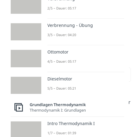
2/5 – Dauer: 05:17
Verbrennung - Übung
3/5 – Dauer: 04:20
Hauptsätze der
Thermodynamik – 2.
Ottomotor
Hauptsatz
4/5 – Dauer: 05:17
zur Stelle im Video springen
(02:19)
Dieselmotor
5/5 – Dauer: 05:21
Der
2. Hauptsatz der
Thermodynamik
(Entropiesatz der
Grundlagen Thermodynamik
Thermodynamik I: Grundlagen
Thermodynamik) beschreibt, in
welcher
Form
(Entropie,
Intro Thermodynamik I
reversible, irreversible) und in
1/7 – Dauer: 01:39