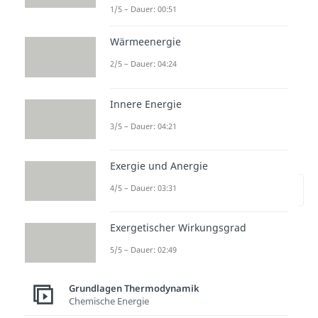
1/5 – Dauer: 00:51
Wärmeenergie
2/5 – Dauer: 04:24
Innere Energie
Hauptsätze der
3/5 – Dauer: 04:21
Thermodynamik – 0.
Hauptsatz
Exergie und Anergie
zur Stelle im Video springen
4/5 – Dauer: 03:31
(00:49)
Exergetischer Wirkungsgrad
Der
nullte Hauptsatz der
5/5 – Dauer: 02:49
Thermodynamik
(Gesetz des
thermischen Gleichgewichtes)
Grundlagen Thermodynamik
sagt aus, dass zwei Systeme, die
Chemische Energie
im Energieaustausch zueinander