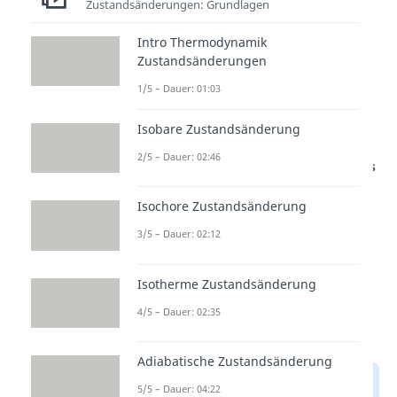
Zustandsänderungen: Grundlagen
der Systeme gekoppelt wird.
Intro Thermodynamik
Wenn du mehr über den nullten
Zustandsänderungen
Hauptsatz der Thermodynamik
1/5 – Dauer: 01:03
erfahren willst, dann schau dir
Isobare Zustandsänderung
unser
Video
dazu an!
2/5 – Dauer: 02:46
Studyflix vernetzt: Hier ein Video aus
einem anderen Bereich
Isochore Zustandsänderung
3/5 – Dauer: 02:12
Isotherme Zustandsänderung
4/5 – Dauer: 02:35
Adiabatische Zustandsänderung
5/5 – Dauer: 04:22