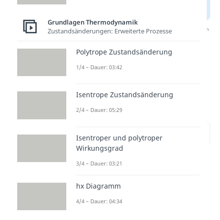
Grundlagen Thermodynamik
Nach Beantwortung speichern wir deine Antwort, um
Zustandsänderungen: Erweiterte Prozesse
Studyflix zu verbessern. Mehr dazu erfährst du in
unserer
Datenschutzerklärung
.
Polytrope Zustandsänderung
1/4 – Dauer: 03:42
Hauptsätze der
Thermodynamik – 1.
Isentrope Zustandsänderung
Hauptsatz
2/4 – Dauer: 05:29
zur Stelle im Video springen
(01:34)
Isentroper und polytroper
Wirkungsgrad
Der
1. Hauptsatz der
3/4 – Dauer: 03:21
Thermodynamik
besagt, dass
hx Diagramm
Energie weder erschaffen noch
4/4 – Dauer: 04:34
vernichtet werden kann. Energie