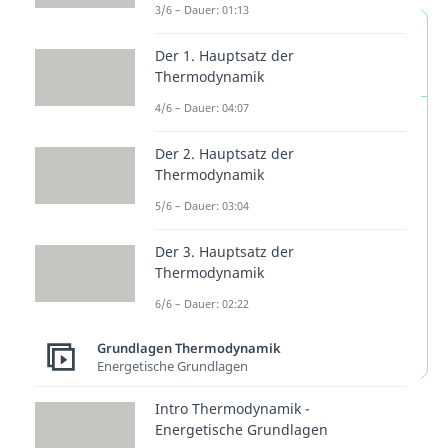
3/6 – Dauer: 01:13
Vier Hauptsätze der
Der 1. Hauptsatz der
Thermodynamik
Thermodynamik
4/6 – Dauer: 04:07
Häufig ist fälschlicherweise
von 3 Hauptsätzen die Rede.
Der 2. Hauptsatz der
Thermodynamik
Das liegt daran, dass der
nullte Hauptsatz
erst später
5/6 – Dauer: 03:04
hinzugefügt wurde. Aufgrund
Der 3. Hauptsatz der
seiner Wichtigkeit steht er den
Thermodynamik
anderen Hauptsätzen der
6/6 – Dauer: 02:22
Thermodynamik an nullter
Grundlagen Thermodynamik
Stelle voraus.
Energetische Grundlagen
Intro Thermodynamik -
Energetische Grundlagen