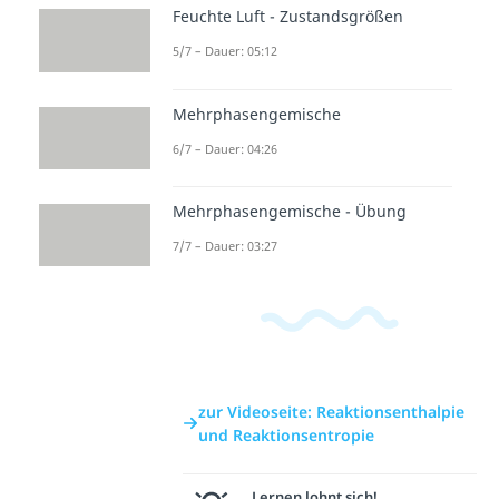
Feuchte Luft - Zustandsgrößen
Freie
Entropi
Intro
5/7 – Dauer: 05:12
Enthalp
ebilanz
Thermo
ie /
Dauer:
dynami
04:47
Gibbs-
k
Mehrphasengemische
Energie
Zustan
6/7 – Dauer: 04:26
Dauer:
dsände
02:32
rungen
Mehrphasengemische - Übung
Dauer:
01:03
7/7 – Dauer: 03:27
zur Videoseite: Reaktionsenthalpie
und Reaktionsentropie
Lernen lohnt sich!