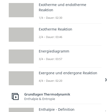
Exotherme und endotherme
einen eintretenden Wärmestrom
Reaktion
und daher eine endotherme
1/4 – Dauer: 02:30
Reaktion.
Exotherme Reaktion
2/4 – Dauer: 03:46
Energiediagramm
3/4 – Dauer: 03:57
Exergone und endergone Reaktion
Standardbildungsenthalp
4/4 – Dauer: 02:20
ie
Grundlagen Thermodynamik
Jetzt können wir uns unter
Enthalpie & Entropie
Standardbedingungen noch
Enthalpie - Definition
weitere Größen definieren. Es gibt