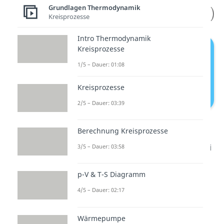
Grundlagen Thermodynamik
Kreisprozesse
Intro Thermodynamik
Kreisprozesse
1/5 – Dauer: 01:08
Kreisprozesse
2/5 – Dauer: 03:39
Reaktionsentropie
Berechnung Kreisprozesse
Damit können wir die Entropie bei
3/5 – Dauer: 03:58
Reaktionen bestimmen. Kommen
p-V & T-S Diagramm
wir jetzt zur freien Enthalpie. Du
erinnerst dich bestimmt an die
4/5 – Dauer: 02:17
Formel dazu. Wir wollen diese
Wärmepumpe
wieder bei Standardwerten und