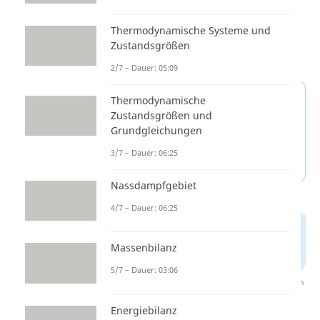
Thermodynamische Systeme und
Zustandsgrößen
2/7 – Dauer: 05:09
Reaktionsenthalpie und
Thermodynamische
Zustandsgrößen und
Reaktionsentropie —
Grundgleichungen
häufigste Fragen
3/7 – Dauer: 06:25
(ausklappen)
Nassdampfgebiet
4/7 – Dauer: 06:25
Massenbilanz
5/7 – Dauer: 03:06
Nach Beantwortung speichern wir deine Antwort, um
Studyflix zu verbessern. Mehr dazu erfährst du in
unserer
Datenschutzerklärung
.
Energiebilanz