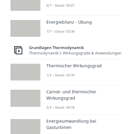
6/7 – Dauer: 05:07
Thermodynamik
Energiebilanz - Übung
verstehen
7/7 – Dauer: 03:36
Reaktionsenthalpie und
Grundlagen Thermodynamik
Reaktionsentropie sind zentrale
Thermodynamik I: Wirkungsgrade & Anwendungen
Größen der Thermodynamik und
wichtig für den Blick auf
Thermischer Wirkungsgrad
chemische Prozesse. Du ordnest
1/3 – Dauer: 02:30
Zustandsgrößen wie Enthalpie,
Entropie und freie Enthalpie ein
Carnot- und thermischer
Wirkungsgrad
und setzt sie zu Temperatur,
2/3 – Dauer: 04:18
Druck und Stoffmengen in
Beziehung. So erkennst du, wann
Energieumwandlung bei
ein Prozess Energie abgibt oder
Gasturbinen