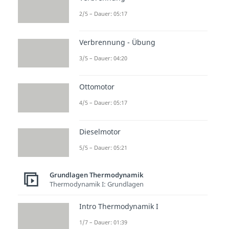
Jetzt kannst du ganz einfach
2/5 – Dauer: 05:17
feststellen, ob das Lagerfeuer
exotherm oder endotherm ist: Du
Verbrennung - Übung
spürst die Wärme, die das
3/5 – Dauer: 04:20
Lagerfeuer ausstrahlt. Damit ist
die Reaktion exotherm. So kannst
Ottomotor
du direkt erkennen, dass die
4/5 – Dauer: 05:17
Reaktionsenthalpie kleiner Null
sein muss. Mit der Wärmeabgabe
Dieselmotor
kannst du so also die
5/5 – Dauer: 05:21
Reaktionsenthalpie des Feuers
bestimmen. Viel Spaß und bis
Grundlagen Thermodynamik
Thermodynamik I: Grundlagen
bald!
Intro Thermodynamik I
1/7 – Dauer: 01:39