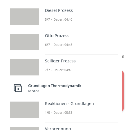
den hinteren Term auf. Du
erkennst sicher, dass wir jetzt
Diesel Prozess
genau die
5/7 – Dauer: 04:40
Standardbildungsenthalpie
beziehungsweise -entropie
Otto Prozess
betrachten. Damit ergibt sich:
6/7 – Dauer: 04:45
Seiliger Prozess
7/7 – Dauer: 04:45
Grundlagen Thermodynamik
Motor
Reaktionen - Grundlagen
1/5 – Dauer: 05:33
Freie Reaktionsenthalpie
Verbrennung