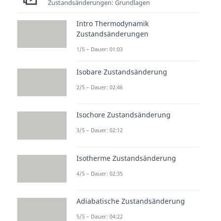
Zustandsänderungen: Grundlagen
Intro Thermodynamik
Zustandsänderungen
1/5 – Dauer: 01:03
Isobare Zustandsänderung
Reaktionsentropie
2/5 – Dauer: 02:46
Als nächstes betrachten wir die
Isochore Zustandsänderung
Reaktionsentropie. Diese
3/5 – Dauer: 02:12
bestimmen wir ähnlich zur
Enthalpie und definieren sie als:
Isotherme Zustandsänderung
4/5 – Dauer: 02:35
„S null i“ ist die jeweilige
Entropie
Adiabatische Zustandsänderung
der Reinstoffe. Zur Erinnerung:
5/5 – Dauer: 04:22
Nüh ist bei Produkten immer