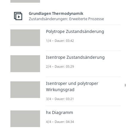
positiv und bei Edukten negativ.
Grundlagen Thermodynamik
Praktisch gesehen heißt das, dass
Zustandsänderungen: Erweiterte Prozesse
wir durch die Produkte Entropie
Polytrope Zustandsänderung
hinzugewinnen, durch die Edukte
1/4 – Dauer: 03:42
hingegen verlieren. Wenn wir uns
das überlegen ist das auch
Isentrope Zustandsänderung
logisch, da die Edukte
„verschwinden“ und die Produkte
2/4 – Dauer: 05:29
„erscheinen“. Nun ist „s Null i“
Isentroper und polytroper
nicht unter Standardbedingungen
Wirkungsgrad
definiert. Deshalb bestimmen wir
3/4 – Dauer: 03:21
diese Entropie, indem wir die
Änderungen im Vergleich zu den
hx Diagramm
Standardbedingungen
4/4 – Dauer: 04:34
verwenden: