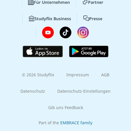
Für Unternehmen
Partner
Studyflix Business
Presse
© 2026 Studyflix
Impressum
AGB
Datenschutz
Datenschutz-Einstellungen
Gib uns Feedback
Part of the
EMBRACE family