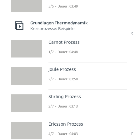
für Reinstoffe betrachten:
5/5 – Dauer: 03:49
Grundlagen Thermodynamik
Kreisprozesse: Beispiele
Die Null im Exponenten heißt, dass
Carnot Prozess
wir bei Standardbedingungen
sind. Damit können wir uns
1/7 – Dauer: 04:48
wieder die freie
Joule Prozess
Reaktionsenthalpie bestimmen.
Setzen wir die Formel für die freie
2/7 – Dauer: 03:50
Enthalpie bei Reinstoffen ein,
Stirling Prozess
ergibt sich:
3/7 – Dauer: 03:13
Betrachten wir die Summe nun
Ericsson Prozess
etwas genauer. Zuerst trennen wir
4/7 – Dauer: 04:03