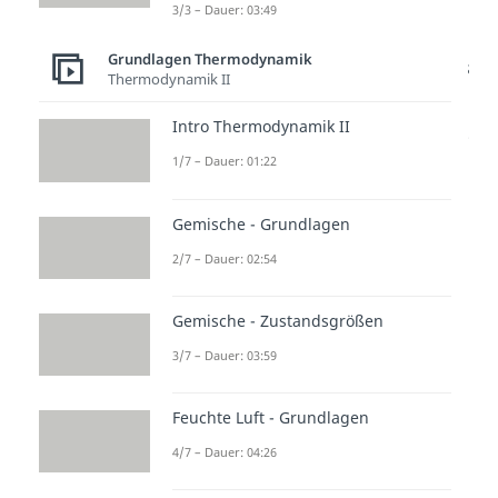
aufnimmt und wie sich das auf
3/3 – Dauer: 03:49
Gleichgewicht und Richtung einer
Grundlagen Thermodynamik
Reaktion auswirkt. Weitere Videos
Thermodynamik II
dazu findest du in unserem
Intro Thermodynamik II
Ingenieurwissenschaftenbereich
.
1/7 – Dauer: 01:22
Gemische - Grundlagen
2/7 – Dauer: 02:54
zur Videoseite: Reaktionsenthalpie
Gemische - Zustandsgrößen
und Reaktionsentropie
3/7 – Dauer: 03:59
Beliebte Inhalte aus dem
Feuchte Luft - Grundlagen
Bereich
Grundlagen
4/7 – Dauer: 04:26
Thermodynamik