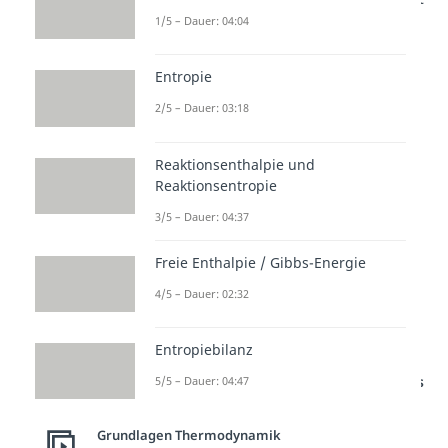
1/5 – Dauer: 04:04
die Standardbildungsenthalpie,
die die Enthalpie eines Stoffes
Entropie
unter Standardbedingungen
2/5 – Dauer: 03:18
beschreibt.
Reaktionsenthalpie und
Reaktionsentropie
Das X im Index ist hier einfach ein
3/5 – Dauer: 04:37
Platzhalter für den jeweiligen
Stoff. Die
Freie Enthalpie / Gibbs-Energie
Standardbildungsenthalpie ist für
4/5 – Dauer: 02:32
jeden Stoff in der Literatur zu
finden.
Entropiebilanz
Studyflix vernetzt: Hier ein Video aus
5/5 – Dauer: 04:47
einem anderen Bereich
Grundlagen Thermodynamik