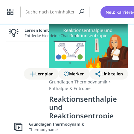
Suche
Neu: Karriere
Lernen lohnt sich!
Entdecke hier deine Chancen.
Lernplan
Merken
Link teilen
Grundlagen Thermodynamik
Enthalpie & Entropie
Reaktionsenthalpie
und
Reaktionsentropie
Grundlagen Thermodynamik
Du hast sicher schon mal an
Thermodynamik