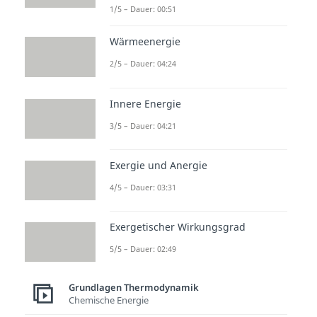
thermischen Anteile nicht
1/5 – Dauer: 00:51
betrachten. Das liegt daran, dass
Wärmeenergie
„h e“ durch das Abkühlen „h e
2/5 – Dauer: 04:24
null“ entspricht und „h p“ durch
das Erwärmen „h p null“. Die
Innere Energie
beiden Terme lassen sich also
3/5 – Dauer: 04:21
streichen und wir erhalten:
Exergie und Anergie
4/5 – Dauer: 03:31
Ist die Reaktionsenthalpie also
negativ, liegt ein negativer
Exergetischer Wirkungsgrad
Wärmestrom vor. Er verlässt
5/5 – Dauer: 02:49
unser System und unsere
Reaktion wird somit exotherm.
Grundlagen Thermodynamik
Andersherum haben wir bei einer
Chemische Energie
positiven Reaktionsenthalpie