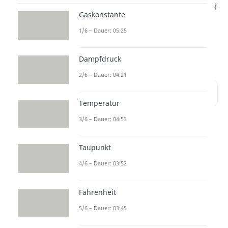
einem Lagerfeuer gesessen. Dabei
Gaskonstante
findet eine Reaktion statt. Wie du
1/6 – Dauer: 05:25
diese energetisch beschreiben
kannst, zeigen wir dir jetzt.
Dampfdruck
2/6 – Dauer: 04:21
Inhaltsübersicht
Temperatur
3/6 – Dauer: 04:53
Einleitung
Taupunkt
Wir haben bereits die Größen für
4/6 – Dauer: 03:52
das chemische Gleichgewicht
Fahrenheit
kennengelernt. Uns fehlt jetzt
aber noch die energetische
5/6 – Dauer: 03:45
Betrachtung. Das Problem ist,