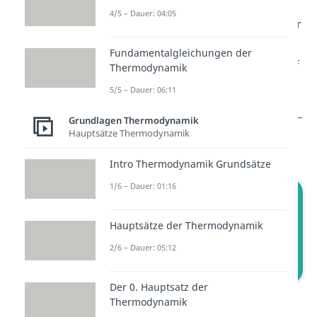
jetzt drei Schritte vor: 1. Edukte
4/5 – Dauer: 04:05
abkühlen auf Standardtemperatur
2. Edukte zu Produkten reagieren
Fundamentalgleichungen der
lassen und 3. Produkte wieder auf
Thermodynamik
Eintrittstemperatur erwärmen
5/5 – Dauer: 06:11
Grundlagen Thermodynamik
Hauptsätze Thermodynamik
Intro Thermodynamik Grundsätze
1/6 – Dauer: 01:16
Hauptsätze der Thermodynamik
2/6 – Dauer: 05:12
Der 0. Hauptsatz der
Drei Schritte im Reaktor
Thermodynamik