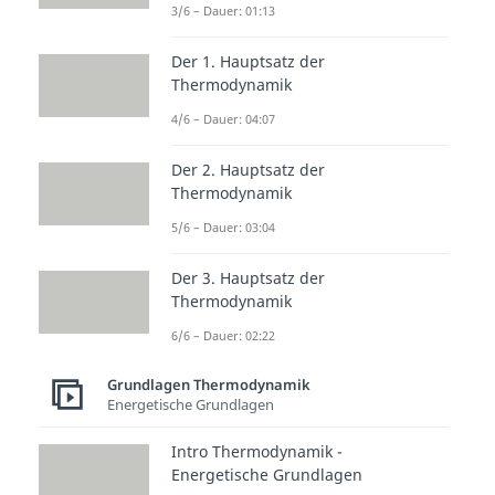
3/6 – Dauer: 01:13
Aus den Schritten eins und drei
erhalten wir die thermischen
Der 1. Hauptsatz der
Thermodynamik
Anteile. Die Reaktion ist unser
4/6 – Dauer: 04:07
chemischer Anteil. Dieser kann
geschrieben werden als:
Der 2. Hauptsatz der
Thermodynamik
5/6 – Dauer: 03:04
Delta h Null R Null ist die
Der 3. Hauptsatz der
Reaktionsenthalpie. Diese kann
Thermodynamik
entweder bei der Reaktion
6/6 – Dauer: 02:22
entstehen, oder sie wird benötigt,
um die Reaktion zu starten. Wenn
Grundlagen Thermodynamik
Energetische Grundlagen
wir jetzt unter
Standardbedingungen in den
Intro Thermodynamik -
Energetische Grundlagen
Reaktor eintreten, müssen wir die